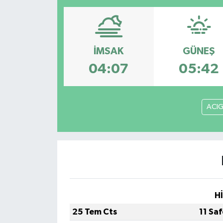
İMSAK
GÜNEŞ
04:07
05:42
ACI
H
25 Tem Cts
11 Sa