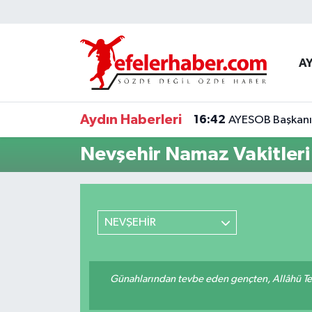
Nöbetçi Eczaneler
A
Hava Durumu
Aydın Haberleri
16:42
AYESOB Başkanı K
Aydin Namaz Vakitleri
Nevşehir Namaz Vakitleri
Trafik Durumu
Süper Lig Puan Durumu ve Fikstür
NEVŞEHİR
Tüm Manşetler
Son Dakika Haberleri
Günahlarından tevbe eden gençten, Allâhü Teâ
Haber Arşivi