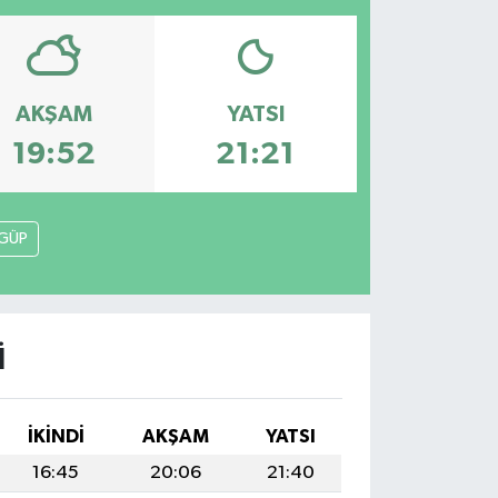
AKŞAM
YATSI
19:52
21:21
GÜP
I
İKINDI
AKŞAM
YATSI
16:45
20:06
21:40