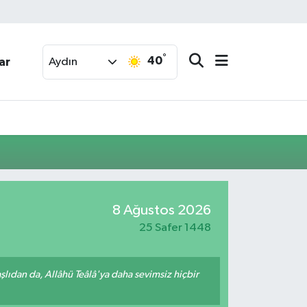
°
40
ar
Aydın
8 Ağustos 2026
25 Safer 1448
ıdan da, Allâhü Teâlâ'ya daha sevimsiz hiçbir