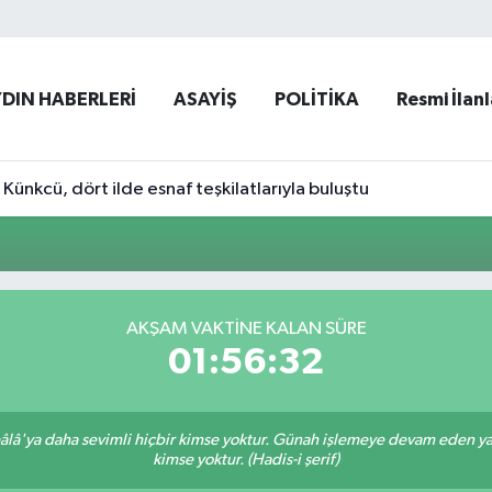
YDIN HABERLERİ
ASAYİŞ
POLİTİKA
Resmi İlanl
ünkcü, dört ilde esnaf teşkilatlarıyla buluştu
AKŞAM VAKTINE KALAN SÜRE
01:56:32
lâ'ya daha sevimli hiçbir kimse yoktur. Günah işlemeye devam eden yaşl
kimse yoktur. (Hadis-i şerif)