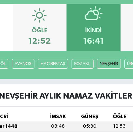
ÖĞLE
İKINDI
12:52
16:41
GÖL
AVANOS
HACIBEKTAŞ
KOZAKLI
NEVŞEHİR
ÜR
NEVŞEHİR AYLIK NAMAZ VAKITLER
İCRİ
İMSAK
GÜNEŞ
ÖĞLE
fer 1448
03:48
05:30
12:53