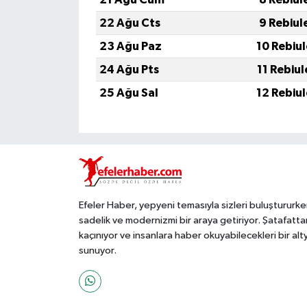
22 Ağu Cts
9 Rebiul
23 Ağu Paz
10 Rebiu
24 Ağu Pts
11 Rebiu
25 Ağu Sal
12 Rebiu
Efeler Haber, yepyeni temasıyla sizleri buluştururke
sadelik ve modernizmi bir araya getiriyor. Şatafatta
kaçınıyor ve insanlara haber okuyabilecekleri bir alt
sunuyor.