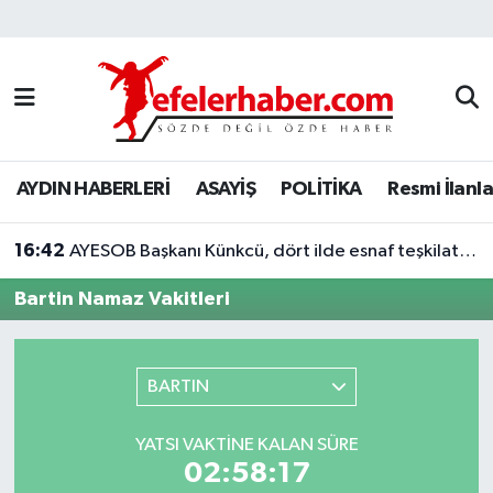
Nöbetçi Eczaneler
Hava Durumu
AYDIN HABERLERİ
ASAYİŞ
POLİTİKA
Resmi İlanla
Aydin Namaz Vakitleri
16:42
Trafik Durumu
AYESOB Başkanı Künkcü, dört ilde esnaf teşkilatlarıyla buluştu
Bartin Namaz Vakitleri
Süper Lig Puan Durumu ve Fikstür
Tüm Manşetler
BARTIN
Son Dakika Haberleri
YATSI VAKTINE KALAN SÜRE
02:58:17
Haber Arşivi