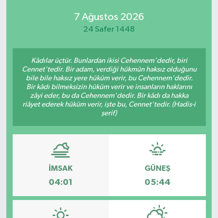
7 Ağustos 2026
24 Safer 1448
Kâdılar üçtür. Bunlardan ikisi Cehennem'dedir, biri
Cennet'tedir. Bir adam, verdiği hükmün haksız olduğunu
bile bile haksız yere hüküm verir, bu Cehennem'dedir.
Bir kâdı bilmeksizin hüküm verir ve insanların haklarını
zâyi eder, bu da Cehennem'dedir. Bir kâdı da hakka
riâyet ederek hüküm verir, işte bu, Cennet'tedir. (Hadis-i
şerif)
İMSAK
GÜNEŞ
04:01
05:44