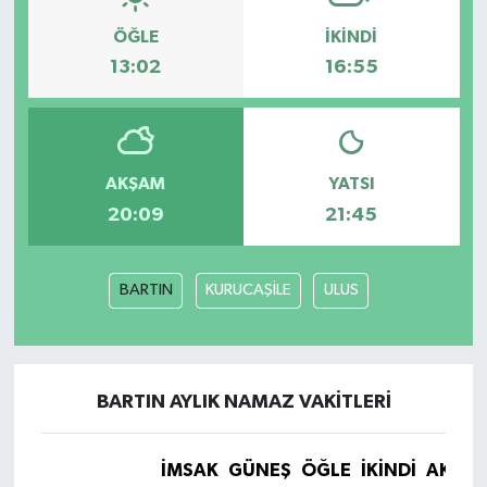
ÖĞLE
İKINDI
13:02
16:55
AKŞAM
YATSI
20:09
21:45
BARTIN
KURUCAŞİLE
ULUS
BARTIN AYLIK NAMAZ VAKITLERI
İMSAK
GÜNEŞ
ÖĞLE
İKINDI
AKŞA