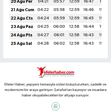
20 Ağu Per
04:21
05:57
12:59
16:47
19:51
21 Ağu Cum
04:22
05:58
12:59
16:46
19:50
22 Ağu Cts
04:24
05:59
12:59
16:45
19:48
23 Ağu Paz
04:25
06:00
12:58
16:44
19:47
24 Ağu Pts
04:27
06:01
12:58
16:43
19:45
25 Ağu Sal
04:28
06:02
12:58
16:43
19:44
Efeler Haber, yepyeni temasıyla sizleri buluştururken, sadelik ve
modernizmi bir araya getiriyor. Şatafattan kaçınıyor ve insanlara
haber okuyabilecekleri bir altyapı sunuyor.