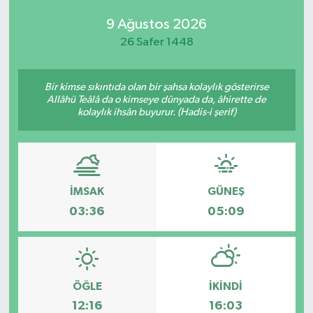
9 Ağustos 2026
26 Safer 1448
Bir kimse sıkıntıda olan bir şahsa kolaylık gösterirse
Allâhü Teâlâ da o kimseye dünyada da, âhirette de
kolaylık ihsân buyurur. (Hadis-i şerif)
İMSAK
GÜNEŞ
03:36
05:09
ÖĞLE
İKINDI
12:16
16:03