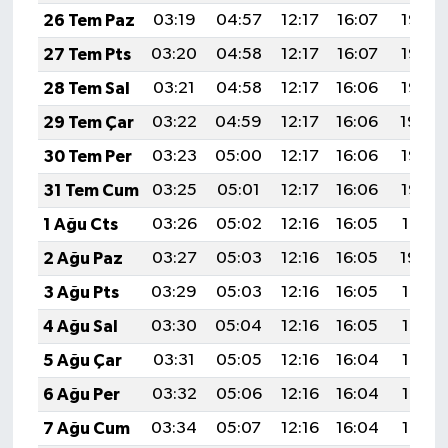
26 Tem Paz
03:19
04:57
12:17
16:07
19:26
27 Tem Pts
03:20
04:58
12:17
16:07
19:26
28 Tem Sal
03:21
04:58
12:17
16:06
19:25
29 Tem Çar
03:22
04:59
12:17
16:06
19:24
30 Tem Per
03:23
05:00
12:17
16:06
19:23
31 Tem Cum
03:25
05:01
12:17
16:06
19:22
1 Ağu Cts
03:26
05:02
12:16
16:05
19:21
2 Ağu Paz
03:27
05:03
12:16
16:05
19:20
3 Ağu Pts
03:29
05:03
12:16
16:05
19:19
4 Ağu Sal
03:30
05:04
12:16
16:05
19:18
5 Ağu Çar
03:31
05:05
12:16
16:04
19:17
6 Ağu Per
03:32
05:06
12:16
16:04
19:16
7 Ağu Cum
03:34
05:07
12:16
16:04
19:15