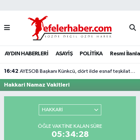
Nöbetçi Eczaneler
Hava Durumu
AYDIN HABERLERİ
ASAYİŞ
POLİTİKA
Resmi İlanla
Aydin Namaz Vakitleri
16:42
Trafik Durumu
AYESOB Başkanı Künkcü, dört ilde esnaf teşkilatlarıyla buluştu
Hakkari Namaz Vakitleri
Süper Lig Puan Durumu ve Fikstür
Tüm Manşetler
HAKKARİ
Son Dakika Haberleri
ÖĞLE VAKTINE KALAN SÜRE
05:34:28
Haber Arşivi