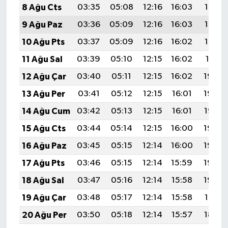
8 Ağu Cts
03:35
05:08
12:16
16:03
19:14
9 Ağu Paz
03:36
05:09
12:16
16:03
19:13
10 Ağu Pts
03:37
05:09
12:16
16:02
19:12
11 Ağu Sal
03:39
05:10
12:15
16:02
19:11
12 Ağu Çar
03:40
05:11
12:15
16:02
19:09
13 Ağu Per
03:41
05:12
12:15
16:01
19:08
14 Ağu Cum
03:42
05:13
12:15
16:01
19:07
15 Ağu Cts
03:44
05:14
12:15
16:00
19:06
16 Ağu Paz
03:45
05:15
12:14
16:00
19:04
17 Ağu Pts
03:46
05:15
12:14
15:59
19:03
18 Ağu Sal
03:47
05:16
12:14
15:58
19:02
19 Ağu Çar
03:48
05:17
12:14
15:58
19:01
20 Ağu Per
03:50
05:18
12:14
15:57
18:59