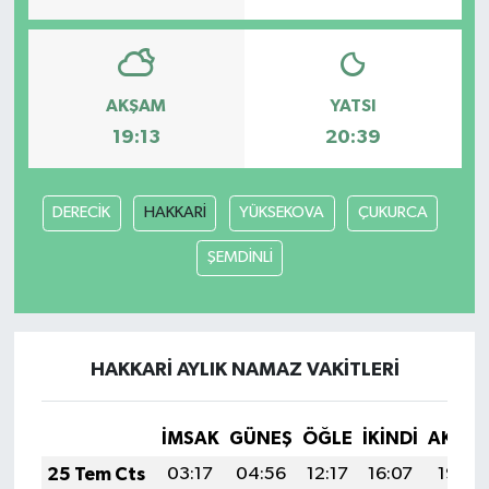
AKŞAM
YATSI
19:13
20:39
DERECİK
HAKKARİ
YÜKSEKOVA
ÇUKURCA
ŞEMDİNLİ
HAKKARİ AYLIK NAMAZ VAKITLERI
İMSAK
GÜNEŞ
ÖĞLE
İKINDI
AKŞA
25 Tem Cts
03:17
04:56
12:17
16:07
19:27