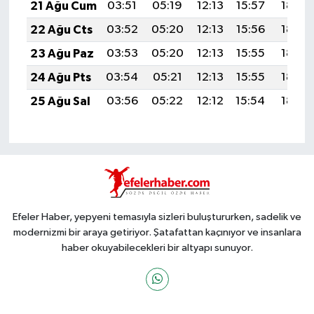
21 Ağu Cum
03:51
05:19
12:13
15:57
18:58
22 Ağu Cts
03:52
05:20
12:13
15:56
18:57
23 Ağu Paz
03:53
05:20
12:13
15:55
18:55
24 Ağu Pts
03:54
05:21
12:13
15:55
18:54
25 Ağu Sal
03:56
05:22
12:12
15:54
18:52
Efeler Haber, yepyeni temasıyla sizleri buluştururken, sadelik ve
modernizmi bir araya getiriyor. Şatafattan kaçınıyor ve insanlara
haber okuyabilecekleri bir altyapı sunuyor.