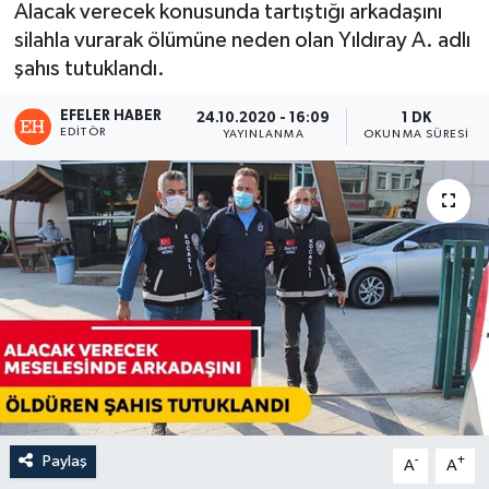
Alacak verecek konusunda tartıştığı arkadaşını
silahla vurarak ölümüne neden olan Yıldıray A. adlı
şahıs tutuklandı.
EFELER HABER
24.10.2020 - 16:09
1 DK
EDITÖR
YAYINLANMA
OKUNMA SÜRESI
Paylaş
-
+
A
A