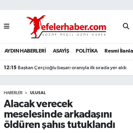
Nöbetçi Eczaneler
Hava Durumu
AYDIN HABERLERİ
ASAYİŞ
POLİTİKA
Resmi İlanla
Aydin Namaz Vakitleri
12:15
Trafik Durumu
Başkan Çerçioğlu başarı oranıyla ilk sırada yer aldı
Süper Lig Puan Durumu ve Fikstür
HABERLER
ULUSAL
Tüm Manşetler
Alacak verecek
meselesinde arkadaşını
Son Dakika Haberleri
öldüren şahıs tutuklandı
Haber Arşivi