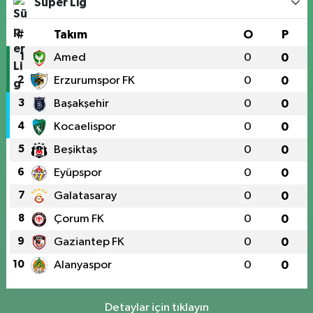
Süper Lig
#
Takım
O
P
1
Amed
0
0
2
Erzurumspor FK
0
0
3
Başakşehir
0
0
4
Kocaelispor
0
0
5
Beşiktaş
0
0
6
Eyüpspor
0
0
7
Galatasaray
0
0
8
Çorum FK
0
0
9
Gaziantep FK
0
0
10
Alanyaspor
0
0
Detaylar için tıklayın