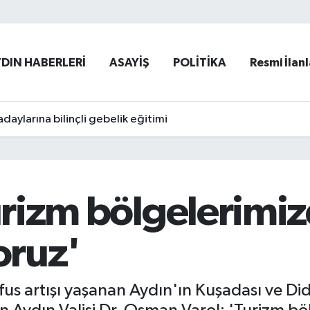
YDIN HABERLERİ
ASAYİŞ
POLİTİKA
Resmi İlanl
adaylarına bilinçli gebelik eğitimi
Turizm bölgelerimiz
oruz'
fus artışı yaşanan Aydın'ın Kuşadası ve Did