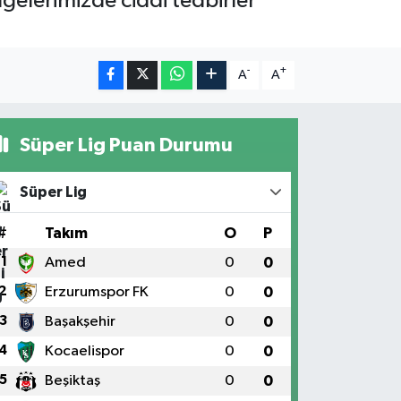
lgelerimizde ciddi tedbirler
-
+
A
A
Süper Lig Puan Durumu
Süper Lig
#
Takım
O
P
1
Amed
0
0
2
Erzurumspor FK
0
0
3
Başakşehir
0
0
4
Kocaelispor
0
0
5
Beşiktaş
0
0