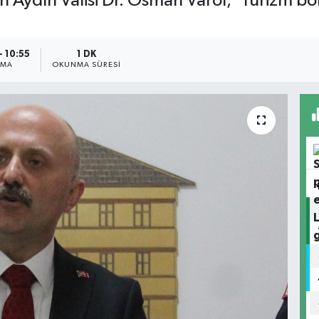
an Aydın Valisi Dr. Osman Varol; 'Turizm bö
- 10:55
1 DK
NMA
OKUNMA SÜRESI