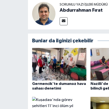
SORUMLU YAZI İŞLERI MÜDÜRÜ
Abdurrahman Fırat
Bunlar da ilginizi çekebilir
Germencik'te dumansız hava
Nazilli'de
sahası denetimi
bilinçli ge