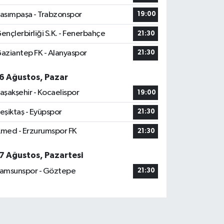
asımpaşa - Trabzonspor
19:00
ençlerbirliği S.K. - Fenerbahçe
21:30
aziantep FK - Alanyaspor
21:30
6 Ağustos, Pazar
aşakşehir - Kocaelispor
19:00
eşiktaş - Eyüpspor
21:30
med - Erzurumspor FK
21:30
7 Ağustos, Pazartesi
amsunspor - Göztepe
21:30