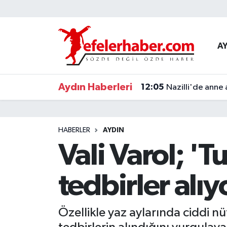
Nöbetçi Eczaneler
A
Hava Durumu
Aydın Haberleri
12:05
Nazilli'de anne 
Aydin Namaz Vakitleri
Trafik Durumu
HABERLER
AYDIN
Süper Lig Puan Durumu ve Fikstür
Vali Varol; '
Tüm Manşetler
tedbirler alıy
Son Dakika Haberleri
Özellikle yaz aylarında ciddi nü
Haber Arşivi