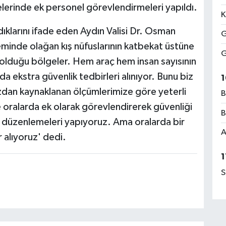
lerinde ek personel görevlendirmeleri yapıldı.
K
dıklarını ifade eden Aydın Valisi Dr. Osman
G
eminde olağan kış nüfuslarının katbekat üstüne
G
k olduğu bölgeler. Hem araç hem insan sayısının
da ekstra güvenlik tedbirleri alınıyor. Bunu biz
1
ızdan kaynaklanan ölçümlerimize göre yeterli
B
oralarda ek olarak görevlendirerek güvenliği
B
ik düzenlemeleri yapıyoruz. Ama oralarda bir
A
 alıyoruz' dedi.
1
S