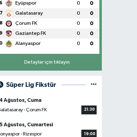
6
Eyüpspor
0
0
7
Galatasaray
0
0
8
Çorum FK
0
0
9
Gaziantep FK
0
0
0
Alanyaspor
0
0
Detaylar için tıklayın
Süper Lig Fikstür
4 Ağustos, Cuma
alatasaray - Çorum FK
21:30
5 Ağustos, Cumartesi
onyaspor - Rizespor
19:00