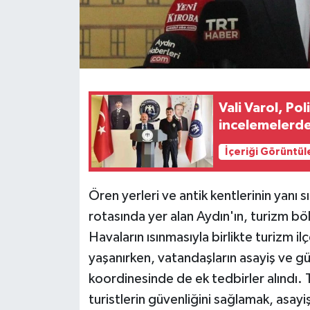
Vali Varol, P
incelemelerd
İçeriği Görüntül
Ören yerleri ve antik kentlerinin yanı 
rotasında yer alan Aydın'ın, turizm böl
Havaların ısınmasıyla birlikte turizm i
yaşanırken, vatandaşların asayiş ve gü
koordinesinde de ek tedbirler alındı. Ta
turistlerin güvenliğini sağlamak, asayi