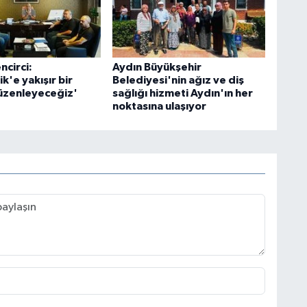
ncirci:
Aydın Büyükşehir
'e yakışır bir
Belediyesi'nin ağız ve diş
düzenleyeceğiz'
sağlığı hizmeti Aydın'ın her
noktasına ulaşıyor