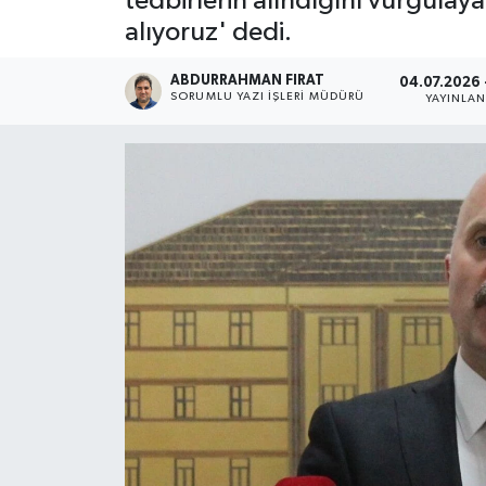
tedbirlerin alındığını vurgulay
alıyoruz' dedi.
ABDURRAHMAN FIRAT
04.07.2026 
SORUMLU YAZI İŞLERI MÜDÜRÜ
YAYINLA