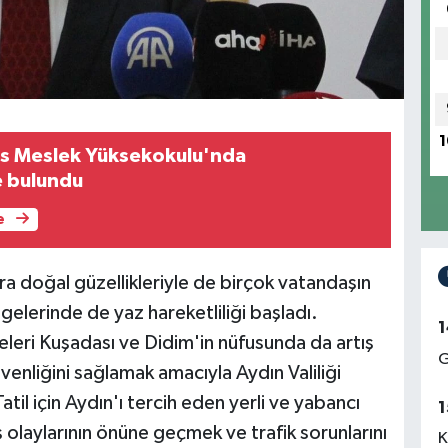
1
olis Meslek Yüksekokulu'nda
e bulundu
e
sıra doğal güzellikleriyle de birçok vatandaşın
gelerinde de yaz hareketliliği başladı.
1
lçeleri Kuşadası ve Didim'in nüfusunda da artış
G
venliğini sağlamak amacıyla Aydın Valiliği
til için Aydın'ı tercih eden yerli ve yabancı
1
ş olaylarının önüne geçmek ve trafik sorunlarını
K