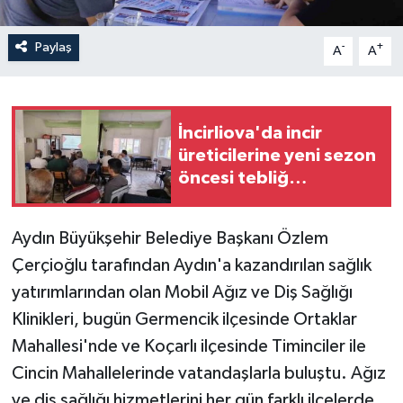
Paylaş
-
+
A
A
İncirliova'da incir
üreticilerine yeni sezon
öncesi tebliğ
bilgilendirmesi yapıldı
Aydın Büyükşehir Belediye Başkanı Özlem
Çerçioğlu tarafından Aydın'a kazandırılan sağlık
yatırımlarından olan Mobil Ağız ve Diş Sağlığı
Klinikleri, bugün Germencik ilçesinde Ortaklar
Mahallesi'nde ve Koçarlı ilçesinde Timinciler ile
Cincin Mahallelerinde vatandaşlarla buluştu. Ağız
ve diş sağlığı hizmetlerini her gün farklı ilçelerde,