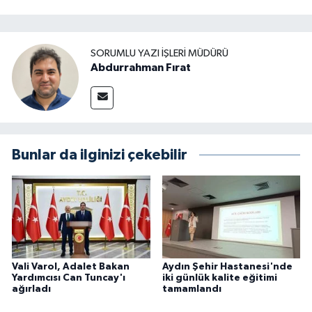
SORUMLU YAZI İŞLERI MÜDÜRÜ
Abdurrahman Fırat
Bunlar da ilginizi çekebilir
Vali Varol, Adalet Bakan
Aydın Şehir Hastanesi'nde
Yardımcısı Can Tuncay'ı
iki günlük kalite eğitimi
ağırladı
tamamlandı