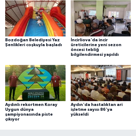
Bozdoğan Belediyesi Yaz
İncirliova'da incir
Şenlikleri coşkuyla başladı
üreticilerine yeni sezon
öncesi tebliğ
bilgilendirmesi yapıldı
Aydınlı rekortmen Koray
Aydın'da hastalıktan ari
Uygun dünya
işletme sayısı 86'ya
şampiyonasında piste
yükseldi
çıkıyor