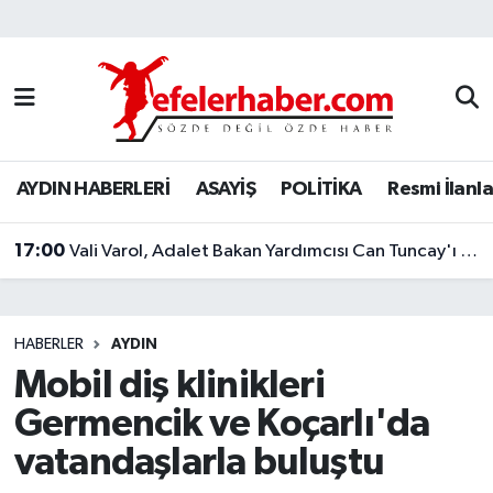
Nöbetçi Eczaneler
Hava Durumu
AYDIN HABERLERİ
ASAYİŞ
POLİTİKA
Resmi İlanla
Aydin Namaz Vakitleri
17:00
Trafik Durumu
Vali Varol, Adalet Bakan Yardımcısı Can Tuncay'ı ağırladı
Süper Lig Puan Durumu ve Fikstür
HABERLER
AYDIN
Tüm Manşetler
Mobil diş klinikleri
Germencik ve Koçarlı'da
Son Dakika Haberleri
vatandaşlarla buluştu
Haber Arşivi