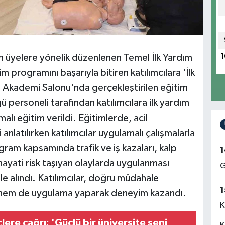
n üyelere yönelik düzenlenen Temel İlk Yardım
1
m programını başarıyla bitiren katılımcılara 'İlk
O Akademi Salonu'nda gerçekleştirilen eğitim
 personeli tarafından katılımcılara ilk yardım
ı eğitim verildi. Eğitimlerde, acil
atılırken katılımcılar uygulamalı çalışmalarla
ogram kapsamında trafik ve iş kazaları, kalp
1
hayati risk taşıyan olaylarda uygulanması
G
e alındı. Katılımcılar, doğru müdahale
1
i hem de uygulama yaparak deneyim kazandı.
K
re çağrı: 'Güçlü bir üniversite seni