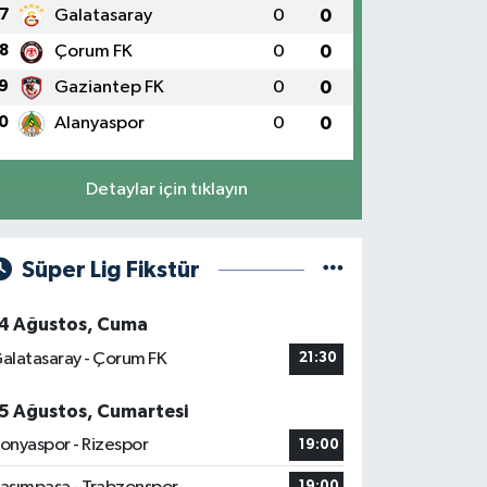
7
Galatasaray
0
0
8
Çorum FK
0
0
9
Gaziantep FK
0
0
0
Alanyaspor
0
0
Detaylar için tıklayın
Süper Lig Fikstür
4 Ağustos, Cuma
alatasaray - Çorum FK
21:30
5 Ağustos, Cumartesi
onyaspor - Rizespor
19:00
19:00