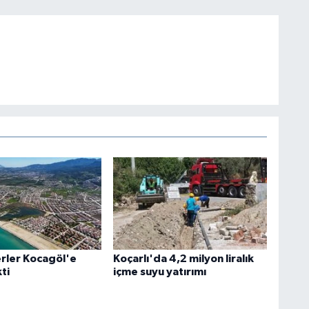
rler Kocagöl'e
Koçarlı'da 4,2 milyon liralık
ti
içme suyu yatırımı