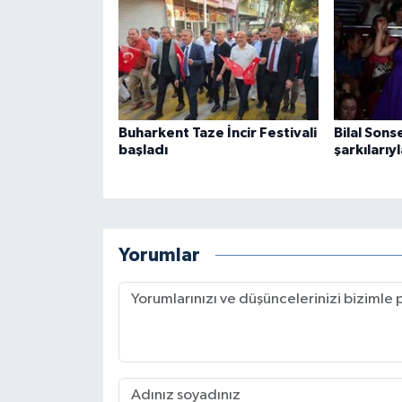
Buharkent Taze İncir Festivali
Bilal Sonse
başladı
şarkılarıy
Yorumlar