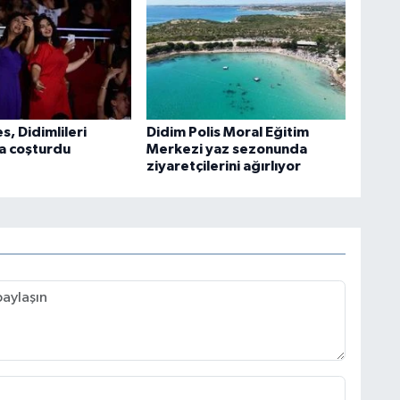
s, Didimlileri
Didim Polis Moral Eğitim
la coşturdu
Merkezi yaz sezonunda
ziyaretçilerini ağırlıyor