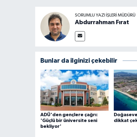
SORUMLU YAZI İŞLERI MÜDÜRÜ
Abdurrahman Fırat
Bunlar da ilginizi çekebilir
ADÜ'den gençlere çağrı:
Doğaseve
'Güçlü bir üniversite seni
dikkat çek
bekliyor'