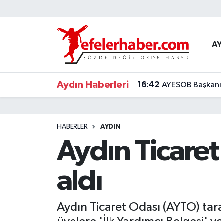
Nöbetçi Eczaneler
A
Hava Durumu
Aydın Haberleri
16:42
AYESOB Başkanı K
Aydin Namaz Vakitleri
Trafik Durumu
HABERLER
AYDIN
Süper Lig Puan Durumu ve Fikstür
Aydın Ticaret
Tüm Manşetler
aldı
Son Dakika Haberleri
Aydın Ticaret Odası (AYTO) tar
Haber Arşivi