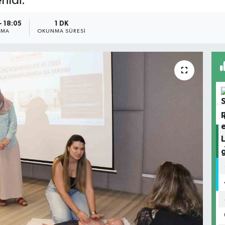
rildi.
- 18:05
1 DK
NMA
OKUNMA SÜRESI