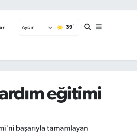
°
39
ar
Aydın
yardım eğitimi
imi'ni başarıyla tamamlayan