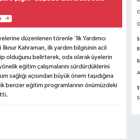
K
G
e
G
lerine düzenlenen törenle 'İlk Yardımcı
1
İlknur Kahraman, ilk yardım bilgisinin acil
B
p olduğunu belirterek, oda olarak üyelerin
B
yönelik eğitim çalışmalarını sürdürdüklerini
A
oplum sağlığı açısından büyük önem taşıdığına
lik benzer eğitim programlarının önümüzdeki
1
ti.
S