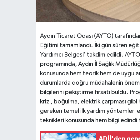
Aydın Ticaret Odası (AYTO) tarafında
Eğitimi tamamlandı. İki gün süren eğiti
Yardımcı Belgesi' takdim edildi. AYT
programında, Aydın İl Sağlık Müdürlüğü
konusunda hem teorik hem de uygulamal
durumlarda doğru müdahalenin önemi anl
bilgilerini pekiştirme fırsatı buldu. Pr
krizi, boğulma, elektrik çarpması gibi 
gereken temel ilk yardım yöntemleri el
teknikleri konusunda hem bilgi edind
ADÜ'den gençle