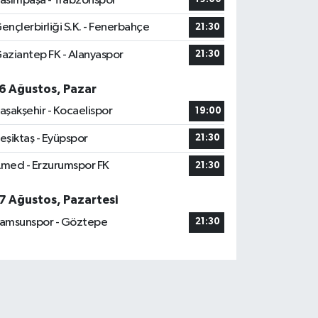
asımpaşa - Trabzonspor
ençlerbirliği S.K. - Fenerbahçe
21:30
aziantep FK - Alanyaspor
21:30
6 Ağustos, Pazar
aşakşehir - Kocaelispor
19:00
eşiktaş - Eyüpspor
21:30
med - Erzurumspor FK
21:30
7 Ağustos, Pazartesi
amsunspor - Göztepe
21:30