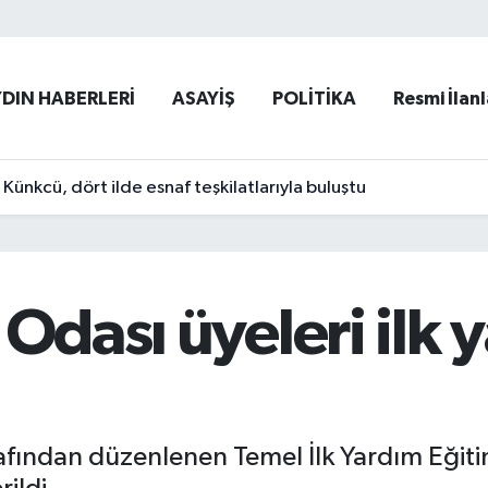
YDIN HABERLERİ
ASAYİŞ
POLİTİKA
Resmi İlanl
ünkcü, dört ilde esnaf teşkilatlarıyla buluştu
 Odası üyeleri ilk 
afından düzenlenen Temel İlk Yardım Eğit