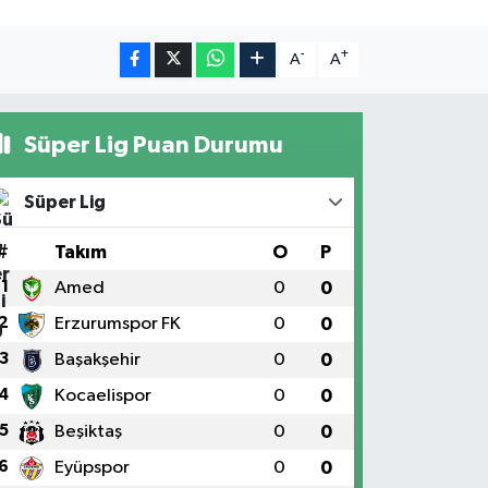
-
+
A
A
Süper Lig Puan Durumu
Süper Lig
#
Takım
O
P
1
Amed
0
0
2
Erzurumspor FK
0
0
3
Başakşehir
0
0
4
Kocaelispor
0
0
5
Beşiktaş
0
0
6
Eyüpspor
0
0