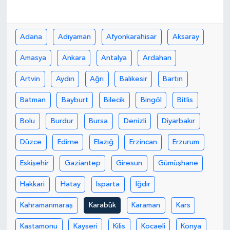
Adana
Adıyaman
Afyonkarahisar
Aksaray
Amasya
Ankara
Antalya
Ardahan
Artvin
Aydın
Ağrı
Balıkesir
Bartın
Batman
Bayburt
Bilecik
Bingöl
Bitlis
Bolu
Burdur
Bursa
Denizli
Diyarbakır
Düzce
Edirne
Elazığ
Erzincan
Erzurum
Eskişehir
Gaziantep
Giresun
Gümüşhane
Hakkari
Hatay
Isparta
Iğdır
Kahramanmaraş
Karabük
Karaman
Kars
Kastamonu
Kayseri
Kilis
Kocaeli
Konya