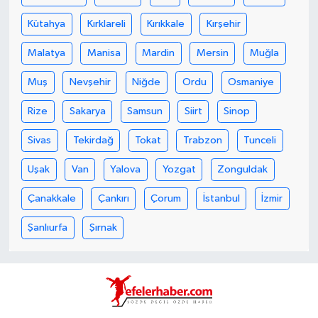
Kütahya
Kırklareli
Kırıkkale
Kırşehir
Malatya
Manisa
Mardin
Mersin
Muğla
Muş
Nevşehir
Niğde
Ordu
Osmaniye
Rize
Sakarya
Samsun
Siirt
Sinop
Sivas
Tekirdağ
Tokat
Trabzon
Tunceli
Uşak
Van
Yalova
Yozgat
Zonguldak
Çanakkale
Çankırı
Çorum
İstanbul
İzmir
Şanlıurfa
Şırnak