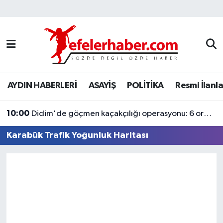
Nöbetçi Eczaneler
Hava Durumu
AYDIN HABERLERİ
ASAYİŞ
POLİTİKA
Resmi İlanla
Aydin Namaz Vakitleri
10:00
Trafik Durumu
Didim'de göçmen kaçakçılığı operasyonu: 6 organizatör tutuklandı
Karabük Trafik Yoğunluk Haritası
Süper Lig Puan Durumu ve Fikstür
Tüm Manşetler
Son Dakika Haberleri
Haber Arşivi