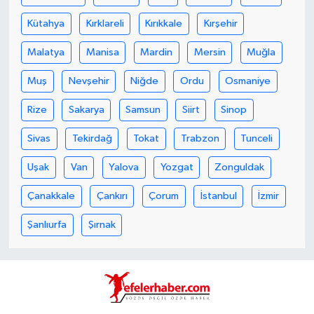
Kütahya
Kırklareli
Kırıkkale
Kırşehir
Malatya
Manisa
Mardin
Mersin
Muğla
Muş
Nevşehir
Niğde
Ordu
Osmaniye
Rize
Sakarya
Samsun
Siirt
Sinop
Sivas
Tekirdağ
Tokat
Trabzon
Tunceli
Uşak
Van
Yalova
Yozgat
Zonguldak
Çanakkale
Çankırı
Çorum
İstanbul
İzmir
Şanlıurfa
Şırnak