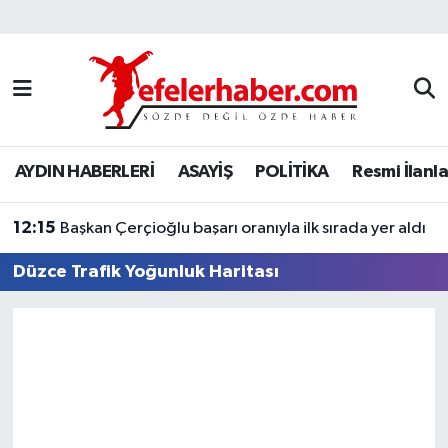
Nöbetçi Eczaneler
Hava Durumu
AYDIN HABERLERİ
ASAYİŞ
POLİTİKA
Resmi İlanla
Aydin Namaz Vakitleri
12:15
Trafik Durumu
Başkan Çerçioğlu başarı oranıyla ilk sırada yer aldı
Düzce Trafik Yoğunluk Haritası
Süper Lig Puan Durumu ve Fikstür
Tüm Manşetler
Son Dakika Haberleri
Haber Arşivi