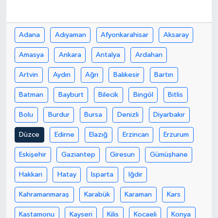
Adana
Adıyaman
Afyonkarahisar
Aksaray
Amasya
Ankara
Antalya
Ardahan
Artvin
Aydın
Ağrı
Balıkesir
Bartın
Batman
Bayburt
Bilecik
Bingöl
Bitlis
Bolu
Burdur
Bursa
Denizli
Diyarbakır
Düzce
Edirne
Elazığ
Erzincan
Erzurum
Eskişehir
Gaziantep
Giresun
Gümüşhane
Hakkari
Hatay
Isparta
Iğdır
Kahramanmaraş
Karabük
Karaman
Kars
Kastamonu
Kayseri
Kilis
Kocaeli
Konya