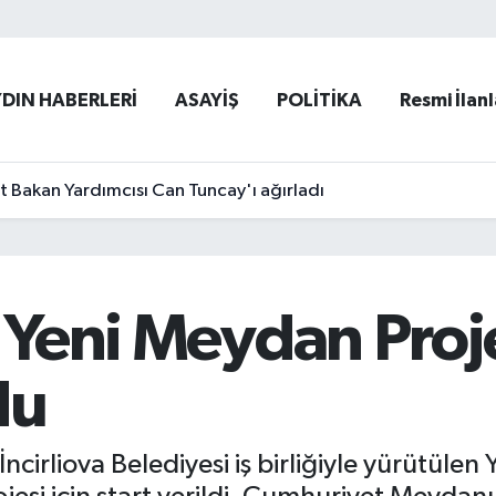
YDIN HABERLERİ
ASAYİŞ
POLİTİKA
Resmi İlanl
et Bakan Yardımcısı Can Tuncay'ı ağırladı
n Yeni Meydan Proj
du
İncirliova Belediyesi iş birliğiyle yürütül