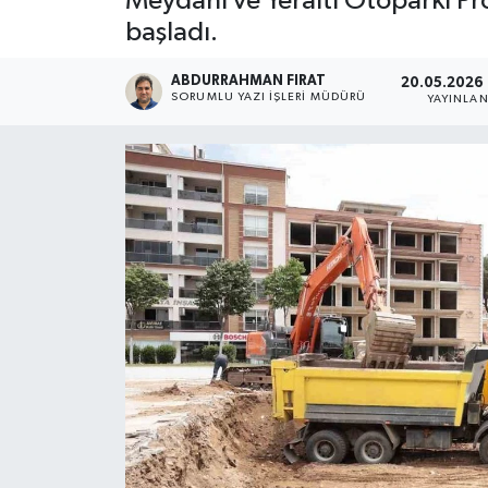
Meydanı ve Yeraltı Otoparkı Pro
başladı.
ABDURRAHMAN FIRAT
20.05.2026 
SORUMLU YAZI İŞLERI MÜDÜRÜ
YAYINLA