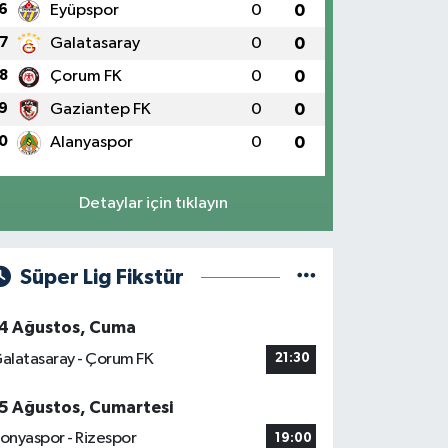
6
Eyüpspor
0
0
7
Galatasaray
0
0
8
Çorum FK
0
0
9
Gaziantep FK
0
0
0
Alanyaspor
0
0
Detaylar için tıklayın
Süper Lig Fikstür
4 Ağustos, Cuma
alatasaray - Çorum FK
21:30
5 Ağustos, Cumartesi
onyaspor - Rizespor
19:00