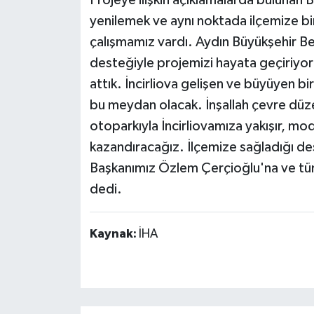
yenilemek ve aynı noktada ilçemize bir
çalışmamız vardı. Aydın Büyükşehir B
desteğiyle projemizi hayata geçiriyor
attık. İncirliova gelişen ve büyüyen bir
bu meydan olacak. İnşallah çevre düzen
otoparkıyla İncirliovamıza yakışır, mo
kazandıracağız. İlçemize sağladığı d
Başkanımız Özlem Çerçioğlu'na ve tüm
dedi.
Kaynak:
İHA