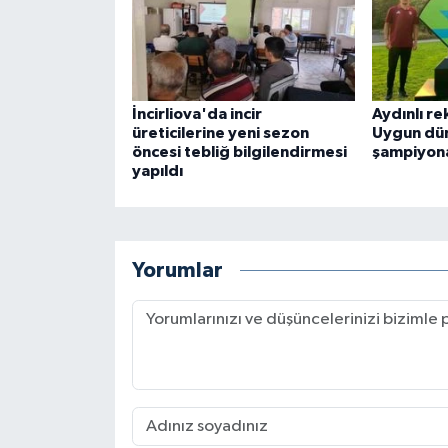
İncirliova'da incir
Aydınlı r
üreticilerine yeni sezon
Uygun dü
öncesi tebliğ bilgilendirmesi
şampiyona
yapıldı
Yorumlar