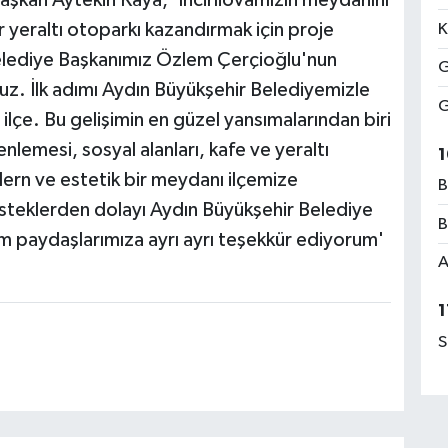
 yeraltı otoparkı kazandırmak için proje
K
elediye Başkanımız Özlem Çerçioğlu'nun
G
uz. İlk adımı Aydın Büyükşehir Belediyemizle
G
 ilçe. Bu gelişimin en güzel yansımalarından biri
lemesi, sosyal alanları, kafe ve yeraltı
1
dern ve estetik bir meydanı ilçemize
B
esteklerden dolayı Aydın Büyükşehir Belediye
B
 paydaşlarımıza ayrı ayrı teşekkür ediyorum'
A
1
S