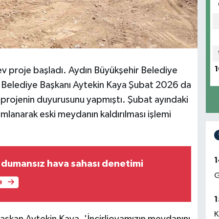
dev proje başladı. Aydın Büyükşehir Belediye
1
a Belediye Başkanı Aytekin Kaya Şubat 2026 da
e projenin duyurusunu yapmıştı. Şubat ayındaki
mlanarak eski meydanın kaldırılması işlemi
1
dumansız hava sahası denetimi
G
e
1
K
Başkan Aytekin Kaya, 'İncirliovamızın meydanını