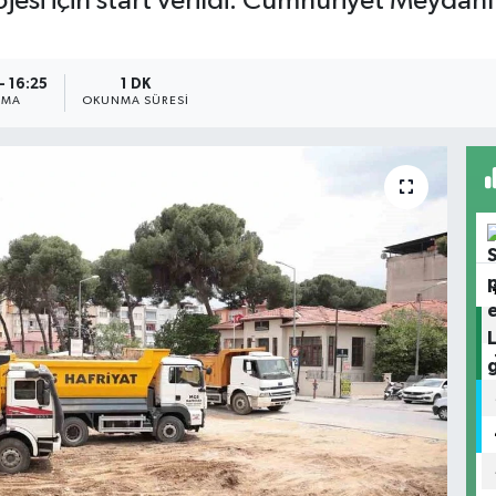
jesi için start verildi. Cumhuriyet Meydanı
- 16:25
1 DK
NMA
OKUNMA SÜRESI