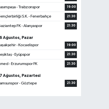
asımpaşa - Trabzonspor
19:00
ençlerbirliği S.K. - Fenerbahçe
21:30
aziantep FK - Alanyaspor
21:30
6 Ağustos, Pazar
aşakşehir - Kocaelispor
19:00
eşiktaş - Eyüpspor
21:30
med - Erzurumspor FK
21:30
7 Ağustos, Pazartesi
amsunspor - Göztepe
21:30