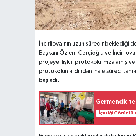
İncirliova'nın uzun süredir beklediği 
Başkanı Özlem Çerçioğlu ve İncirliov
projeye ilişkin protokolü imzalamış v
protokolün ardından ihale süreci tama
başladı.
Germencik'te 
İçeriği Görüntül
Projeye ilişkin açıklamalarda bulunan 