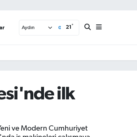
°
21
ar
Aydın
esi'nde ilk
en Yeni ve Modern Cumhuriyet