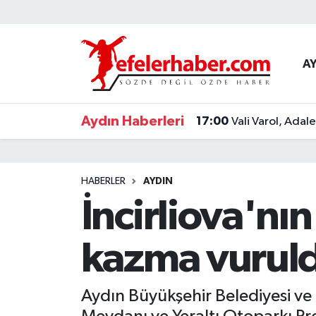
Nöbetçi Eczaneler
A
Hava Durumu
Aydın Haberleri
17:00
Vali Varol, Adal
Aydin Namaz Vakitleri
Trafik Durumu
HABERLER
AYDIN
Süper Lig Puan Durumu ve Fikstür
İncirliova'nı
Tüm Manşetler
kazma vurul
Son Dakika Haberleri
Aydın Büyükşehir Belediyesi ve 
Haber Arşivi