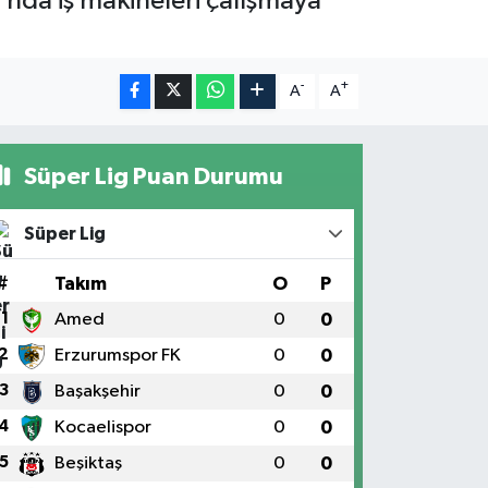
'nda iş makineleri çalışmaya
-
+
A
A
Süper Lig Puan Durumu
Süper Lig
#
Takım
O
P
1
Amed
0
0
2
Erzurumspor FK
0
0
3
Başakşehir
0
0
4
Kocaelispor
0
0
5
Beşiktaş
0
0