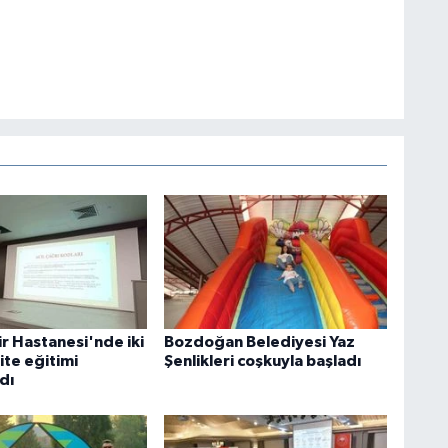
r Hastanesi'nde iki
Bozdoğan Belediyesi Yaz
ite eğitimi
Şenlikleri coşkuyla başladı
dı