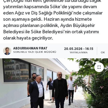
Çerçioğlu'nun kent genelinde sürdürdüğü sağlık
yatırımları kapsamında Söke'de yapımı devam
eden Ağız ve Diş Sağlığı Polikliniği'nde çalışmalar
son aşamaya geldi. Haziran ayında hizmete
açılması planlanan poliklinik, Aydın Büyükşehir
Belediyesi ile Söke Belediyesi'nin ortak yatırımı
olarak hayata geçiriliyor.
ABDURRAHMAN FIRAT
20.05.2026 - 16:15
SORUMLU YAZI İŞLERI MÜDÜRÜ
YAYINLANMA
OKUN