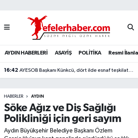
Nöbetçi Eczaneler
Hava Durumu
AYDIN HABERLERİ
ASAYİŞ
POLİTİKA
Resmi İlanla
Aydin Namaz Vakitleri
16:42
Trafik Durumu
AYESOB Başkanı Künkcü, dört ilde esnaf teşkilatlarıyla buluştu
Süper Lig Puan Durumu ve Fikstür
HABERLER
AYDIN
Tüm Manşetler
Söke Ağız ve Diş Sağlığı
Polikliniği için geri sayım
Son Dakika Haberleri
Aydın Büyükşehir Belediye Başkanı Özlem
Haber Arşivi