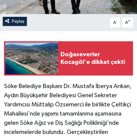
Paylaş
-
+
A
A
Doğaseverler
Kocagöl'e dikkat çekti
Söke Belediye Başkanı Dr. Mustafa İberya Arıkan,
Aydın Büyükşehir Belediyesi Genel Sekreter
Yardımcısı Müttalip Özsemerci ile birlikte Çeltikçi
Mahallesi'nde yapımı tamamlanma aşamasına
gelen Söke Ağız ve Diş Sağlığı Polikliniği'nde
incelemelerde bulundu. Gerçekleştirilen