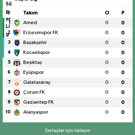
#
Takım
O
P
1
Amed
0
0
2
Erzurumspor FK
0
0
3
Başakşehir
0
0
4
Kocaelispor
0
0
5
Beşiktaş
0
0
6
Eyüpspor
0
0
7
Galatasaray
0
0
8
Çorum FK
0
0
9
Gaziantep FK
0
0
10
Alanyaspor
0
0
Detaylar için tıklayın