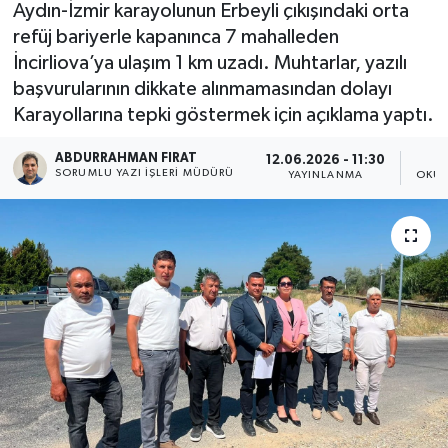
Aydın-İzmir karayolunun Erbeyli çıkışındaki orta
refüj bariyerle kapanınca 7 mahalleden
İncirliova’ya ulaşım 1 km uzadı. Muhtarlar, yazılı
başvurularının dikkate alınmamasından dolayı
Karayollarına tepki göstermek için açıklama yaptı.
ABDURRAHMAN FIRAT
12.06.2026 - 11:30
SORUMLU YAZI İŞLERI MÜDÜRÜ
YAYINLANMA
OKUN