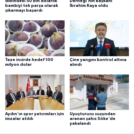
dibindeki 50 bin dolarlık
Derneği'nin Başkanı
bambiyi tek parça olarak
İbrahim Kaya oldu
çıkarmayı başardı
Taze incirde hedef 100
Çine yangını kontrol altına
milyon dolar
alındı
Aydın'ın spor yatırımları için
Uyuşturucu suçundan
imzalar atıldı
aranan şahıs Söke'de
yakalandı