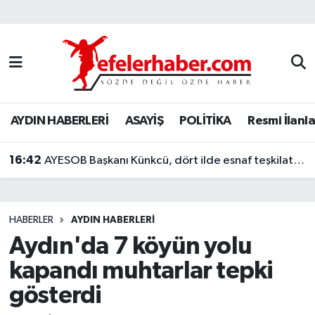
Nöbetçi Eczaneler
Hava Durumu
AYDIN HABERLERİ
ASAYİŞ
POLİTİKA
Resmi İlanla
Aydin Namaz Vakitleri
16:42
Trafik Durumu
AYESOB Başkanı Künkcü, dört ilde esnaf teşkilatlarıyla buluştu
Süper Lig Puan Durumu ve Fikstür
HABERLER
AYDIN HABERLERİ
Tüm Manşetler
Aydın'da 7 köyün yolu
kapandı muhtarlar tepki
Son Dakika Haberleri
gösterdi
Haber Arşivi