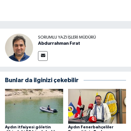
SORUMLU YAZI İŞLERI MÜDÜRÜ
Abdurrahman Fırat
Bunlar da ilginizi çekebilir
Aydın itfaiyesi göletin
Aydın Fenerbahçeliler