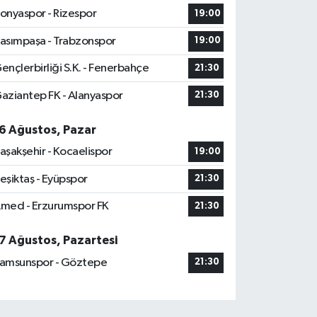
onyaspor - Rizespor
19:00
asımpaşa - Trabzonspor
19:00
ençlerbirliği S.K. - Fenerbahçe
21:30
aziantep FK - Alanyaspor
21:30
6 Ağustos, Pazar
aşakşehir - Kocaelispor
19:00
eşiktaş - Eyüpspor
21:30
med - Erzurumspor FK
21:30
7 Ağustos, Pazartesi
amsunspor - Göztepe
21:30