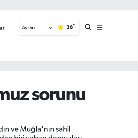
°
36
ar
Aydın
domuz sorunu
dın ve Muğla'nın sahil