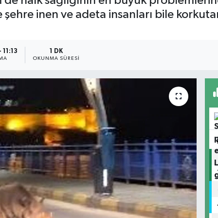
 de halk sağlığının en büyük problemlerin
 şehre inen ve adeta insanları bile korku
 11:13
1 DK
NMA
OKUNMA SÜRESI