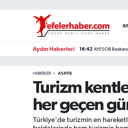
Nöbetçi Eczaneler
A
Hava Durumu
Aydın Haberleri
16:42
AYESOB Başkanı K
Aydin Namaz Vakitleri
Trafik Durumu
HABERLER
ASAYİŞ
Süper Lig Puan Durumu ve Fikstür
Turizm kentle
Tüm Manşetler
her geçen gü
Son Dakika Haberleri
Türkiye'de turizmin en hareketl
Haber Arşivi