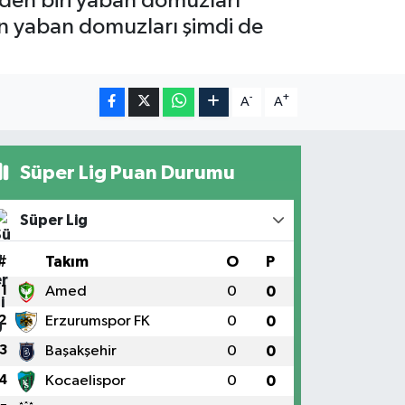
den biri yaban domuzları
tan yaban domuzları şimdi de
-
+
A
A
Süper Lig Puan Durumu
Süper Lig
#
Takım
O
P
1
Amed
0
0
2
Erzurumspor FK
0
0
3
Başakşehir
0
0
4
Kocaelispor
0
0