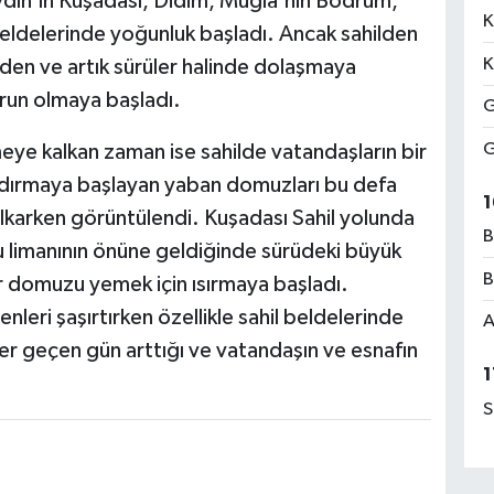
Aydın'ın Kuşadası, Didim, Muğla'nın Bodrum,
K
beldelerinde yoğunluk başladı. Ancak sahilden
K
 eden ve artık sürüler halinde dolaşmaya
run olmaya başladı.
G
G
ye kalkan zaman ise sahilde vatandaşların bir
aldırmaya başlayan yaban domuzları bu defa
1
karken görüntülendi. Kuşadası Sahil yolunda
B
 limanının önüne geldiğinde sürüdeki büyük
B
r domuzu yemek için ısırmaya başladı.
leri şaşırtırken özellikle sahil beldelerinde
A
r geçen gün arttığı ve vatandaşın ve esnafın
1
S