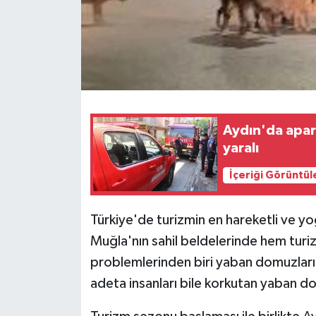
Aydın'da apar
yaralı
İçeriği Görüntül
Türkiye'de turizmin en hareketli ve yo
Muğla'nın sahil beldelerinde hem turi
problemlerinden biri yaban domuzları 
adeta insanları bile korkutan yaban do