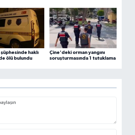
 şüphesinde haklı
Çine'deki orman yangını
nde ölü bulundu
soruşturmasında 1 tutuklama