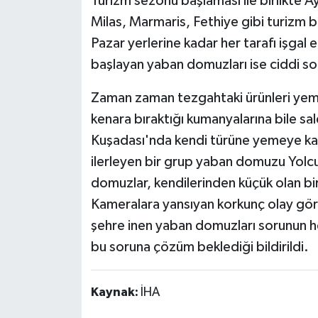
Turizm sezonu başlaması ile birlikte 
Milas, Marmaris, Fethiye gibi turizm 
Pazar yerlerine kadar her tarafı işgal
başlayan yaban domuzları ise ciddi so
Zaman zaman tezgahtaki ürünleri yeme
kenara bıraktığı kumanyalarına bile s
Kuşadası'nda kendi türüne yemeye kal
ilerleyen bir grup yaban domuzu Yolcu
domuzlar, kendilerinden küçük olan bi
Kameralara yansıyan korkunç olay gören
şehre inen yaban domuzları sorunun he
bu soruna çözüm beklediği bildirildi.
Kaynak:
İHA