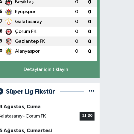
5
Beşiktaş
0
0
6
Eyüpspor
0
0
7
Galatasaray
0
0
8
Çorum FK
0
0
9
Gaziantep FK
0
0
0
Alanyaspor
0
0
Detaylar için tıklayın
Süper Lig Fikstür
4 Ağustos, Cuma
alatasaray - Çorum FK
21:30
5 Ağustos, Cumartesi