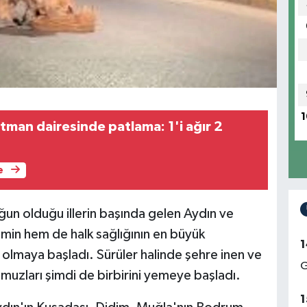
1
tman dairesinde patlama: 1'i ağır 2
e
ğun olduğu illerin başında gelen Aydın ve
zmin hem de halk sağlığının en büyük
1
olmaya başladı. Sürüler halinde şehre inen ve
G
muzları şimdi de birbirini yemeye başladı.
1