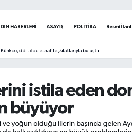
YDIN HABERLERİ
ASAYİŞ
POLİTİKA
Resmi İlanl
ünkcü, dört ilde esnaf teşkilatlarıyla buluştu
rini istila eden 
n büyüyor
i ve yoğun olduğu illerin başında gelen Ay