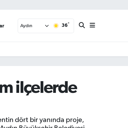
°
36
ar
Aydın
m ilçelerde
tin dört bir yanında proje,