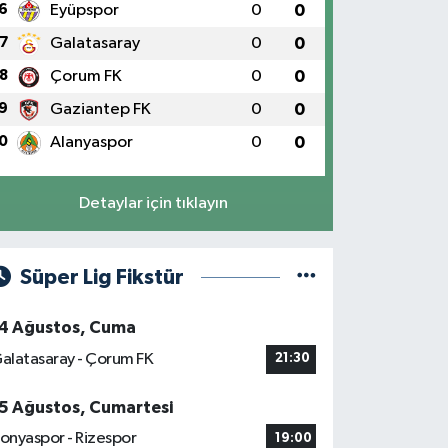
6
Eyüpspor
0
0
7
Galatasaray
0
0
8
Çorum FK
0
0
9
Gaziantep FK
0
0
0
Alanyaspor
0
0
Detaylar için tıklayın
Süper Lig Fikstür
4 Ağustos, Cuma
alatasaray - Çorum FK
21:30
5 Ağustos, Cumartesi
onyaspor - Rizespor
19:00