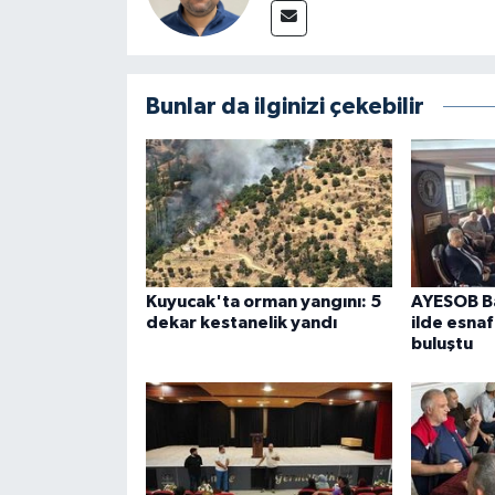
Bunlar da ilginizi çekebilir
Kuyucak'ta orman yangını: 5
AYESOB Ba
dekar kestanelik yandı
ilde esnaf
buluştu