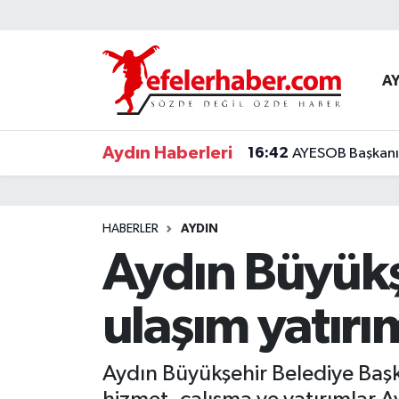
Nöbetçi Eczaneler
A
Hava Durumu
Aydın Haberleri
16:42
AYESOB Başkanı K
Aydin Namaz Vakitleri
Trafik Durumu
HABERLER
AYDIN
Süper Lig Puan Durumu ve Fikstür
Aydın Büyükşe
Tüm Manşetler
ulaşım yatırı
Son Dakika Haberleri
Aydın Büyükşehir Belediye Baş
Haber Arşivi