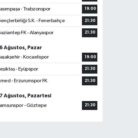
asımpaşa - Trabzonspor
19:00
ençlerbirliği S.K. - Fenerbahçe
21:30
aziantep FK - Alanyaspor
21:30
6 Ağustos, Pazar
aşakşehir - Kocaelispor
19:00
eşiktaş - Eyüpspor
21:30
med - Erzurumspor FK
21:30
7 Ağustos, Pazartesi
amsunspor - Göztepe
21:30