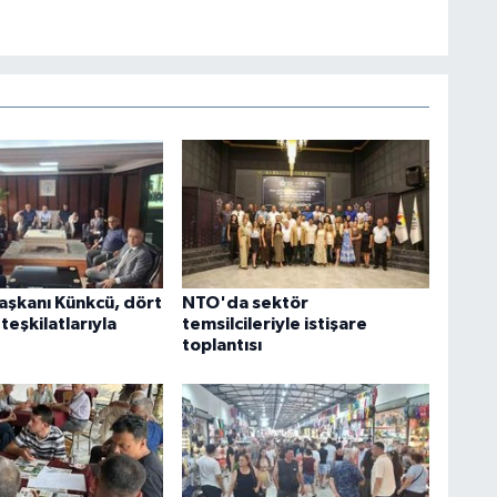
şkanı Künkcü, dört
NTO'da sektör
 teşkilatlarıyla
temsilcileriyle istişare
toplantısı