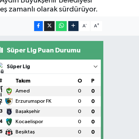
 Aydın Büyükşehir Belediyesi
nı eş zamanlı olarak sürdürüyor.
-
+
A
A
Süper Lig Puan Durumu
Süper Lig
#
Takım
O
P
1
Amed
0
0
2
Erzurumspor FK
0
0
3
Başakşehir
0
0
4
Kocaelispor
0
0
5
Beşiktaş
0
0