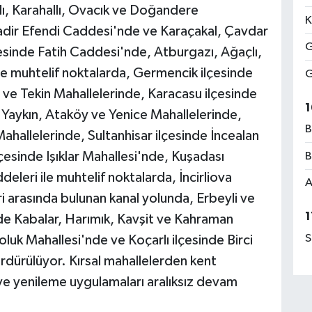
lı, Karahallı, Ovacık ve Doğandere
K
Kadir Efendi Caddesi'nde ve Karaçakal, Çavdar
G
çesinde Fatih Caddesi'nde, Atburgazı, Ağaçlı,
le muhtelif noktalarda, Germencik ilçesinde
G
l ve Tekin Mahallelerinde, Karacasu ilçesinde
1
 Yaykın, Ataköy ve Yenice Mahallelerinde,
B
ahallelerinde, Sultanhisar ilçesinde İncealan
çesinde Işıklar Mahallesi'nde, Kuşadası
B
eleri ile muhtelif noktalarda, İncirliova
A
eri arasında bulunan kanal yolunda, Erbeyli ve
1
de Kabalar, Harımık, Kavşit ve Kahraman
S
luk Mahallesi'nde ve Koçarlı ilçesinde Birci
rdürülüyor. Kırsal mahallelerden kent
ve yenileme uygulamaları aralıksız devam