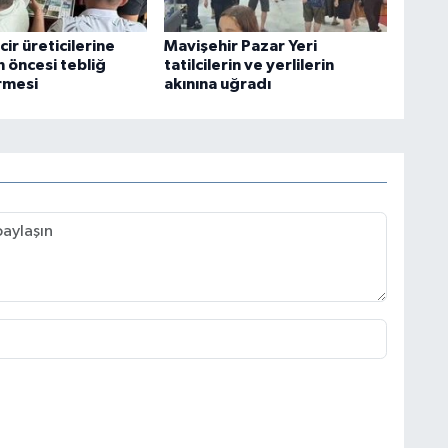
cir üreticilerine
Mavişehir Pazar Yeri
 öncesi tebliğ
tatilcilerin ve yerlilerin
rmesi
akınına uğradı