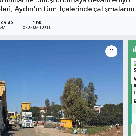
ydınlılar ile buluşturulmaya devam ediyor.
ipleri, Aydın'ın tüm ilçelerinde çalışmaları
- 09:40
1 DK
NMA
OKUNMA SÜRESI