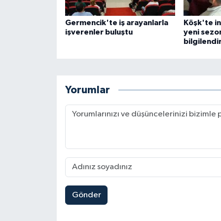
Germencik'te iş arayanlarla
Köşk'te in
işverenler buluştu
yeni sezon
bilgilendi
Yorumlar
Gönder