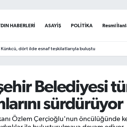
YDIN HABERLERİ
ASAYİŞ
POLİTİKA
Resmi İlanl
ünkcü, dört ilde esnaf teşkilatlarıyla buluştu
hir Belediyesi tü
mlarını sürdürüyor
kanı Özlem Çerçioğlu'nun öncülüğünde ken