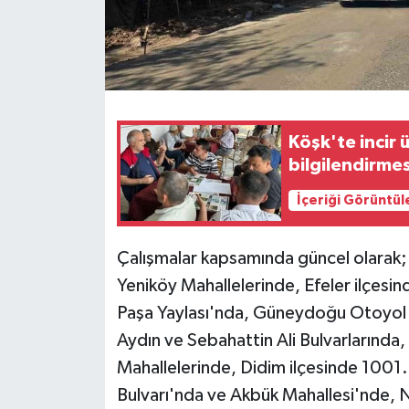
Köşk'te incir 
bilgilendirmes
İçeriği Görüntül
Çalışmalar kapsamında güncel olarak
Yeniköy Mahallelerinde, Efeler ilçesi
Paşa Yaylası'nda, Güneydoğu Otoyol 
Aydın ve Sebahattin Ali Bulvarlarında,
Mahallelerinde, Didim ilçesinde 100
Bulvarı'nda ve Akbük Mahallesi'nde, N