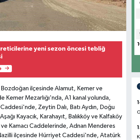
1
üreticilerine yeni sezon öncesi tebliğ
i
e
; Bozdoğan ilçesinde Alamut, Kemer ve
nde Kemer Mezarlığı'nda, A1 kanal yolunda,
1
Caddesi'nde, Zeytin Dalı, Batı Aydın, Doğu
G
 Aşağı Kayacık, Karahayıt, Balıkköy ve Kalfaköy
1. ve Kamacı Caddelerinde, Adnan Menderes
1
azilli ilçesinde Hürriyet Caddesi'nde, Atatürk
K