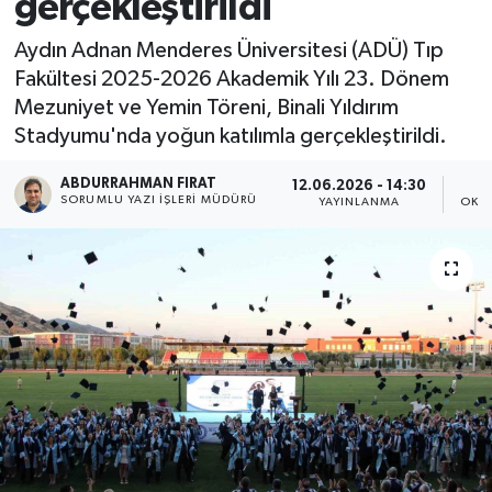
gerçekleştirildi
Aydın Adnan Menderes Üniversitesi (ADÜ) Tıp
Fakültesi 2025-2026 Akademik Yılı 23. Dönem
Mezuniyet ve Yemin Töreni, Binali Yıldırım
Stadyumu'nda yoğun katılımla gerçekleştirildi.
ABDURRAHMAN FIRAT
12.06.2026 - 14:30
SORUMLU YAZI İŞLERI MÜDÜRÜ
YAYINLANMA
OKU