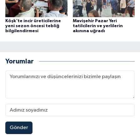
Köşk'te incir üreticilerine
Mavişehir Pazar Yeri
yeni sezon öncesi tebliğ
tatilcilerin ve yerlilerin
bilgilendirmesi
akınına uğradı
Yorumlar
Gönder