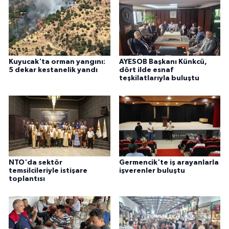
Kuyucak'ta orman yangını:
AYESOB Başkanı Künkcü,
5 dekar kestanelik yandı
dört ilde esnaf
teşkilatlarıyla buluştu
NTO'da sektör
Germencik'te iş arayanlarla
temsilcileriyle istişare
işverenler buluştu
toplantısı