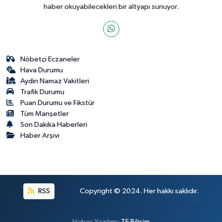
haber okuyabilecekleri bir altyapı sunuyor.
Nöbetçi Eczaneler
Hava Durumu
Aydin Namaz Vakitleri
Trafik Durumu
Puan Durumu ve Fikstür
Tüm Manşetler
Son Dakika Haberleri
Haber Arşivi
RSS
Copyright © 2024. Her hakkı saklıdır.
Haber Yazılımı:
TE Bilişim