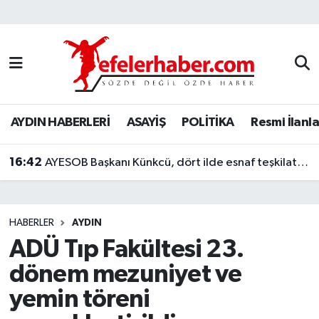
Nöbetçi Eczaneler
Hava Durumu
AYDIN HABERLERİ
ASAYİŞ
POLİTİKA
Resmi İlanla
Aydin Namaz Vakitleri
16:42
Trafik Durumu
AYESOB Başkanı Künkcü, dört ilde esnaf teşkilatlarıyla buluştu
Süper Lig Puan Durumu ve Fikstür
HABERLER
AYDIN
Tüm Manşetler
ADÜ Tıp Fakültesi 23.
dönem mezuniyet ve
Son Dakika Haberleri
yemin töreni
Haber Arşivi