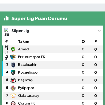
Süper Lig Puan Durumu
Süper Lig
#
Takım
O
P
1
Amed
0
0
2
Erzurumspor FK
0
0
3
Başakşehir
0
0
4
Kocaelispor
0
0
5
Beşiktaş
0
0
6
Eyüpspor
0
0
7
Galatasaray
0
0
8
Çorum FK
0
0