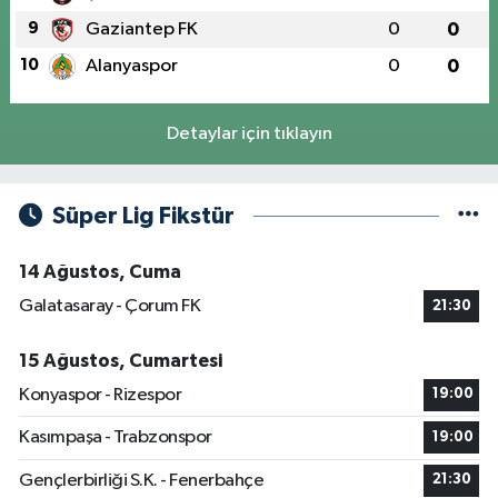
9
Gaziantep FK
0
0
10
Alanyaspor
0
0
Detaylar için tıklayın
Süper Lig Fikstür
14 Ağustos, Cuma
Galatasaray - Çorum FK
21:30
15 Ağustos, Cumartesi
Konyaspor - Rizespor
19:00
Kasımpaşa - Trabzonspor
19:00
Gençlerbirliği S.K. - Fenerbahçe
21:30