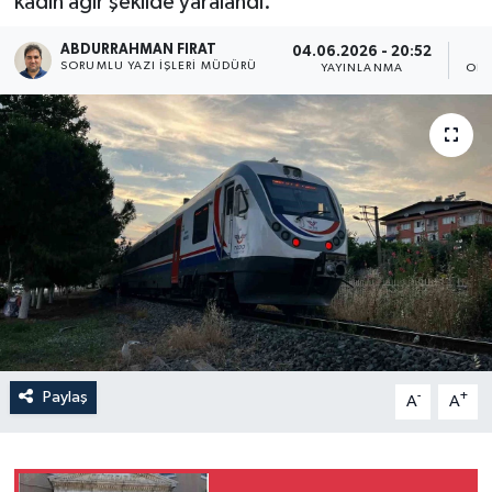
kadın ağır şekilde yaralandı.
ABDURRAHMAN FIRAT
04.06.2026 - 20:52
SORUMLU YAZI İŞLERI MÜDÜRÜ
YAYINLANMA
OKU
Paylaş
-
+
A
A