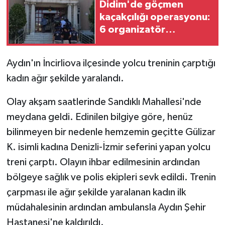
Didim'de göçmen
kaçakçılığı operasyonu:
6 organizatör
tutuklandı
Aydın'ın İncirliova ilçesinde yolcu treninin çarptığı
kadın ağır şekilde yaralandı.
Olay akşam saatlerinde Sandıklı Mahallesi'nde
meydana geldi. Edinilen bilgiye göre, henüz
bilinmeyen bir nedenle hemzemin geçitte Gülizar
K. isimli kadına Denizli-İzmir seferini yapan yolcu
treni çarptı. Olayın ihbar edilmesinin ardından
bölgeye sağlık ve polis ekipleri sevk edildi. Trenin
çarpması ile ağır şekilde yaralanan kadın ilk
müdahalesinin ardından ambulansla Aydın Şehir
Hastanesi'ne kaldırıldı.