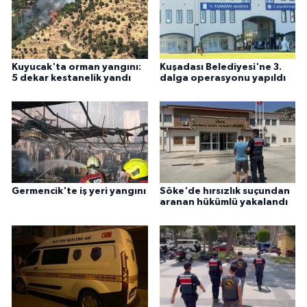
Kuyucak'ta orman yangını:
Kuşadası Belediyesi'ne 3.
5 dekar kestanelik yandı
dalga operasyonu yapıldı
Germencik'te iş yeri yangını
Söke'de hırsızlık suçundan
aranan hükümlü yakalandı