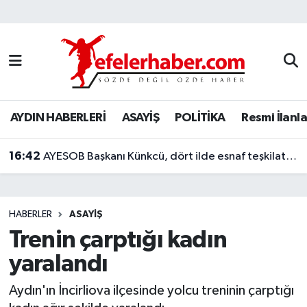
Nöbetçi Eczaneler
Hava Durumu
AYDIN HABERLERİ
ASAYİŞ
POLİTİKA
Resmi İlanla
Aydin Namaz Vakitleri
16:42
Trafik Durumu
AYESOB Başkanı Künkcü, dört ilde esnaf teşkilatlarıyla buluştu
Süper Lig Puan Durumu ve Fikstür
HABERLER
ASAYİŞ
Tüm Manşetler
Trenin çarptığı kadın
yaralandı
Son Dakika Haberleri
Aydın'ın İncirliova ilçesinde yolcu treninin çarptığı
Haber Arşivi