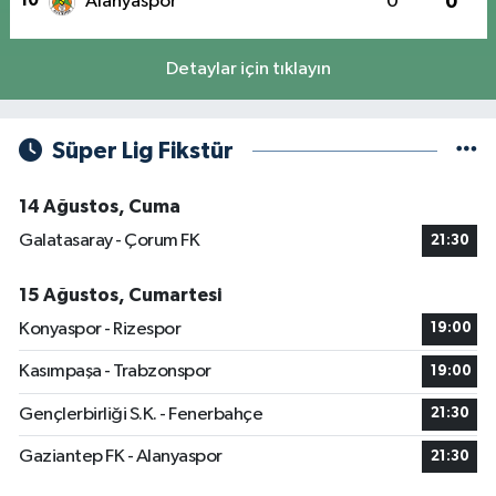
10
Alanyaspor
0
0
Detaylar için tıklayın
Süper Lig Fikstür
14 Ağustos, Cuma
Galatasaray - Çorum FK
21:30
15 Ağustos, Cumartesi
Konyaspor - Rizespor
19:00
Kasımpaşa - Trabzonspor
19:00
Gençlerbirliği S.K. - Fenerbahçe
21:30
Gaziantep FK - Alanyaspor
21:30