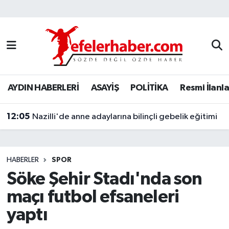
Nöbetçi Eczaneler
Hava Durumu
AYDIN HABERLERİ
ASAYİŞ
POLİTİKA
Resmi İlanla
Aydin Namaz Vakitleri
12:05
Trafik Durumu
Nazilli'de anne adaylarına bilinçli gebelik eğitimi
Süper Lig Puan Durumu ve Fikstür
HABERLER
SPOR
Tüm Manşetler
Söke Şehir Stadı'nda son
maçı futbol efsaneleri
Son Dakika Haberleri
yaptı
Haber Arşivi