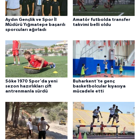
Aydın Gençlik ve Spor İl
Amatör futbolda transfer
Müdürü Yığmatepe başarılı
takvimi belli oldu
sporcuları ağırladı
Söke 1970 Spor'da yeni
Buharkent'te genç
sezon hazırlıkları çift
basketbolcular kıyasıya
antrenmanla sürdü
mücadele etti