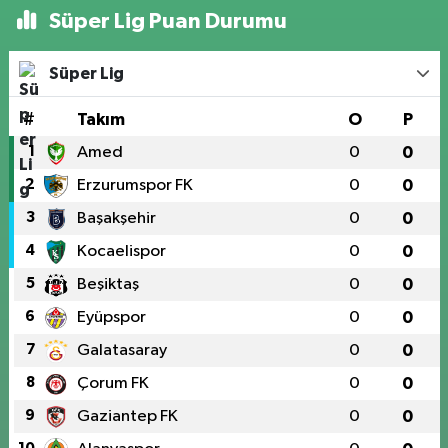
Süper Lig Puan Durumu
Süper Lig
#
Takım
O
P
1
Amed
0
0
2
Erzurumspor FK
0
0
3
Başakşehir
0
0
4
Kocaelispor
0
0
5
Beşiktaş
0
0
6
Eyüpspor
0
0
7
Galatasaray
0
0
8
Çorum FK
0
0
9
Gaziantep FK
0
0