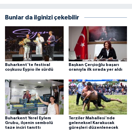
Bunlar da ilginizi çekebilir
Buharkent'te festival
Başkan Çerçioğlu başarı
coşkusu Eypio ile sürdü
oranıyla ilk sırada yer aldı
Buharkent Yerel Eylem
Terziler Mahallesi'nde
Grubu, ilçenin sembolü
geleneksel Karakucak
taze inciri tanıttı
güreşleri düzenlenecek