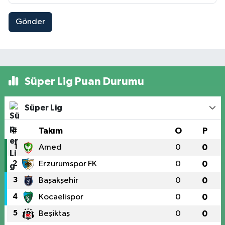
Gönder
Süper Lig Puan Durumu
Süper Lig
#
Takım
O
P
1
Amed
0
0
2
Erzurumspor FK
0
0
3
Başakşehir
0
0
4
Kocaelispor
0
0
5
Beşiktaş
0
0