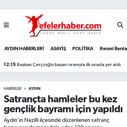
Nöbetçi Eczaneler
Hava Durumu
AYDIN HABERLERİ
ASAYİŞ
POLİTİKA
Resmi İlanla
Aydin Namaz Vakitleri
12:15
Trafik Durumu
Başkan Çerçioğlu başarı oranıyla ilk sırada yer aldı
Süper Lig Puan Durumu ve Fikstür
HABERLER
AYDIN
Tüm Manşetler
Satrançta hamleler bu kez
gençlik bayramı için yapıldı
Son Dakika Haberleri
Aydın'ın Nazilli ilçesinde düzenlenen satranç
Haber Arşivi