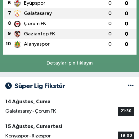
6
Eyüpspor
0
0
7
Galatasaray
0
0
8
Çorum FK
0
0
9
Gaziantep FK
0
0
10
Alanyaspor
0
0
Detaylar için tıklayın
Süper Lig Fikstür
14 Ağustos, Cuma
Galatasaray - Çorum FK
21:30
15 Ağustos, Cumartesi
Konyaspor - Rizespor
19:00