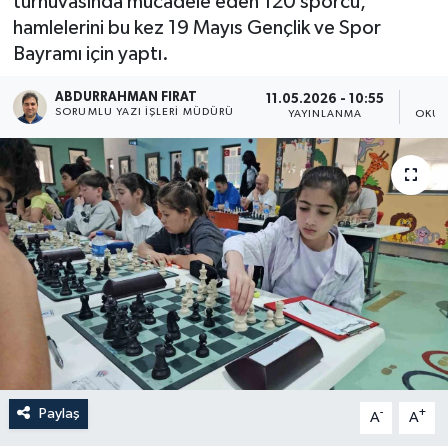
turnuvasında mücadele eden 120 sporcu,
hamlelerini bu kez 19 Mayıs Gençlik ve Spor
Bayramı için yaptı.
ABDURRAHMAN FIRAT
11.05.2026 - 10:55
SORUMLU YAZI İŞLERI MÜDÜRÜ
YAYINLANMA
OKUN
Paylaş
-
+
A
A