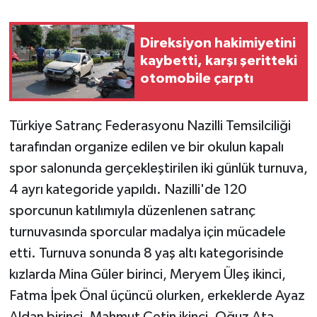
Direksiyon hakimiyetini
kaybetti, karşı şeritteki
otomobile çarptı
Türkiye Satranç Federasyonu Nazilli Temsilciliği
tarafından organize edilen ve bir okulun kapalı
spor salonunda gerçekleştirilen iki günlük turnuva,
4 ayrı kategoride yapıldı. Nazilli'de 120
sporcunun katılımıyla düzenlenen satranç
turnuvasında sporcular madalya için mücadele
etti. Turnuva sonunda 8 yaş altı kategorisinde
kızlarda Mina Güler birinci, Meryem Üleş ikinci,
Fatma İpek Önal üçüncü olurken, erkeklerde Ayaz
Aldan birinci, Mahmut Çetin ikinci, Oğuz Ata