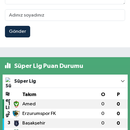
Gönder
Süper Lig Puan Durumu
Süper Lig
#
Takım
O
P
1
Amed
0
0
2
Erzurumspor FK
0
0
3
Başakşehir
0
0