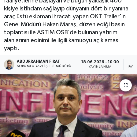
faaliyetlerine başlayan ve bugün yaklaşık 400
kişiye istihdam sağlayıp dünyanın dört bir yanına
araç üstü ekipman ihracatı yapan OKT Trailer'in
Genel Müdürü Hakan Maraş, düzenlediği basın
toplantısı ile ASTİM OSB'de bulunan yatırım
alanlarının edinimi ile ilgili kamuoyu açıklaması
yaptı.
ABDURRAHMAN FIRAT
18.06.2026 - 10:30
SORUMLU YAZI İŞLERI MÜDÜRÜ
YAYINLANMA
PAYL