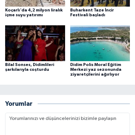
Koçarlı'da 4,2 milyon liralık
Buharkent Taze İncir
içme suyu yatırımı
Festivali başladı
Bilal Sonses, Didimlileri
Didim Polis Moral Eğitim
şarkılarıyla coşturdu
Merkezi yaz sezonunda
ziyaretçilerini ağırlıyor
Yorumlar