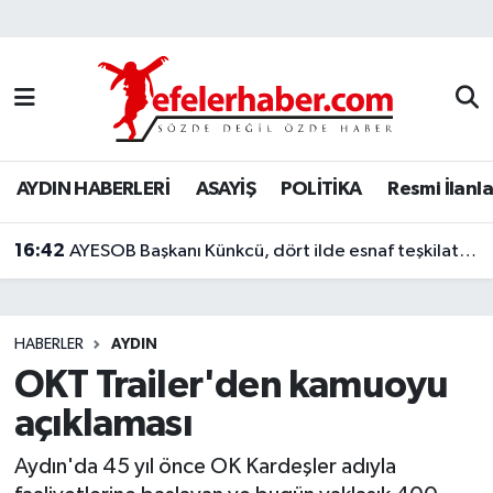
Nöbetçi Eczaneler
Hava Durumu
AYDIN HABERLERİ
ASAYİŞ
POLİTİKA
Resmi İlanla
Aydin Namaz Vakitleri
16:42
Trafik Durumu
AYESOB Başkanı Künkcü, dört ilde esnaf teşkilatlarıyla buluştu
Süper Lig Puan Durumu ve Fikstür
HABERLER
AYDIN
Tüm Manşetler
OKT Trailer'den kamuoyu
açıklaması
Son Dakika Haberleri
Aydın'da 45 yıl önce OK Kardeşler adıyla
Haber Arşivi