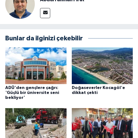
Bunlar da ilginizi çekebilir
ADÜ'den gençlere çağrı:
Doğaseverler Kocagöl'e
'Güçlü bir üniversite seni
dikkat çekti
bekliyor'