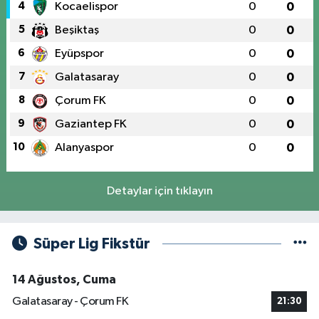
4
Kocaelispor
0
0
5
Beşiktaş
0
0
6
Eyüpspor
0
0
7
Galatasaray
0
0
8
Çorum FK
0
0
9
Gaziantep FK
0
0
10
Alanyaspor
0
0
Detaylar için tıklayın
Süper Lig Fikstür
14 Ağustos, Cuma
Galatasaray - Çorum FK
21:30