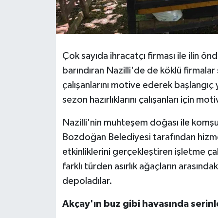
Çok sayıda ihracatçı firması ile ilin ön
barındıran Nazilli'de de köklü firmalar 
çalışanlarını motive ederek başlangıç ya
sezon hazırlıklarını çalışanları için mo
Nazilli'nin muhteşem doğası ile komşu
Bozdoğan Belediyesi tarafından hizme
etkinliklerini gerçekleştiren işletme çal
farklı türden asırlık ağaçların arası
depoladılar.
Akçay'ın buz gibi havasında serinl