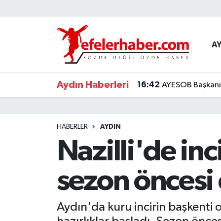
Nöbetçi Eczaneler
A
Hava Durumu
Aydın Haberleri
16:42
AYESOB Başkanı K
Aydin Namaz Vakitleri
Trafik Durumu
HABERLER
AYDIN
Süper Lig Puan Durumu ve Fikstür
Nazilli'de inc
Tüm Manşetler
sezon öncesi
Son Dakika Haberleri
Aydın'da kuru incirin başkenti o
Haber Arşivi