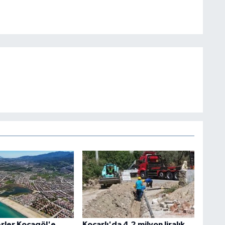
rler Kocagöl'e
Koçarlı'da 4,2 milyon liralık