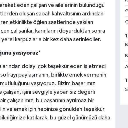
K
areket eden çalışan ve ailelerinin bulunduğu
G
etlerden oluşan sabah kahvaltısının ardından
süren etkinlikte öğlen saatlerinde yakılan
G
en çalışanlar, karınlarını doyurduktan sonra
1
 yerel karpuzlarla bir kez daha serinlediler.
B
ğunu yaşıyoruz'
B
alarından dolayı çok teşekkür eden işletmeci
A
sofrayı paylaşmanın, birlikte emek vermenin
1
n mutluluğunu yaşıyoruz. Bizim başarımız
S
le çalışan, işini sevgiyle yapan siz değerli
bir çalışanımız, bu başarının ayrılmaz bir
plin ve emek için hepinize gönülden teşekkür
pikniğimize katılarak, bu güzel günümüzü daha