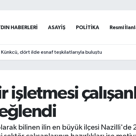
YDIN HABERLERİ
ASAYİŞ
POLİTİKA
Resmi İlanl
ünkcü, dört ilde esnaf teşkilatlarıyla buluştu
ir işletmesi çalışan
 eğlendi
larak bilinen ilin en büyük ilçesi Nazilli'd