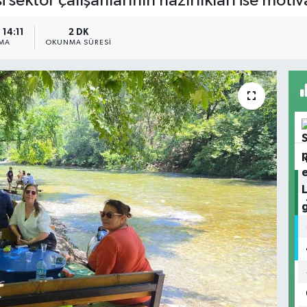
 sektör çalışanlarının hazırlıkları ise motiva
 14:11
2 DK
MA
OKUNMA SÜRESI