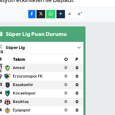
syon etkinlikleri ile başladı.
-
+
A
A
Süper Lig Puan Durumu
Süper Lig
#
Takım
O
P
1
Amed
0
0
2
Erzurumspor FK
0
0
3
Başakşehir
0
0
4
Kocaelispor
0
0
5
Beşiktaş
0
0
6
Eyüpspor
0
0