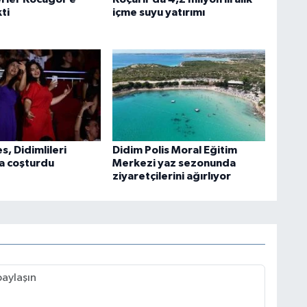
ti
içme suyu yatırımı
s, Didimlileri
Didim Polis Moral Eğitim
la coşturdu
Merkezi yaz sezonunda
ziyaretçilerini ağırlıyor