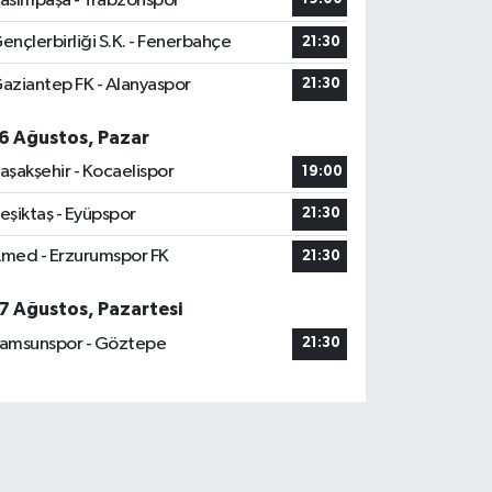
asımpaşa - Trabzonspor
ençlerbirliği S.K. - Fenerbahçe
21:30
aziantep FK - Alanyaspor
21:30
6 Ağustos, Pazar
aşakşehir - Kocaelispor
19:00
eşiktaş - Eyüpspor
21:30
med - Erzurumspor FK
21:30
7 Ağustos, Pazartesi
amsunspor - Göztepe
21:30