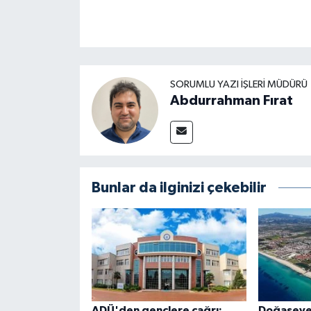
SORUMLU YAZI İŞLERI MÜDÜRÜ
Abdurrahman Fırat
Bunlar da ilginizi çekebilir
ADÜ'den gençlere çağrı:
Doğaseve