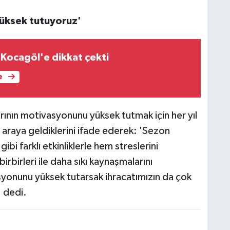
yüksek tutuyoruz'
Kocagöl'e dikkat çekti
e
ının motivasyonunu yüksek tutmak için her yıl
ir araya geldiklerini ifade ederek: 'Sezon
bi farklı etkinliklerle hem streslerini
rbirleri ile daha sıkı kaynaşmalarını
syonunu yüksek tutarsak ihracatımızın da çok
' dedi.