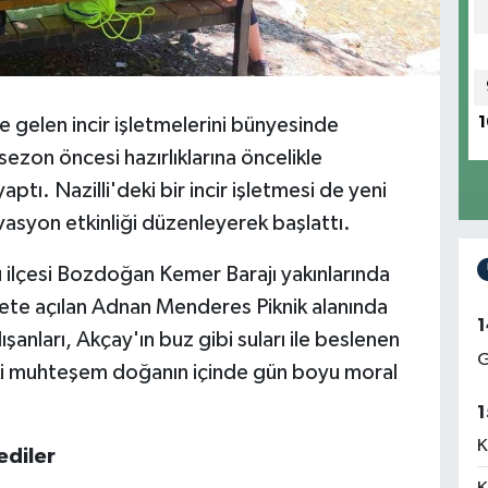
de gelen incir işletmelerini bünyesinde
1
sezon öncesi hazırlıklarına öncelikle
ptı. Nazilli'deki bir incir işletmesi de yeni
tivasyon etkinliği düzenleyerek başlattı.
 ilçesi Bozdoğan Kemer Barajı yakınlarında
te açılan Adnan Menderes Piknik alanında
1
ışanları, Akçay'ın buz gibi suları ile beslenen
G
ndaki muhteşem doğanın içinde gün boyu moral
1
K
ediler