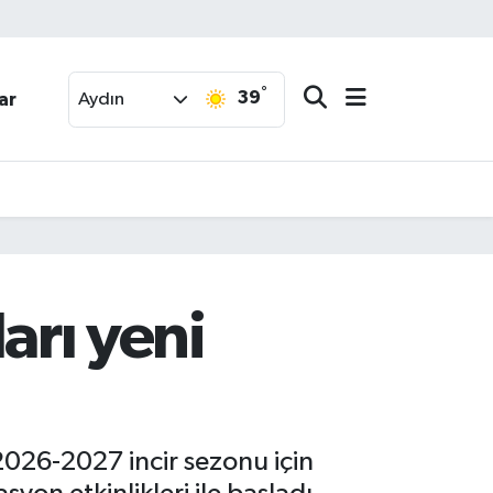
°
39
ar
Aydın
ları yeni
e 2026-2027 incir sezonu için