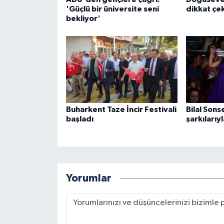
'Güçlü bir üniversite seni
dikkat çek
bekliyor'
Buharkent Taze İncir Festivali
Bilal Sonse
başladı
şarkılarıy
Yorumlar