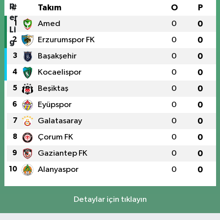
#
Takım
O
P
1
Amed
0
0
2
Erzurumspor FK
0
0
3
Başakşehir
0
0
4
Kocaelispor
0
0
5
Beşiktaş
0
0
6
Eyüpspor
0
0
7
Galatasaray
0
0
8
Çorum FK
0
0
9
Gaziantep FK
0
0
10
Alanyaspor
0
0
Detaylar için tıklayın