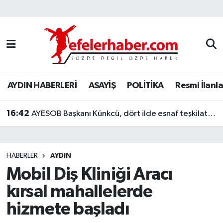
Nöbetçi Eczaneler
Hava Durumu
AYDIN HABERLERİ
ASAYİŞ
POLİTİKA
Resmi İlanla
Aydin Namaz Vakitleri
16:42
Trafik Durumu
AYESOB Başkanı Künkcü, dört ilde esnaf teşkilatlarıyla buluştu
Süper Lig Puan Durumu ve Fikstür
HABERLER
AYDIN
Tüm Manşetler
Mobil Diş Kliniği Aracı
kırsal mahallelerde
Son Dakika Haberleri
hizmete başladı
Haber Arşivi