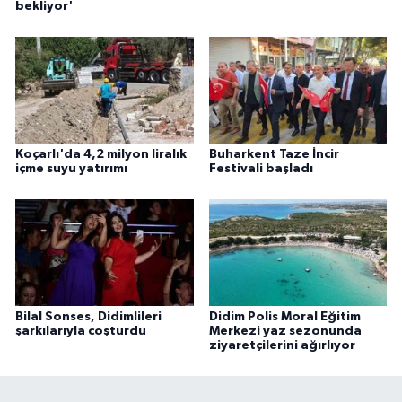
bekliyor'
Koçarlı'da 4,2 milyon liralık
Buharkent Taze İncir
içme suyu yatırımı
Festivali başladı
Bilal Sonses, Didimlileri
Didim Polis Moral Eğitim
şarkılarıyla coşturdu
Merkezi yaz sezonunda
ziyaretçilerini ağırlıyor