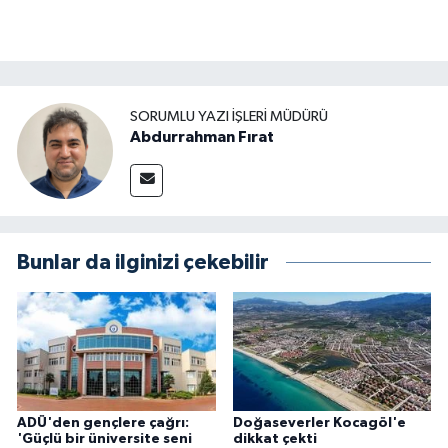
SORUMLU YAZI İŞLERI MÜDÜRÜ
Abdurrahman Fırat
Bunlar da ilginizi çekebilir
ADÜ'den gençlere çağrı:
Doğaseverler Kocagöl'e
'Güçlü bir üniversite seni
dikkat çekti