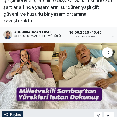
girişimleriyle, Çine’nin Gökyaka Mahallesi’nde zor
şartlar altında yaşamlarını sürdüren yaşlı çift
güvenli ve huzurlu bir yaşam ortamına
kavuşturuldu.
ABDURRAHMAN FIRAT
16.06.2026 - 15:40
SORUMLU YAZI İŞLERI MÜDÜRÜ
YAYINLANMA
OKU
Paylaş
-
+
A
A