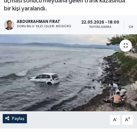
uçması sonucu meydana gelen trafik kazasında
bir kişi yaralandı.
ABDURRAHMAN FIRAT
22.05.2026 - 18:00
SORUMLU YAZI İŞLERI MÜDÜRÜ
YAYINLANMA
OKU
Paylaş
-
+
A
A