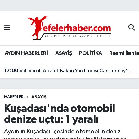
Nöbetçi Eczaneler
Hava Durumu
AYDIN HABERLERİ
ASAYİŞ
POLİTİKA
Resmi İlanla
Aydin Namaz Vakitleri
17:00
Trafik Durumu
Vali Varol, Adalet Bakan Yardımcısı Can Tuncay'ı ağırladı
Süper Lig Puan Durumu ve Fikstür
HABERLER
ASAYİŞ
Tüm Manşetler
Kuşadası'nda otomobil
denize uçtu: 1 yaralı
Son Dakika Haberleri
Aydın'ın Kuşadası ilçesinde otomobilin deniz
Haber Arşivi