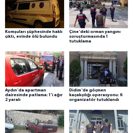
Komşuları şüphesinde haklı
Çine'deki orman yangını
çıktı, evinde ölü bulundu
soruşturmasında 1
tutuklama
Aydın'da apartman
Didim'de göçmen
dairesinde patlama: 1'i ağır
kaçakçılığı operasyonu: 6
2 yaralı
organizatör tutuklandı