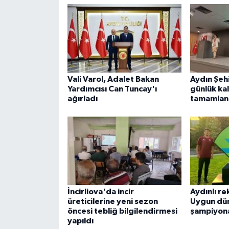
Vali Varol, Adalet Bakan
Aydın Şehi
Yardımcısı Can Tuncay'ı
günlük kal
ağırladı
tamamlan
İncirliova'da incir
Aydınlı r
üreticilerine yeni sezon
Uygun dü
öncesi tebliğ bilgilendirmesi
şampiyona
yapıldı