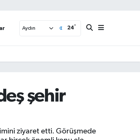
°
24
ar
Aydın
deş şehir
imini ziyaret etti. Görüşmede