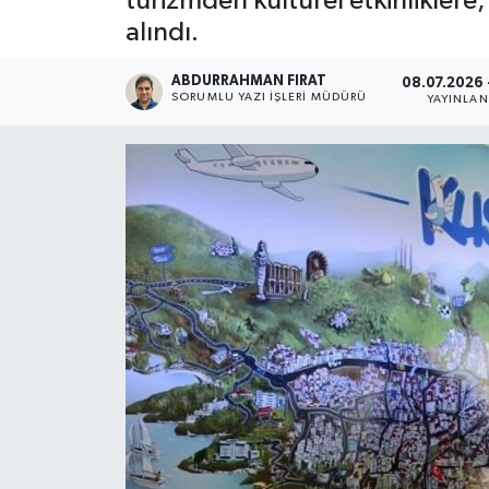
turizmden kültürel etkinliklere, 
alındı.
ABDURRAHMAN FIRAT
08.07.2026 
SORUMLU YAZI İŞLERI MÜDÜRÜ
YAYINLA