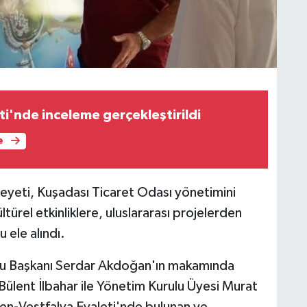
ti'nde inceleme gerçekleştirildi
e
eyeti, Kuşadası Ticaret Odası yönetimini
ürel etkinliklere, uluslararası projelerden
u ele alındı.
lu Başkanı Serdar Akdoğan'ın makamında
Bülent İlbahar ile Yönetim Kurulu Üyesi Murat
en-Vestfalya Eyaleti'nde bulunan ve