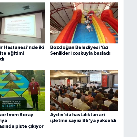
r Hastanesi'nde iki
Bozdoğan Belediyesi Yaz
ite eğitimi
Şenlikleri coşkuyla başladı
dı
ekortmen Koray
Aydın'da hastalıktan ari
nya
işletme sayısı 86'ya yükseldi
sında piste çıkıyor