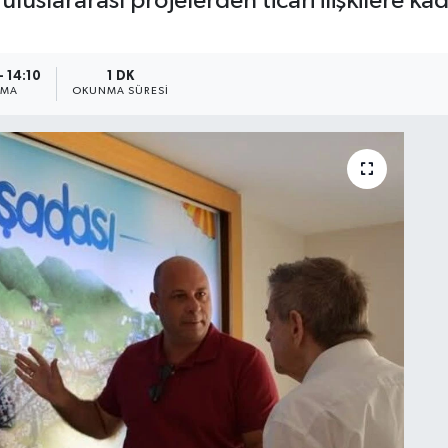
uluslararası projelerden ticari ilişkilere k
- 14:10
1 DK
NMA
OKUNMA SÜRESI