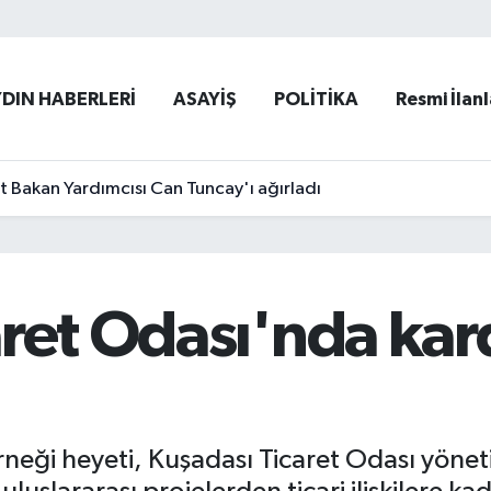
YDIN HABERLERİ
ASAYİŞ
POLİTİKA
Resmi İlanl
et Bakan Yardımcısı Can Tuncay'ı ağırladı
ret Odası'nda kar
neği heyeti, Kuşadası Ticaret Odası yönet