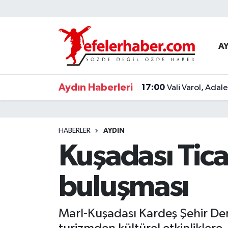
Nöbetçi Eczaneler
A
Hava Durumu
Aydın Haberleri
17:00
Vali Varol, Adal
Aydin Namaz Vakitleri
Trafik Durumu
HABERLER
AYDIN
Süper Lig Puan Durumu ve Fikstür
Kuşadası Tica
Tüm Manşetler
buluşması
Son Dakika Haberleri
Marl-Kuşadası Kardeş Şehir Der
Haber Arşivi