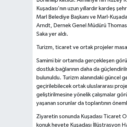
Kuşadası'nın uzun yıllardır kardeş şeh
Marl Belediye Başkanı ve Marl-Kuşada
Arndt, Dernek Genel Müdürü Thomas 
Saka yer aldı.
Turizm, ticaret ve ortak projeler masay
Samimi bir ortamda gerçekleşen görüş
dostluk bağlarının daha da güçlendir
bulunuldu. Turizm alanındaki güncel gel
geçirilebilecek ortak uluslararası projeler
geliştirilmesine yönelik çalışmalar g
yaşanan sorunlar da toplantının öneml
Ziyaretin sonunda Kuşadası Ticaret 
konuk heyete Kuşadası İllüstrasyon Har