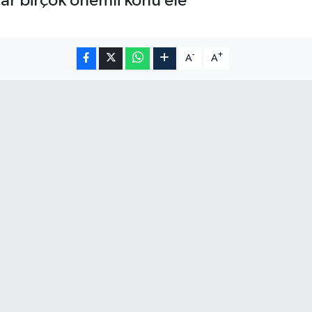
adar birçok önemli konu ele
-
+
A
A