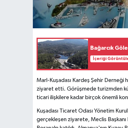
Bağarcık Göle
İçeriği Görüntül
Marl-Kuşadası Kardeş Şehir Derneği h
ziyaret etti. Görüşmede turizmden kült
ticari ilişkilere kadar birçok önemli kon
Kuşadası Ticaret Odası Yönetim Kuru
gerçekleşen ziyarete, Meclis Başkanı 
Boranalp katıldı. Almanya'nın Kuzey R