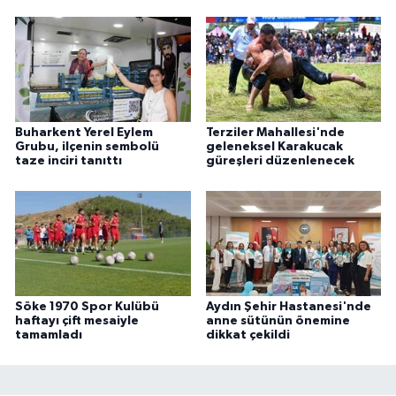
Buharkent Yerel Eylem
Terziler Mahallesi'nde
Grubu, ilçenin sembolü
geleneksel Karakucak
taze inciri tanıttı
güreşleri düzenlenecek
Söke 1970 Spor Kulübü
Aydın Şehir Hastanesi'nde
haftayı çift mesaiyle
anne sütünün önemine
tamamladı
dikkat çekildi