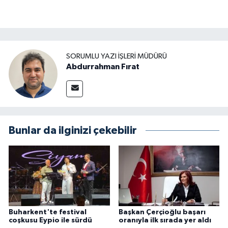
SORUMLU YAZI İŞLERI MÜDÜRÜ
Abdurrahman Fırat
Bunlar da ilginizi çekebilir
Buharkent'te festival
Başkan Çerçioğlu başarı
coşkusu Eypio ile sürdü
oranıyla ilk sırada yer aldı