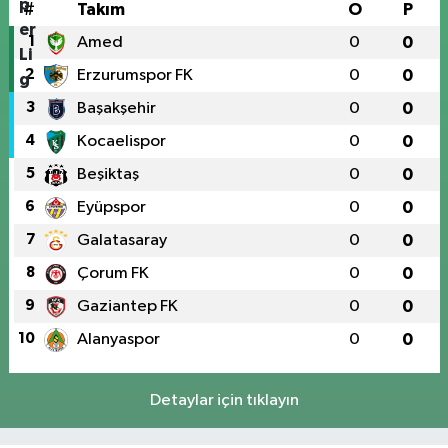
#
Takım
O
P
1
Amed
0
0
2
Erzurumspor FK
0
0
3
Başakşehir
0
0
4
Kocaelispor
0
0
5
Beşiktaş
0
0
6
Eyüpspor
0
0
7
Galatasaray
0
0
8
Çorum FK
0
0
9
Gaziantep FK
0
0
10
Alanyaspor
0
0
Detaylar için tıklayın