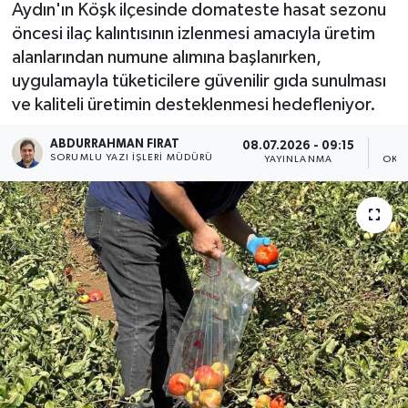
Aydın'ın Köşk ilçesinde domateste hasat sezonu
öncesi ilaç kalıntısının izlenmesi amacıyla üretim
alanlarından numune alımına başlanırken,
uygulamayla tüketicilere güvenilir gıda sunulması
ve kaliteli üretimin desteklenmesi hedefleniyor.
ABDURRAHMAN FIRAT
08.07.2026 - 09:15
SORUMLU YAZI İŞLERI MÜDÜRÜ
YAYINLANMA
OKU