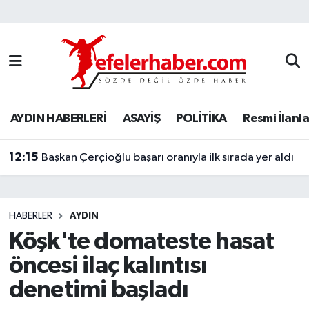
Nöbetçi Eczaneler
Hava Durumu
AYDIN HABERLERİ
ASAYİŞ
POLİTİKA
Resmi İlanla
Aydin Namaz Vakitleri
12:15
Trafik Durumu
Başkan Çerçioğlu başarı oranıyla ilk sırada yer aldı
Süper Lig Puan Durumu ve Fikstür
HABERLER
AYDIN
Tüm Manşetler
Köşk'te domateste hasat
öncesi ilaç kalıntısı
Son Dakika Haberleri
denetimi başladı
Haber Arşivi