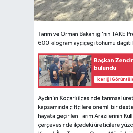
Tarım ve Orman Bakanlığı'nın TAKE Pro
600 kilogram ayçiçeği tohumu dağıtıl
Başkan Zencir
bulundu
İçeriği Görüntül
Aydın'ın Koçarlı ilçesinde tarımsal ür
kapsamında çiftçilere önemli bir deste
hayata geçirilen Tarım Arazilerinin Kull
çerçevesinde ilçedeki üreticilere yüzd