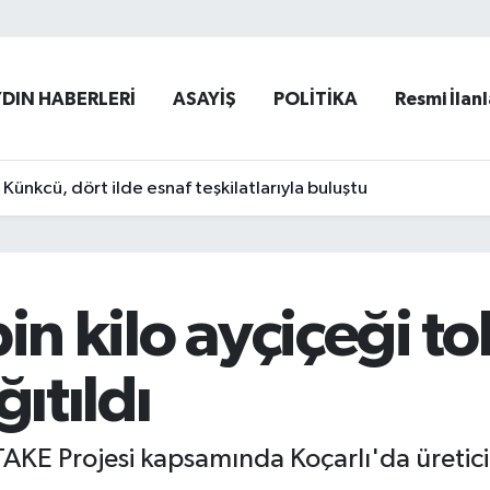
YDIN HABERLERİ
ASAYİŞ
POLİTİKA
Resmi İlanl
ünkcü, dört ilde esnaf teşkilatlarıyla buluştu
bin kilo ayçiçeği 
ğıtıldı
AKE Projesi kapsamında Koçarlı'da üretici