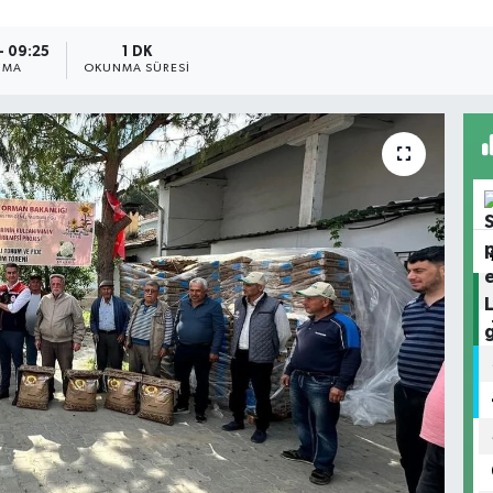
- 09:25
1 DK
NMA
OKUNMA SÜRESI