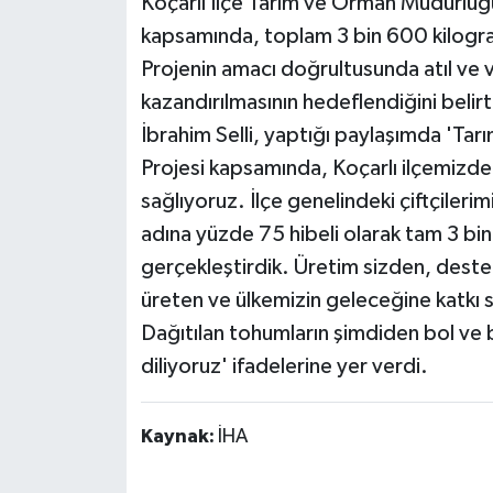
Koçarlı İlçe Tarım ve Orman Müdürlüğ
kapsamında, toplam 3 bin 600 kilogram 
Projenin amacı doğrultusunda atıl ve v
kazandırılmasının hedeflendiğini beli
İbrahim Selli, yaptığı paylaşımda 'Ta
Projesi kapsamında, Koçarlı ilçemizdek
sağlıyoruz. İlçe genelindeki çiftçiler
adına yüzde 75 hibeli olarak tam 3 bi
gerçekleştirdik. Üretim sizden, deste
üreten ve ülkemizin geleceğine katkı s
Dağıtılan tohumların şimdiden bol ve 
diliyoruz' ifadelerine yer verdi.
Kaynak:
İHA