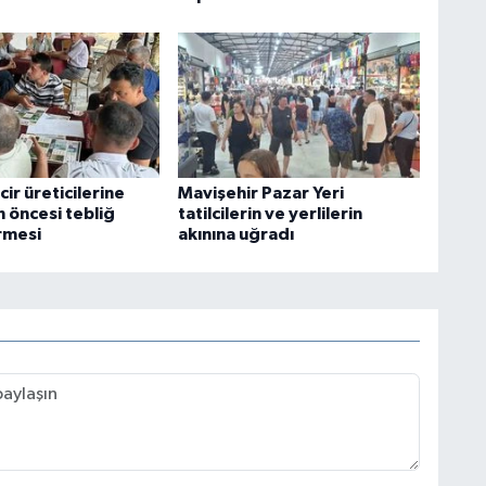
cir üreticilerine
Mavişehir Pazar Yeri
 öncesi tebliğ
tatilcilerin ve yerlilerin
rmesi
akınına uğradı