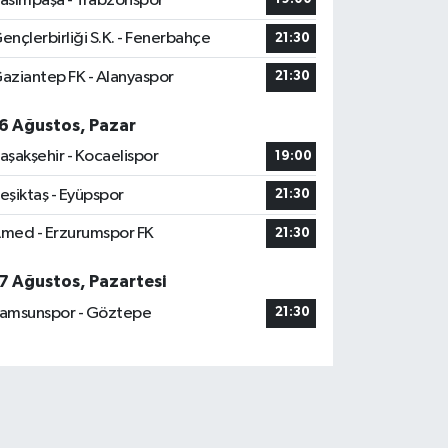
asımpaşa - Trabzonspor
ençlerbirliği S.K. - Fenerbahçe
21:30
aziantep FK - Alanyaspor
21:30
6 Ağustos, Pazar
aşakşehir - Kocaelispor
19:00
eşiktaş - Eyüpspor
21:30
med - Erzurumspor FK
21:30
7 Ağustos, Pazartesi
amsunspor - Göztepe
21:30