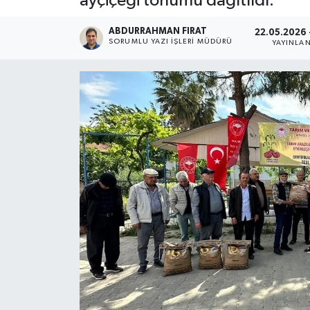
ayçiçeği tohumu dağıtıldı.
ABDURRAHMAN FIRAT
22.05.2026 
SORUMLU YAZI İŞLERI MÜDÜRÜ
YAYINLA