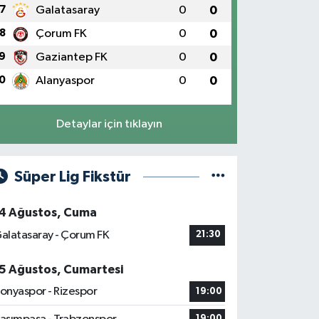
7
Galatasaray
0
0
8
Çorum FK
0
0
9
Gaziantep FK
0
0
0
Alanyaspor
0
0
Detaylar için tıklayın
Süper Lig Fikstür
4 Ağustos, Cuma
alatasaray - Çorum FK
21:30
5 Ağustos, Cumartesi
onyaspor - Rizespor
19:00
19:00