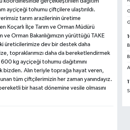
K
ü koordinesinde gerçekleştirilen dağıtım
ayçiçeği tohumu çiftçilere ulaştırıldı.
G
erimsiz tarım arazilerinin üretime
G
rten Koçarlı İlçe Tarım ve Orman Müdürü
rım ve Orman Bakanlığımızın yürüttüğü TAKE
1
i üreticilerimize dev bir destek daha
B
imize, topraklarımızı daha da bereketlendirmek
B
n 600 kg ayçiçeği tohumu dağıtımını
A
k bizden. Alın teriyle toprağa hayat veren,
unan tüm çiftçilerimizin her zaman yanındayız.
1
bereketli bir hasat dönemine vesile olmasını
S