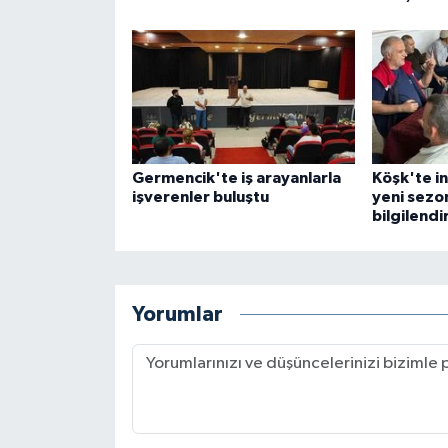
Germencik'te iş arayanlarla
Köşk'te in
işverenler buluştu
yeni sezon
bilgilendi
Yorumlar