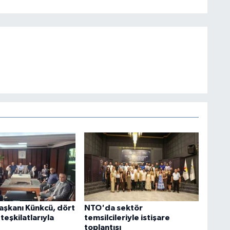
şkanı Künkcü, dört
NTO'da sektör
 teşkilatlarıyla
temsilcileriyle istişare
toplantısı