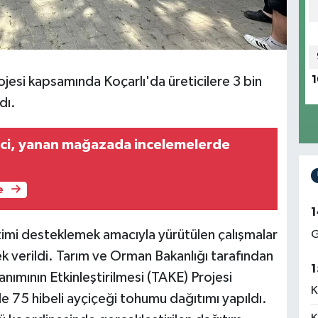
jesi kapsamında Koçarlı'da üreticilere 3 bin
1
dı.
ci, yanan mağazada incelemelerde
e
1
etimi desteklemek amacıyla yürütülen çalışmalar
G
k verildi. Tarım ve Orman Bakanlığı tarafından
1
anımının Etkinleştirilmesi (TAKE) Projesi
K
e 75 hibeli ayçiçeği tohumu dağıtımı yapıldı.