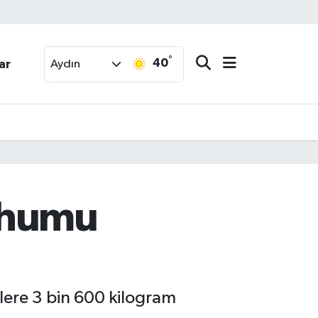
°
40
ar
Aydın
tohumu
lere 3 bin 600 kilogram