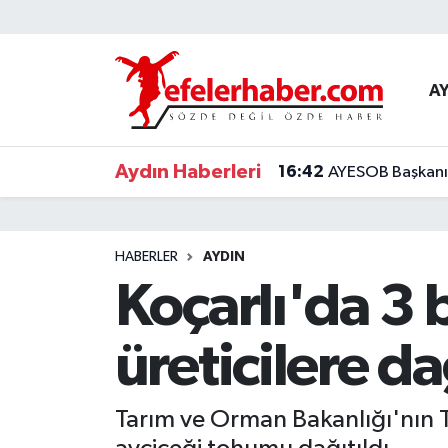
Nöbetçi Eczaneler
A
Hava Durumu
Aydın Haberleri
16:42
AYESOB Başkanı K
Aydin Namaz Vakitleri
Trafik Durumu
HABERLER
AYDIN
Süper Lig Puan Durumu ve Fikstür
Koçarlı'da 3 
Tüm Manşetler
üreticilere da
Son Dakika Haberleri
Tarım ve Orman Bakanlığı'nın T
Haber Arşivi