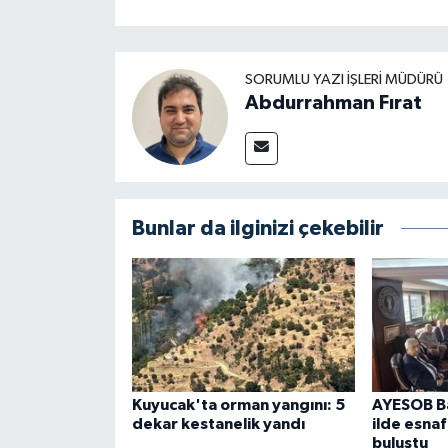
SORUMLU YAZI İŞLERI MÜDÜRÜ
Abdurrahman Fırat
Bunlar da ilginizi çekebilir
Kuyucak'ta orman yangını: 5
AYESOB Ba
dekar kestanelik yandı
ilde esnaf
buluştu