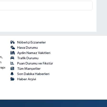
Nöbetçi Eczaneler
Hava Durumu
Aydin Namaz Vakitleri
n,
Trafik Durumu
n
Puan Durumu ve Fikstür
yapı
Tüm Manşetler
Son Dakika Haberleri
Haber Arşivi