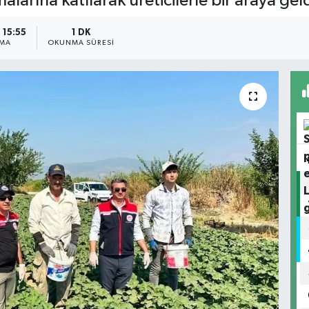
larına katılarak üreticilerle bir araya geld
 15:55
1 DK
NMA
OKUNMA SÜRESI