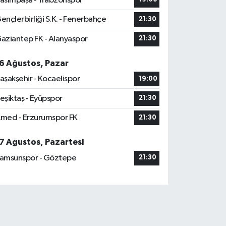
asımpaşa - Trabzonspor
ençlerbirliği S.K. - Fenerbahçe
21:30
aziantep FK - Alanyaspor
21:30
6 Ağustos, Pazar
aşakşehir - Kocaelispor
19:00
eşiktaş - Eyüpspor
21:30
med - Erzurumspor FK
21:30
7 Ağustos, Pazartesi
amsunspor - Göztepe
21:30