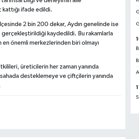
 tarımsal bilgi ve deneyimin aile
K
kattığı ifade edildi.
G
 ilçesinde 2 bin 200 dekar, Aydın genelinde ise
G
gerçekleştirildiği kaydedildi. Bu rakamlarla
1
n en önemli merkezlerinden biri olmayı
B
B
ilileri, üreticilerin her zaman yanında
A
mi sahada desteklemeye ve çiftçilerin yanında
.
1
S