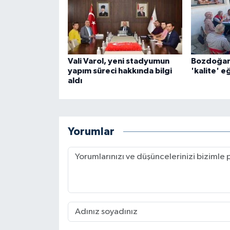
Vali Varol, yeni stadyumun
Bozdoğanlı
yapım süreci hakkında bilgi
'kalite' e
aldı
Yorumlar