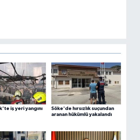
te iş yeri yangını
Söke'de hırsızlık suçundan
aranan hükümlü yakalandı