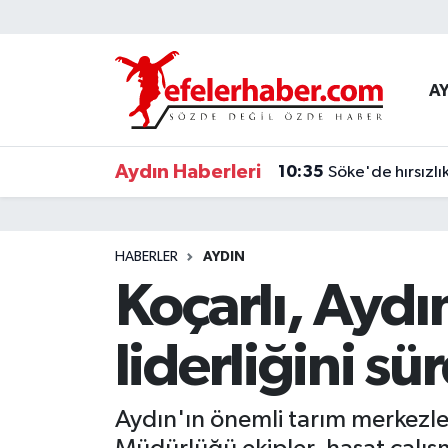
Nöbetçi Eczaneler
A
Hava Durumu
Aydın Haberleri
10:35
Söke'de hırsızl
Aydin Namaz Vakitleri
Trafik Durumu
HABERLER
AYDIN
Süper Lig Puan Durumu ve Fikstür
Koçarlı, Ayd
Tüm Manşetler
liderliğini s
Son Dakika Haberleri
Aydın'ın önemli tarım merkezle
Haber Arşivi