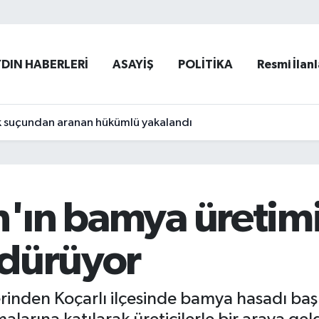
YDIN HABERLERİ
ASAYİŞ
POLİTİKA
Resmi İlanl
ık suçundan aranan hükümlü yakalandı
ın'ın bamya üretim
ürdürüyor
rinden Koçarlı ilçesinde bamya hasadı baş