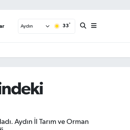
°
33
ar
Aydın
indeki
ladı. Aydın İl Tarım ve Orman