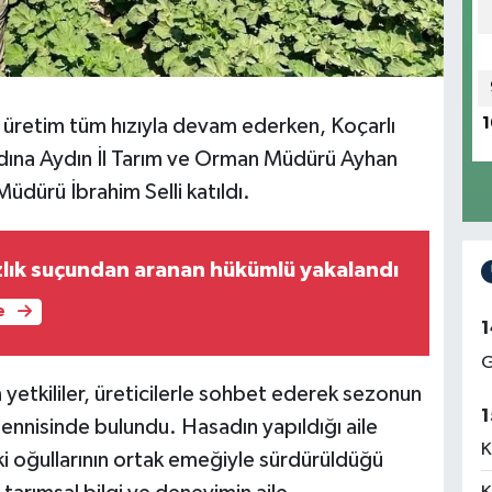
l üretim tüm hızıyla devam ederken, Koçarlı
1
adına Aydın İl Tarım ve Orman Müdürü Ayhan
üdürü İbrahim Selli katıldı.
zlık suçundan aranan hükümlü yakalandı
e
1
G
yetkililer, üreticilerle sohbet ederek sezonun
1
ennisinde bulundu. Hasadın yapıldığı aile
K
ki oğullarının ortak emeğiyle sürdürüldüğü