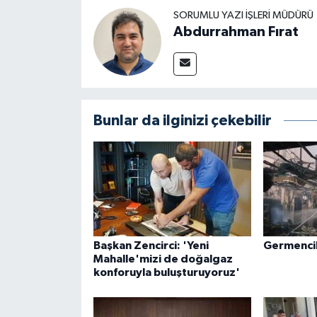
SORUMLU YAZI İŞLERI MÜDÜRÜ
Abdurrahman Fırat
Bunlar da ilginizi çekebilir
Başkan Zencirci: 'Yeni
Germencik'
Mahalle'mizi de doğalgaz
konforuyla buluşturuyoruz'