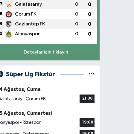
7
Galatasaray
0
0
8
Çorum FK
0
0
9
Gaziantep FK
0
0
0
Alanyaspor
0
0
Detaylar için tıklayın
Süper Lig Fikstür
4 Ağustos, Cuma
alatasaray - Çorum FK
21:30
5 Ağustos, Cumartesi
onyaspor - Rizespor
19:00
19:00