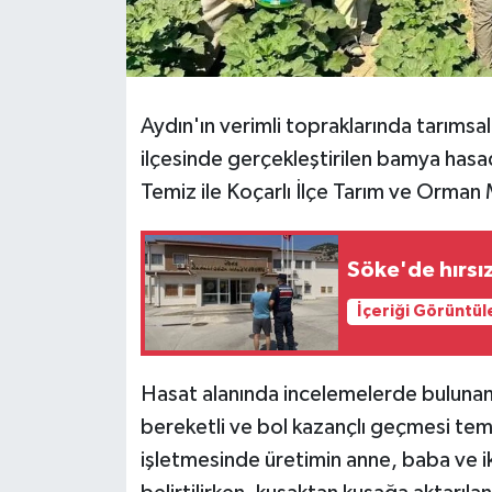
Aydın'ın verimli topraklarında tarımsa
ilçesinde gerçekleştirilen bamya has
Temiz ile Koçarlı İlçe Tarım ve Orman M
Söke'de hırsı
İçeriği Görüntül
Hasat alanında incelemelerde bulunan 
bereketli ve bol kazançlı geçmesi tem
işletmesinde üretimin anne, baba ve i