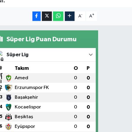
i.
-
+
A
A
Süper Lig Puan Durumu
Süper Lig
#
Takım
O
P
1
Amed
0
0
2
Erzurumspor FK
0
0
3
Başakşehir
0
0
4
Kocaelispor
0
0
5
Beşiktaş
0
0
6
Eyüpspor
0
0