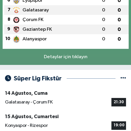
6
Eyüpspor
0
0
7
Galatasaray
0
0
8
Çorum FK
0
0
9
Gaziantep FK
0
0
10
Alanyaspor
0
0
Detaylar için tıklayın
Süper Lig Fikstür
14 Ağustos, Cuma
Galatasaray - Çorum FK
21:30
15 Ağustos, Cumartesi
Konyaspor - Rizespor
19:00