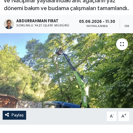
ve Nacıpınar yaylalarındaki anıt ağaçların yaz
dönemi bakım ve budama çalışmaları tamamlandı.
ABDURRAHMAN FIRAT
05.06.2026 - 11:30
SORUMLU YAZI İŞLERI MÜDÜRÜ
YAYINLANMA
OKU
Paylaş
-
+
A
A