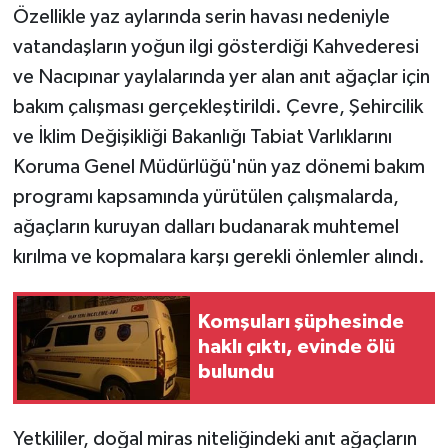
Özellikle yaz aylarında serin havası nedeniyle
vatandaşların yoğun ilgi gösterdiği Kahvederesi
ve Nacıpınar yaylalarında yer alan anıt ağaçlar için
bakım çalışması gerçekleştirildi. Çevre, Şehircilik
ve İklim Değişikliği Bakanlığı Tabiat Varlıklarını
Koruma Genel Müdürlüğü'nün yaz dönemi bakım
programı kapsamında yürütülen çalışmalarda,
ağaçların kuruyan dalları budanarak muhtemel
kırılma ve kopmalara karşı gerekli önlemler alındı.
Komşuları şüphesinde
haklı çıktı, evinde ölü
bulundu
Yetkililer, doğal miras niteliğindeki anıt ağaçların