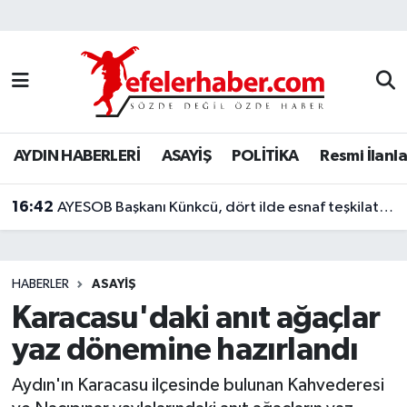
Nöbetçi Eczaneler
Hava Durumu
AYDIN HABERLERİ
ASAYİŞ
POLİTİKA
Resmi İlanla
Aydin Namaz Vakitleri
16:42
Trafik Durumu
AYESOB Başkanı Künkcü, dört ilde esnaf teşkilatlarıyla buluştu
Süper Lig Puan Durumu ve Fikstür
HABERLER
ASAYİŞ
Tüm Manşetler
Karacasu'daki anıt ağaçlar
yaz dönemine hazırlandı
Son Dakika Haberleri
Aydın'ın Karacasu ilçesinde bulunan Kahvederesi
Haber Arşivi