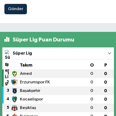
Gönder
Süper Lig Puan Durumu
Süper Lig
#
Takım
O
P
1
Amed
0
0
2
Erzurumspor FK
0
0
3
Başakşehir
0
0
4
Kocaelispor
0
0
5
Beşiktaş
0
0