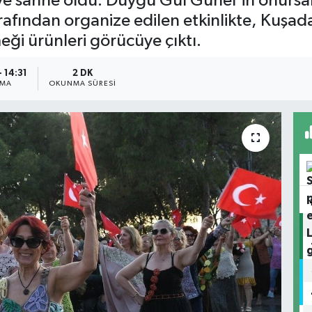
e sahne oldu. Duygu Gül Günel'in onursal
afından organize edilen etkinlikte, Kuşad
eği ürünleri görücüye çıktı.
 14:31
2 DK
NMA
OKUNMA SÜRESI