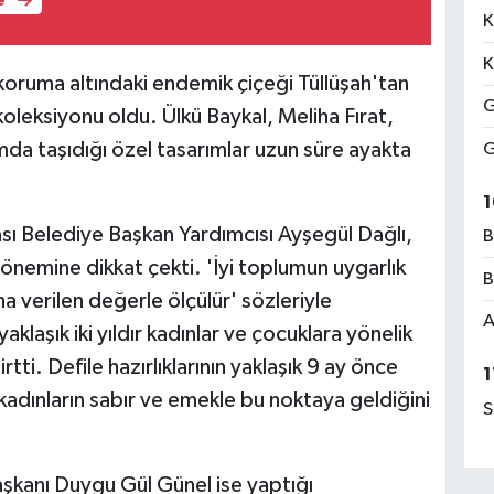
e
K
K
koruma altındaki endemik çiçeği Tüllüşah'tan
G
 koleksiyonu oldu. Ülkü Baykal, Meliha Fırat,
a taşıdığı özel tasarımlar uzun süre ayakta
G
1
 Belediye Başkan Yardımcısı Ayşegül Dağlı,
B
önemine dikkat çekti. 'İyi toplumun uygarlık
B
a verilen değerle ölçülür' sözleriyle
A
laşık iki yıldır kadınlar ve çocuklara yönelik
irtti. Defile hazırlıklarının yaklaşık 9 ay önce
1
kadınların sabır ve emekle bu noktaya geldiğini
S
kanı Duygu Gül Günel ise yaptığı