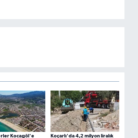
rler Kocagöl'e
Koçarlı'da 4,2 milyon liralık