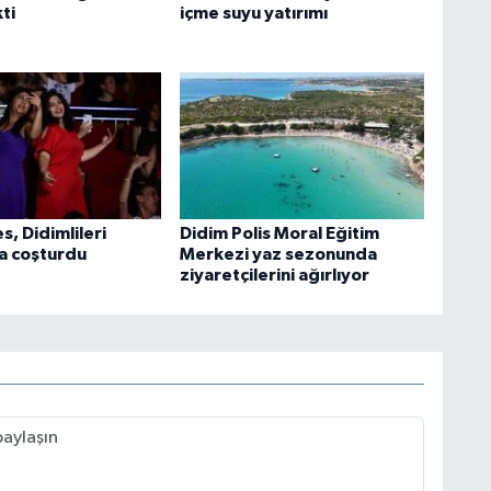
ti
içme suyu yatırımı
s, Didimlileri
Didim Polis Moral Eğitim
la coşturdu
Merkezi yaz sezonunda
ziyaretçilerini ağırlıyor