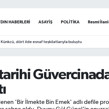
YDIN HABERLERİ
ASAYİŞ
POLİTİKA
Resmi İlanl
ünkcü, dört ilde esnaf teşkilatlarıyla buluştu
tarihi Güvercinada
ı
nen 'Bir İlmekte Bin Emek' adlı defile pr