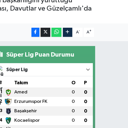
 başkanlığını yürüttüğü
ası, Davutlar ve Güzelçamlı'da
-
+
A
A
Süper Lig Puan Durumu
Süper Lig
#
Takım
O
P
1
Amed
0
0
2
Erzurumspor FK
0
0
3
Başakşehir
0
0
4
Kocaelispor
0
0