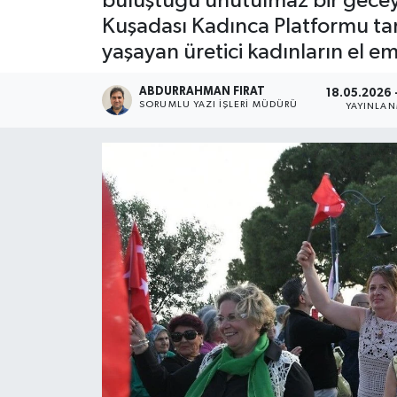
buluştuğu unutulmaz bir gecey
Kuşadası Kadınca Platformu tar
yaşayan üretici kadınların el em
ABDURRAHMAN FIRAT
18.05.2026 -
SORUMLU YAZI İŞLERI MÜDÜRÜ
YAYINLA