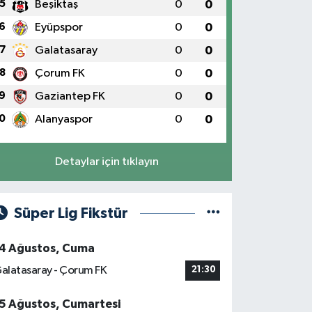
5
Beşiktaş
0
0
6
Eyüpspor
0
0
7
Galatasaray
0
0
8
Çorum FK
0
0
9
Gaziantep FK
0
0
0
Alanyaspor
0
0
Detaylar için tıklayın
Süper Lig Fikstür
4 Ağustos, Cuma
alatasaray - Çorum FK
21:30
5 Ağustos, Cumartesi