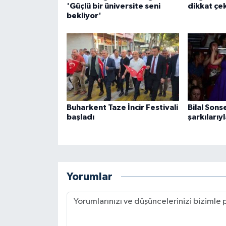
'Güçlü bir üniversite seni
dikkat çek
bekliyor'
Buharkent Taze İncir Festivali
Bilal Sonse
başladı
şarkılarıy
Yorumlar