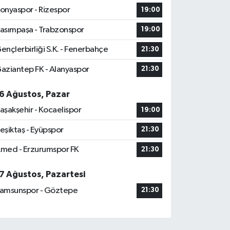
onyaspor - Rizespor
19:00
asımpaşa - Trabzonspor
19:00
ençlerbirliği S.K. - Fenerbahçe
21:30
aziantep FK - Alanyaspor
21:30
6 Ağustos, Pazar
aşakşehir - Kocaelispor
19:00
eşiktaş - Eyüpspor
21:30
med - Erzurumspor FK
21:30
7 Ağustos, Pazartesi
amsunspor - Göztepe
21:30