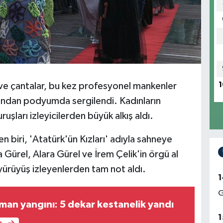
 ve çantalar, bu kez profesyonel mankenler
1
rafından podyumda sergilendi. Kadınların
şları izleyicilerden büyük alkış aldı.
n biri, 'Atatürk'ün Kızları' adıyla sahneye
 Gürel, Alara Gürel ve İrem Çelik'in örgü al
 yürüyüş izleyenlerden tam not aldı.
1
G
man yangını: 5 dekar kestanelik yandı
1