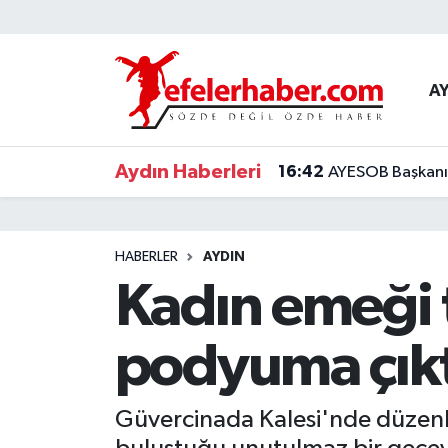
Nöbetçi Eczaneler
A
Hava Durumu
Aydın Haberleri
16:42
AYESOB Başkanı K
Aydin Namaz Vakitleri
Trafik Durumu
HABERLER
AYDIN
Süper Lig Puan Durumu ve Fikstür
Kadın emeği 
Tüm Manşetler
podyuma çıkt
Son Dakika Haberleri
Güvercinada Kalesi'nde düzenle
Haber Arşivi