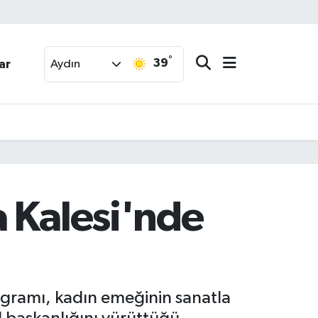
°
39
ar
Aydın
 Kalesi'nde
ogramı, kadın emeğinin sanatla