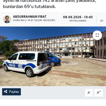
ayının ilk haftasında 142 aranan şahıs yakalandı,
bunlardan 69'u tutuklandı.
ABDURRAHMAN FIRAT
08.06.2026 - 10:45
SORUMLU YAZI İŞLERI MÜDÜRÜ
YAYINLANMA
OKU
Paylaş
-
+
A
A