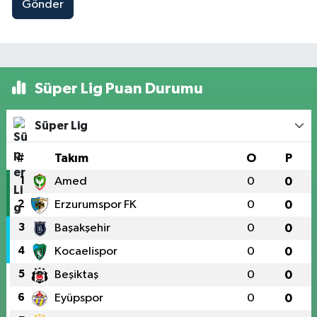
Gönder
Süper Lig Puan Durumu
Süper Lig
#
Takım
O
P
1
Amed
0
0
2
Erzurumspor FK
0
0
3
Başakşehir
0
0
4
Kocaelispor
0
0
5
Beşiktaş
0
0
6
Eyüpspor
0
0