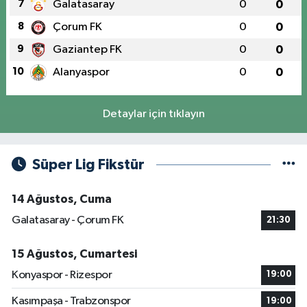
7
Galatasaray
0
0
8
Çorum FK
0
0
9
Gaziantep FK
0
0
10
Alanyaspor
0
0
Detaylar için tıklayın
Süper Lig Fikstür
14 Ağustos, Cuma
Galatasaray - Çorum FK
21:30
15 Ağustos, Cumartesi
Konyaspor - Rizespor
19:00
Kasımpaşa - Trabzonspor
19:00