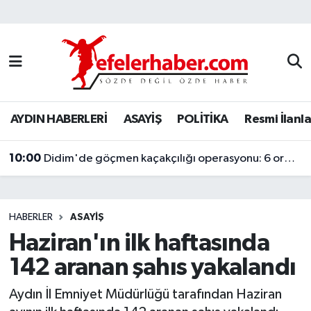
Nöbetçi Eczaneler
Hava Durumu
AYDIN HABERLERİ
ASAYİŞ
POLİTİKA
Resmi İlanla
Aydin Namaz Vakitleri
10:00
Trafik Durumu
Didim'de göçmen kaçakçılığı operasyonu: 6 organizatör tutuklandı
Süper Lig Puan Durumu ve Fikstür
HABERLER
ASAYİŞ
Tüm Manşetler
Haziran'ın ilk haftasında
142 aranan şahıs yakalandı
Son Dakika Haberleri
Aydın İl Emniyet Müdürlüğü tarafından Haziran
Haber Arşivi