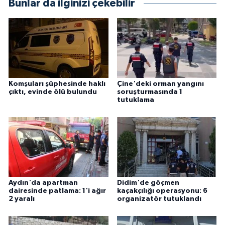
Bunlar da ilginizi çekebilir
Komşuları şüphesinde haklı
Çine'deki orman yangını
çıktı, evinde ölü bulundu
soruşturmasında 1
tutuklama
Aydın'da apartman
Didim'de göçmen
dairesinde patlama: 1'i ağır
kaçakçılığı operasyonu: 6
2 yaralı
organizatör tutuklandı