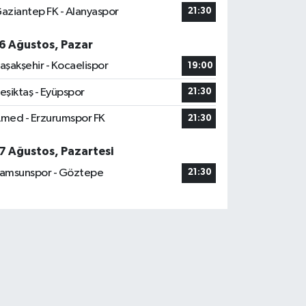
aziantep FK - Alanyaspor
21:30
6 Ağustos, Pazar
aşakşehir - Kocaelispor
19:00
eşiktaş - Eyüpspor
21:30
med - Erzurumspor FK
21:30
7 Ağustos, Pazartesi
amsunspor - Göztepe
21:30