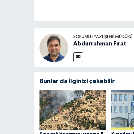
SORUMLU YAZI İŞLERI MÜDÜRÜ
Abdurrahman Fırat
Bunlar da ilginizi çekebilir
Kuyucak'ta orman yangını: 5
Kuşadası 