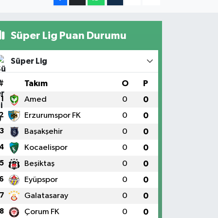
Süper Lig Puan Durumu
Süper Lig
#
Takım
O
P
1
Amed
0
0
2
Erzurumspor FK
0
0
3
Başakşehir
0
0
4
Kocaelispor
0
0
5
Beşiktaş
0
0
6
Eyüpspor
0
0
7
Galatasaray
0
0
8
Çorum FK
0
0