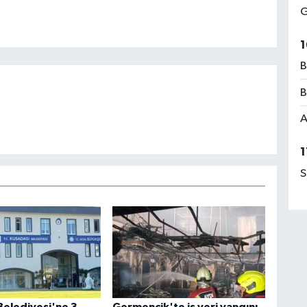
G
1
B
B
A
1
S
Belediyesi'ne 3.
Germencik'te iş yeri yangını