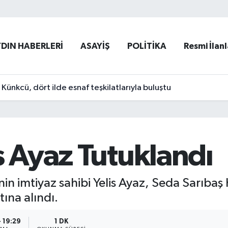
YDIN HABERLERİ
ASAYİŞ
POLİTİKA
Resmi İlanl
ünkcü, dört ilde esnaf teşkilatlarıyla buluştu
s Ayaz Tutuklandı
inin imtiyaz sahibi Yelis Ayaz, Seda Sarı
tına alındı.
- 19:29
1 DK