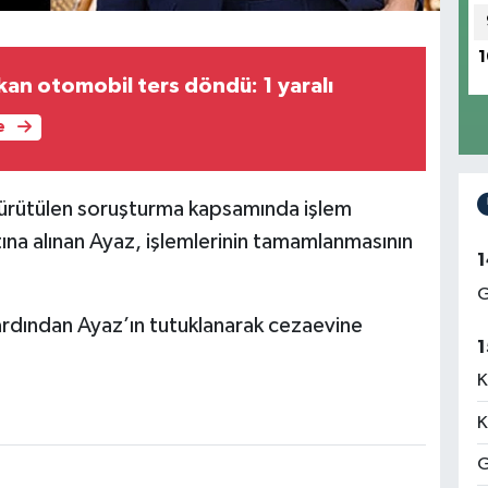
1
kan otomobil ters döndü: 1 yaralı
e
 yürütülen soruşturma kapsamında işlem
tına alınan Ayaz, işlemlerinin tamamlanmasının
1
G
ardından Ayaz’ın tutuklanarak cezaevine
1
K
K
G