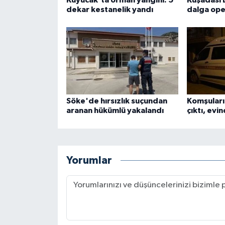
dekar kestanelik yandı
dalga ope
Söke'de hırsızlık suçundan
Komşuları
aranan hükümlü yakalandı
çıktı, evi
Yorumlar