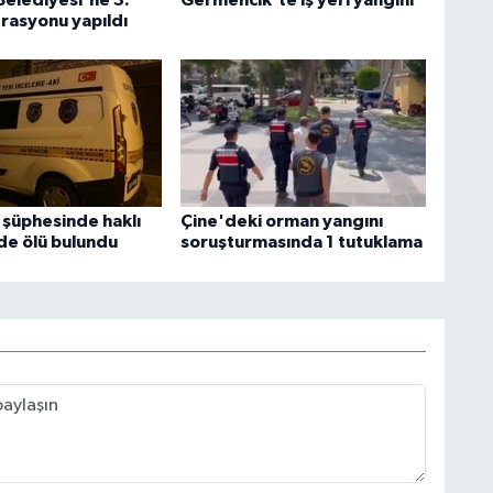
rasyonu yapıldı
 şüphesinde haklı
Çine'deki orman yangını
nde ölü bulundu
soruşturmasında 1 tutuklama