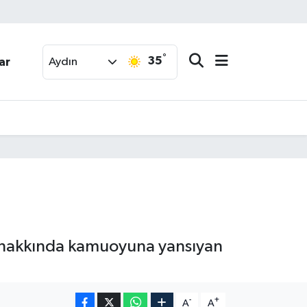
°
35
ar
Aydın
baş hakkında kamuoyuna yansıyan
-
+
A
A