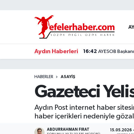
Nöbetçi Eczaneler
A
Hava Durumu
Aydın Haberleri
16:42
AYESOB Başkanı K
Aydin Namaz Vakitleri
Trafik Durumu
HABERLER
ASAYİŞ
Süper Lig Puan Durumu ve Fikstür
Gazeteci Yeli
Tüm Manşetler
Aydın Post internet haber sites
Son Dakika Haberleri
haber içerikleri nedeniyle gözal
Haber Arşivi
ABDURRAHMAN FIRAT
15.05.2026 
SORUMLU YAZI İŞLERI MÜDÜRÜ