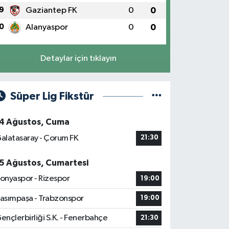
9
Gaziantep FK
0
0
0
Alanyaspor
0
0
Detaylar için tıklayın
Süper Lig Fikstür
4 Ağustos, Cuma
alatasaray - Çorum FK
21:30
5 Ağustos, Cumartesi
onyaspor - Rizespor
19:00
asımpaşa - Trabzonspor
19:00
ençlerbirliği S.K. - Fenerbahçe
21:30