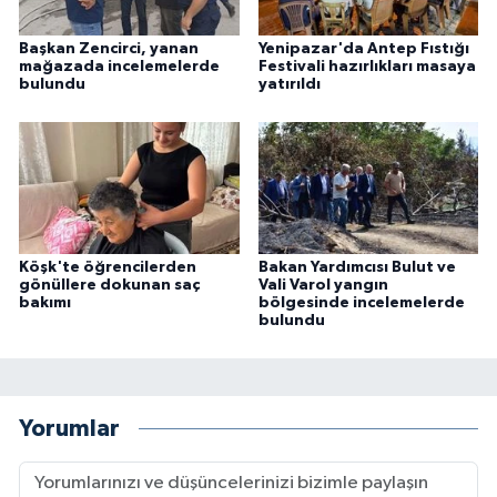
Başkan Zencirci, yanan
Yenipazar'da Antep Fıstığı
mağazada incelemelerde
Festivali hazırlıkları masaya
bulundu
yatırıldı
Köşk'te öğrencilerden
Bakan Yardımcısı Bulut ve
gönüllere dokunan saç
Vali Varol yangın
bakımı
bölgesinde incelemelerde
bulundu
Yorumlar