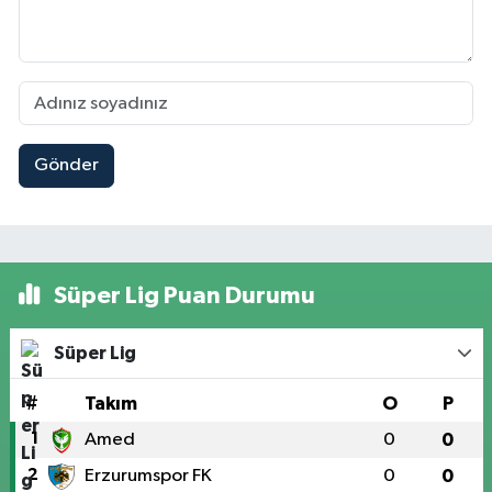
Gönder
Süper Lig Puan Durumu
Süper Lig
#
Takım
O
P
1
Amed
0
0
2
Erzurumspor FK
0
0