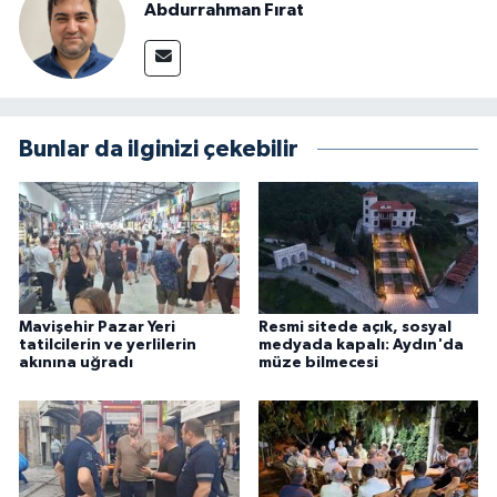
Abdurrahman Fırat
Bunlar da ilginizi çekebilir
Mavişehir Pazar Yeri
Resmi sitede açık, sosyal
tatilcilerin ve yerlilerin
medyada kapalı: Aydın'da
akınına uğradı
müze bilmecesi