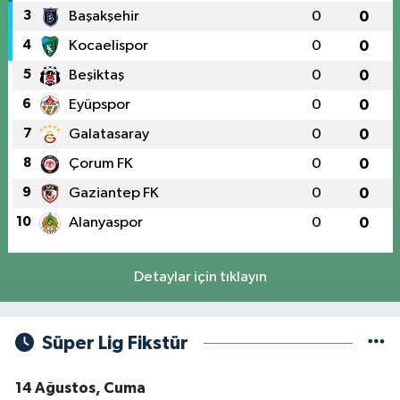
3
Başakşehir
0
0
4
Kocaelispor
0
0
5
Beşiktaş
0
0
6
Eyüpspor
0
0
7
Galatasaray
0
0
8
Çorum FK
0
0
9
Gaziantep FK
0
0
10
Alanyaspor
0
0
Detaylar için tıklayın
Süper Lig Fikstür
14 Ağustos, Cuma