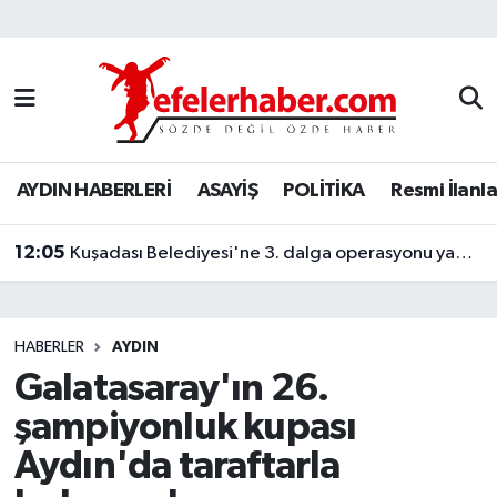
Nöbetçi Eczaneler
Hava Durumu
AYDIN HABERLERİ
ASAYİŞ
POLİTİKA
Resmi İlanla
Aydin Namaz Vakitleri
12:05
Trafik Durumu
Kuşadası Belediyesi'ne 3. dalga operasyonu yapıldı
Süper Lig Puan Durumu ve Fikstür
HABERLER
AYDIN
Tüm Manşetler
Galatasaray'ın 26.
şampiyonluk kupası
Son Dakika Haberleri
Aydın'da taraftarla
Haber Arşivi