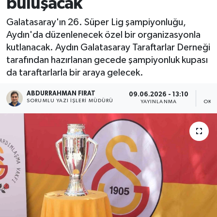
buluşacak
Galatasaray'ın 26. Süper Lig şampiyonluğu,
Aydın'da düzenlenecek özel bir organizasyonla
kutlanacak. Aydın Galatasaray Taraftarlar Derneği
tarafından hazırlanan gecede şampiyonluk kupası
da taraftarlarla bir araya gelecek.
ABDURRAHMAN FIRAT
09.06.2026 - 13:10
SORUMLU YAZI İŞLERI MÜDÜRÜ
YAYINLANMA
OKU