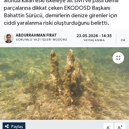
altında kalan eski iskeleye ait sivri ve paslı demir
parçalarına dikkat çeken EKODOSD Başkanı
Bahattin Sürücü, demirlerin denize girenler için
ciddi yaralanma riski oluşturduğunu belirtti.
ABDURRAHMAN FIRAT
23.05.2026 - 14:35
SORUMLU YAZI İŞLERI MÜDÜRÜ
YAYINLANMA
OKU
Paylaş
-
+
A
A