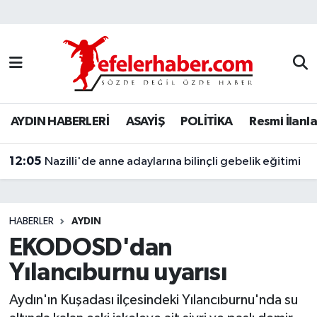
Nöbetçi Eczaneler
Hava Durumu
AYDIN HABERLERİ
ASAYİŞ
POLİTİKA
Resmi İlanla
Aydin Namaz Vakitleri
12:05
Trafik Durumu
Nazilli'de anne adaylarına bilinçli gebelik eğitimi
Süper Lig Puan Durumu ve Fikstür
HABERLER
AYDIN
Tüm Manşetler
EKODOSD'dan
Yılancıburnu uyarısı
Son Dakika Haberleri
Aydın'ın Kuşadası ilçesindeki Yılancıburnu'nda su
Haber Arşivi