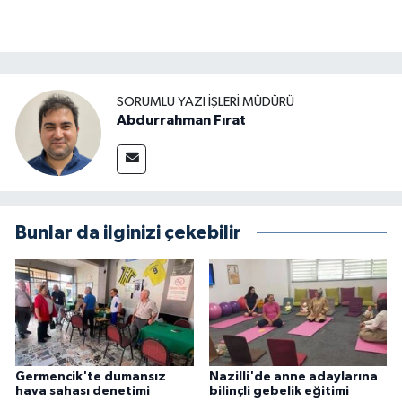
SORUMLU YAZI İŞLERI MÜDÜRÜ
Abdurrahman Fırat
Bunlar da ilginizi çekebilir
Germencik'te dumansız
Nazilli'de anne adaylarına
hava sahası denetimi
bilinçli gebelik eğitimi