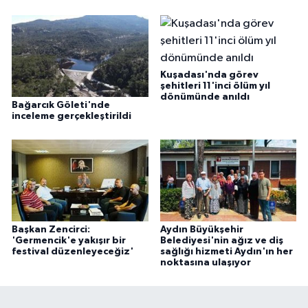
Kuşadası'nda görev
şehitleri 11'inci ölüm yıl
dönümünde anıldı
Bağarcık Göleti'nde
inceleme gerçekleştirildi
Başkan Zencirci:
Aydın Büyükşehir
'Germencik'e yakışır bir
Belediyesi'nin ağız ve diş
festival düzenleyeceğiz'
sağlığı hizmeti Aydın'ın her
noktasına ulaşıyor