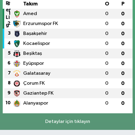
#
Takım
O
P
1
Amed
0
0
2
Erzurumspor FK
0
0
3
Başakşehir
0
0
4
Kocaelispor
0
0
5
Beşiktaş
0
0
6
Eyüpspor
0
0
7
Galatasaray
0
0
8
Çorum FK
0
0
9
Gaziantep FK
0
0
10
Alanyaspor
0
0
Detaylar için tıklayın