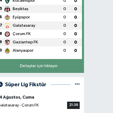
4
Kocaelispor
0
0
5
Beşiktaş
0
0
6
Eyüpspor
0
0
7
Galatasaray
0
0
8
Çorum FK
0
0
9
Gaziantep FK
0
0
0
Alanyaspor
0
0
Detaylar için tıklayın
Süper Lig Fikstür
4 Ağustos, Cuma
alatasaray - Çorum FK
21:30