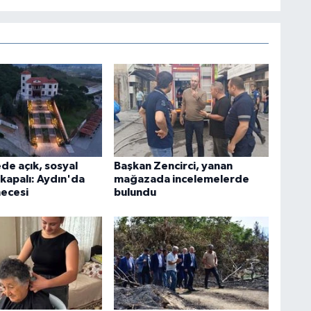
de açık, sosyal
Başkan Zencirci, yanan
apalı: Aydın'da
mağazada incelemelerde
ecesi
bulundu