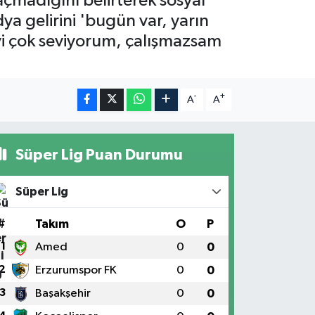
açmadığını belirterek sosyal
a gelirini 'bugün var, yarın
eyi çok seviyorum, çalışmazsam
-
+
A
A
Süper Lig Puan Durumu
Süper Lig
#
Takım
O
P
1
Amed
0
0
2
Erzurumspor FK
0
0
3
Başakşehir
0
0