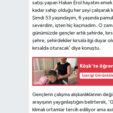
satışı yapan Hakan Erol hayatını emek
kadar sahip olduğu her şeyi çalışarak
Şimdi 53 yaşındayım, 6 yaşında pamu
severdim, işten hiç kaçmadım. O zama
günümüzde gençler artık şehirde, kırs
şehre, şehirdekiler kırsala ilgi duyar 
kırsalda oturacak' diye konuştu.
Köşk'te öğren
İçeriği Görüntül
Gençlerin çalışma alışkanlıklarının deği
arayışının yaygınlaştığını belirterek, '
klimalı ortamlar tercih ediliyor ama a