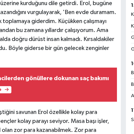
 üzerine kurduğunu dile getirdi. Erol, bugüne
1
 kazandığını vurgulayarak, 'Ben evde duramam.
K
k toplamaya giderdim. Küçükken çalışmayı
K
ndan bu zamana yıllardır çalışıyorum. Ama
G
alda doğru dürüst insan kalmadı. Kırsaldakiler
oldu. Böyle giderse bir gün gelecek zenginler
G
1
B
cilerden gönüllere dokunan saç bakımı
B
e
A
1
ştiğini savunan Erol özellikle kolay para
S
Gençler kolay parayı seviyor. Masa başı işler,
sıl olan zor para kazanabilmek. Zor para