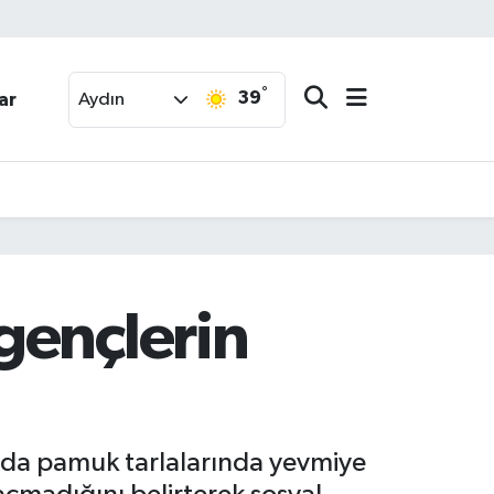
°
39
ar
Aydın
gençlerin
arda pamuk tarlalarında yevmiye