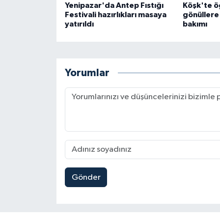
Yenipazar'da Antep Fıstığı
Köşk'te ö
Festivali hazırlıkları masaya
gönüllere
yatırıldı
bakımı
Yorumlar
Gönder