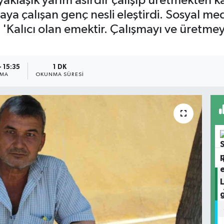
yaklaşık yarım asırdır çalışıp üretmekten k
 çalışan genç nesli eleştirdi. Sosyal medy
 'Kalıcı olan emektir. Çalışmayı ve üretm
 15:35
1 DK
NMA
OKUNMA SÜRESI