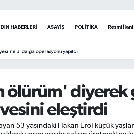
YDIN HABERLERİ
ASAYİŞ
POLİTİKA
Resmi İlanl
yesi'ne 3. dalga operasyonu yapıldı
 ölürüm' diyerek 
vesini eleştirdi
yaşayan 53 yaşındaki Hakan Erol küçük yaşl