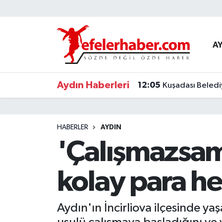
Nöbetçi Eczaneler
A
Hava Durumu
Aydın Haberleri
12:05
Kuşadası Beledi
Aydin Namaz Vakitleri
Trafik Durumu
HABERLER
AYDIN
Süper Lig Puan Durumu ve Fikstür
'Çalışmazsam
Tüm Manşetler
kolay para he
Son Dakika Haberleri
Aydın'ın İncirliova ilçesinde 
Haber Arşivi