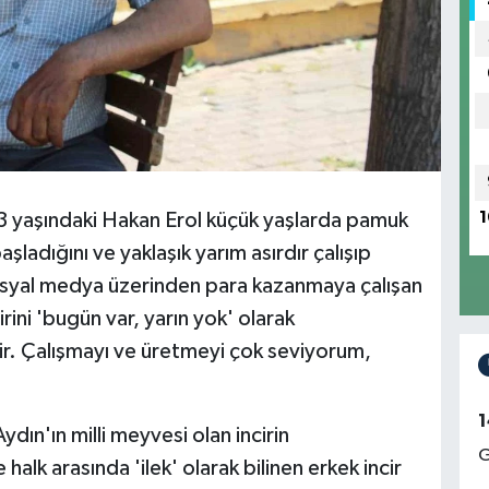
 53 yaşındaki Hakan Erol küçük yaşlarda pamuk
1
şladığını ve yaklaşık yarım asırdır çalışıp
osyal medya üzerinden para kazanmaya çalışan
rini 'bugün var, yarın yok' olarak
tir. Çalışmayı ve üretmeyi çok seviyorum,
1
ydın'ın milli meyvesi olan incirin
G
alk arasında 'ilek' olarak bilinen erkek incir