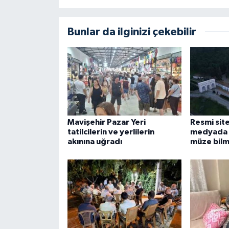
Bunlar da ilginizi çekebilir
Mavişehir Pazar Yeri
Resmi site
tatilcilerin ve yerlilerin
medyada k
akınına uğradı
müze bilm