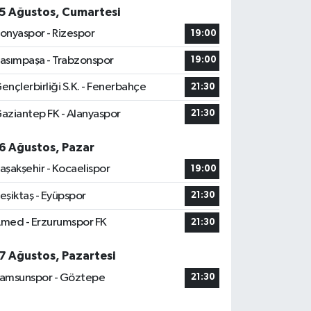
5 Ağustos, Cumartesi
onyaspor - Rizespor
19:00
asımpaşa - Trabzonspor
19:00
ençlerbirliği S.K. - Fenerbahçe
21:30
aziantep FK - Alanyaspor
21:30
6 Ağustos, Pazar
aşakşehir - Kocaelispor
19:00
eşiktaş - Eyüpspor
21:30
med - Erzurumspor FK
21:30
7 Ağustos, Pazartesi
amsunspor - Göztepe
21:30