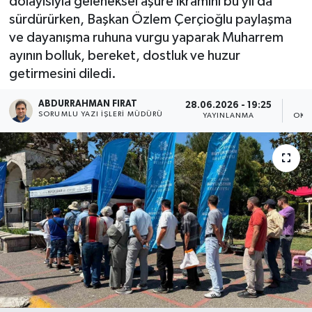
dolayısıyla geleneksel aşure ikramını bu yıl da
sürdürürken, Başkan Özlem Çerçioğlu paylaşma
ve dayanışma ruhuna vurgu yaparak Muharrem
ayının bolluk, bereket, dostluk ve huzur
getirmesini diledi.
ABDURRAHMAN FIRAT
28.06.2026 - 19:25
SORUMLU YAZI İŞLERI MÜDÜRÜ
YAYINLANMA
OKU