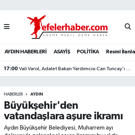
Nöbetçi Eczaneler
Hava Durumu
AYDIN HABERLERİ
ASAYİŞ
POLİTİKA
Resmi İlanla
Aydin Namaz Vakitleri
17:00
Trafik Durumu
Vali Varol, Adalet Bakan Yardımcısı Can Tuncay'ı ağırladı
Süper Lig Puan Durumu ve Fikstür
HABERLER
AYDIN
Tüm Manşetler
Büyükşehir'den
vatandaşlara aşure ikramı
Son Dakika Haberleri
Aydın Büyükşehir Belediyesi, Muharrem ayı
Haber Arşivi