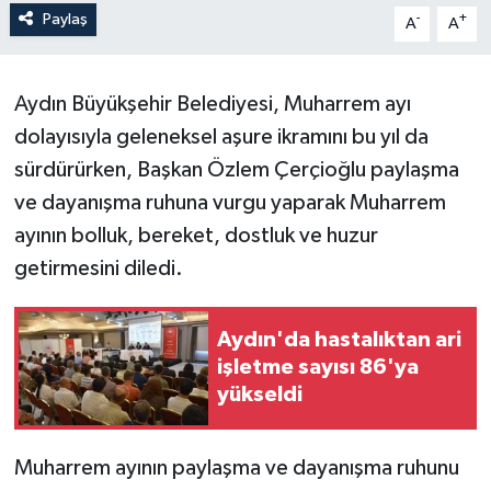
Paylaş
-
+
A
A
Aydın Büyükşehir Belediyesi, Muharrem ayı
dolayısıyla geleneksel aşure ikramını bu yıl da
sürdürürken, Başkan Özlem Çerçioğlu paylaşma
ve dayanışma ruhuna vurgu yaparak Muharrem
ayının bolluk, bereket, dostluk ve huzur
getirmesini diledi.
Aydın'da hastalıktan ari
işletme sayısı 86'ya
yükseldi
Muharrem ayının paylaşma ve dayanışma ruhunu