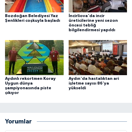
Bozdoğan Belediyesi Yaz
İncirliova'da incir
Şenlikleri coşkuyla başladı
üreticilerine yeni sezon
öncesi tebliğ
bilgilendirmesi yapıldı
Aydınlı rekortmen Koray
Aydın'da hastalıktan ari
Uygun dünya
işletme sayısı 86'ya
şampiyonasında piste
yükseldi
çıkıyor
Yorumlar