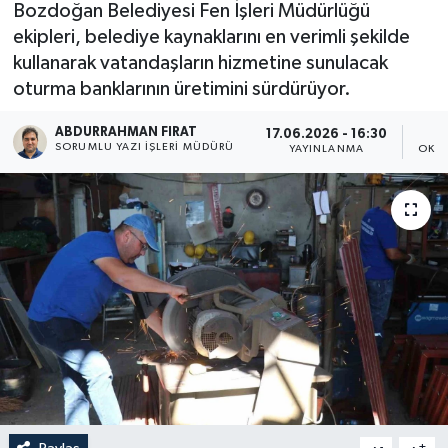
Bozdoğan Belediyesi Fen İşleri Müdürlüğü
ekipleri, belediye kaynaklarını en verimli şekilde
kullanarak vatandaşların hizmetine sunulacak
oturma banklarının üretimini sürdürüyor.
ABDURRAHMAN FIRAT
17.06.2026 - 16:30
SORUMLU YAZI İŞLERI MÜDÜRÜ
YAYINLANMA
OKUN
-
+