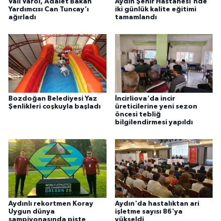
Vali Varol, Adalet Bakan
Aydın Şehir Hastanesi'nde
Yardımcısı Can Tuncay'ı
iki günlük kalite eğitimi
ağırladı
tamamlandı
Bozdoğan Belediyesi Yaz
İncirliova'da incir
Şenlikleri coşkuyla başladı
üreticilerine yeni sezon
öncesi tebliğ
bilgilendirmesi yapıldı
Aydınlı rekortmen Koray
Aydın'da hastalıktan ari
Uygun dünya
işletme sayısı 86'ya
şampiyonasında piste
yükseldi