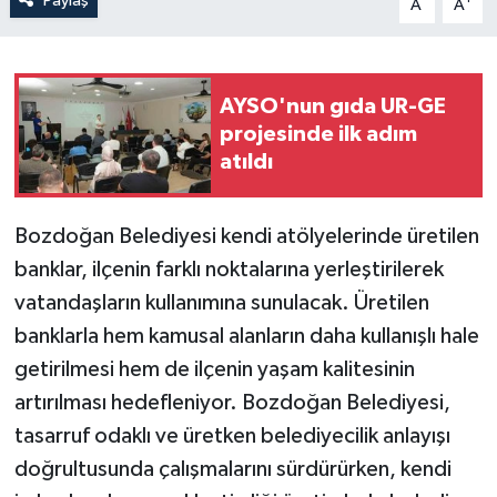
Paylaş
A
A
AYSO'nun gıda UR-GE
projesinde ilk adım
atıldı
Bozdoğan Belediyesi kendi atölyelerinde üretilen
banklar, ilçenin farklı noktalarına yerleştirilerek
vatandaşların kullanımına sunulacak. Üretilen
banklarla hem kamusal alanların daha kullanışlı hale
getirilmesi hem de ilçenin yaşam kalitesinin
artırılması hedefleniyor. Bozdoğan Belediyesi,
tasarruf odaklı ve üretken belediyecilik anlayışı
doğrultusunda çalışmalarını sürdürürken, kendi