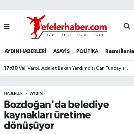
Nöbetçi Eczaneler
Hava Durumu
AYDIN HABERLERİ
ASAYİŞ
POLİTİKA
Resmi İlanla
Aydin Namaz Vakitleri
17:00
Trafik Durumu
Vali Varol, Adalet Bakan Yardımcısı Can Tuncay'ı ağırladı
Süper Lig Puan Durumu ve Fikstür
HABERLER
AYDIN
Tüm Manşetler
Bozdoğan'da belediye
kaynakları üretime
Son Dakika Haberleri
dönüşüyor
Haber Arşivi