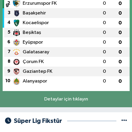
2
Erzurumspor FK
0
0
3
Başakşehir
0
0
4
Kocaelispor
0
0
5
Beşiktaş
0
0
6
Eyüpspor
0
0
7
Galatasaray
0
0
8
Çorum FK
0
0
9
Gaziantep FK
0
0
10
Alanyaspor
0
0
Detaylar için tıklayın
Süper Lig Fikstür