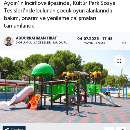
Aydın'ın İncirliova ilçesinde, Kültür Park Sosyal
Tesisleri'nde bulunan çocuk oyun alanlarında
bakım, onarım ve yenileme çalışmaları
tamamlandı.
ABDURRAHMAN FIRAT
04.07.2026 - 17:45
SORUMLU YAZI İŞLERI MÜDÜRÜ
YAYINLANMA
OKU
-
+