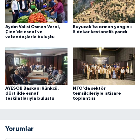
Aydın Valisi Osman Varol,
Kuyucak'ta orman yangını:
Çine'de esnaf ve
5 dekar kestanelik yandı
vatandaşlarla buluştu
AYESOB Başkanı Künkcü,
NTO'da sektör
dört ilde esnaf
temsilcileriyle istişare
teşkilatlarıyla buluştu
toplantısı
Yorumlar