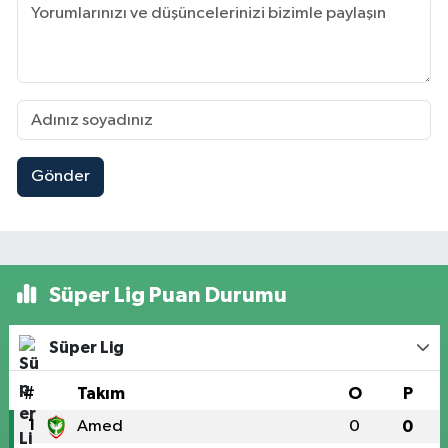
Gönder
Süper Lig Puan Durumu
Süper Lig
#
Takım
O
P
1
Amed
0
0