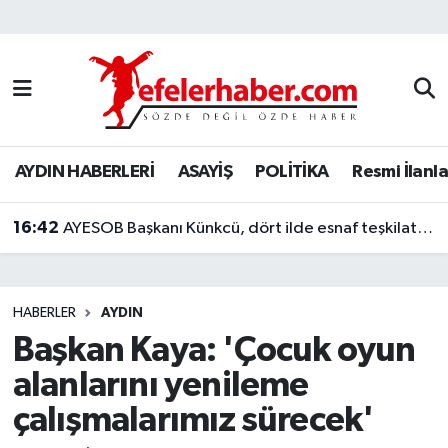
Nöbetçi Eczaneler
Hava Durumu
AYDIN HABERLERİ
ASAYİŞ
POLİTİKA
Resmi İlanla
Aydin Namaz Vakitleri
16:42
Trafik Durumu
AYESOB Başkanı Künkcü, dört ilde esnaf teşkilatlarıyla buluştu
Süper Lig Puan Durumu ve Fikstür
HABERLER
AYDIN
Tüm Manşetler
Başkan Kaya: 'Çocuk oyun
alanlarını yenileme
Son Dakika Haberleri
çalışmalarımız sürecek'
Haber Arşivi