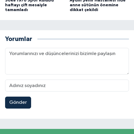
Söke 1970 Spor Kulübü
Aydın Şehir Hastanesi'nde
haftayı çift mesaiyle
anne sütünün önemine
tamamladı
dikkat çekildi
Yorumlar
Gönder