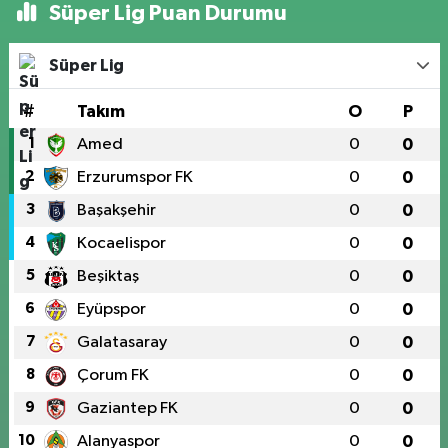
Süper Lig Puan Durumu
Süper Lig
#
Takım
O
P
1
Amed
0
0
2
Erzurumspor FK
0
0
3
Başakşehir
0
0
4
Kocaelispor
0
0
5
Beşiktaş
0
0
6
Eyüpspor
0
0
7
Galatasaray
0
0
8
Çorum FK
0
0
9
Gaziantep FK
0
0
10
Alanyaspor
0
0