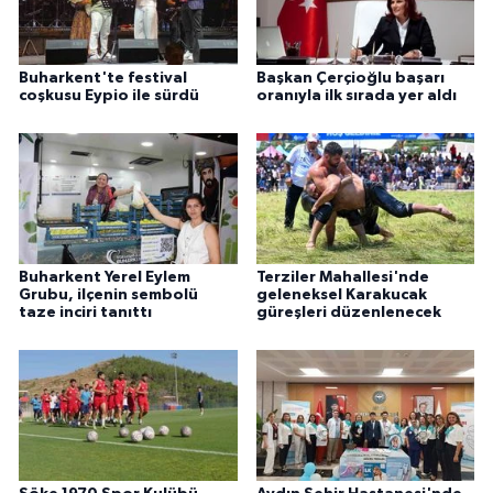
Buharkent'te festival
Başkan Çerçioğlu başarı
coşkusu Eypio ile sürdü
oranıyla ilk sırada yer aldı
Buharkent Yerel Eylem
Terziler Mahallesi'nde
Grubu, ilçenin sembolü
geleneksel Karakucak
taze inciri tanıttı
güreşleri düzenlenecek