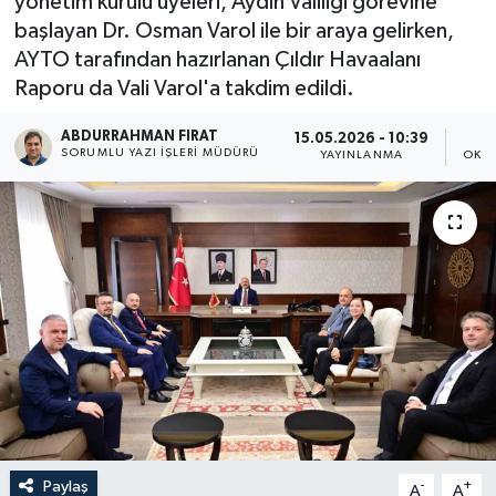
yönetim kurulu üyeleri, Aydın Valiliği görevine
başlayan Dr. Osman Varol ile bir araya gelirken,
AYTO tarafından hazırlanan Çıldır Havaalanı
Raporu da Vali Varol'a takdim edildi.
ABDURRAHMAN FIRAT
15.05.2026 - 10:39
SORUMLU YAZI İŞLERI MÜDÜRÜ
YAYINLANMA
OKUN
Paylaş
-
+
A
A