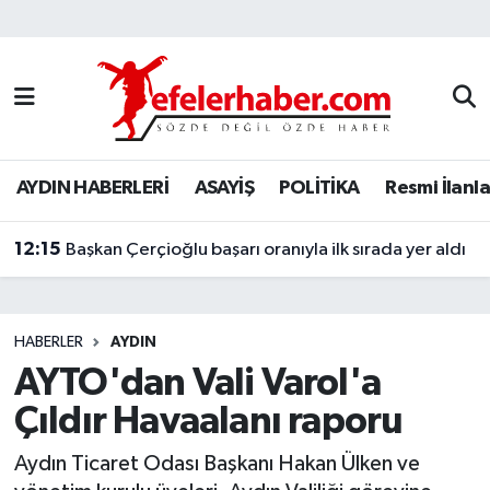
Nöbetçi Eczaneler
Hava Durumu
AYDIN HABERLERİ
ASAYİŞ
POLİTİKA
Resmi İlanla
Aydin Namaz Vakitleri
12:15
Trafik Durumu
Başkan Çerçioğlu başarı oranıyla ilk sırada yer aldı
Süper Lig Puan Durumu ve Fikstür
HABERLER
AYDIN
Tüm Manşetler
AYTO'dan Vali Varol'a
Çıldır Havaalanı raporu
Son Dakika Haberleri
Aydın Ticaret Odası Başkanı Hakan Ülken ve
Haber Arşivi