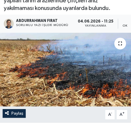
yapılan tarım arazilerinde çiftçileri anız
yakılmaması konusunda uyarılarda bulundu.
ABDURRAHMAN FIRAT
04.06.2026 - 11:25
SORUMLU YAZI İŞLERI MÜDÜRÜ
YAYINLANMA
OKU
Paylaş
-
+
A
A