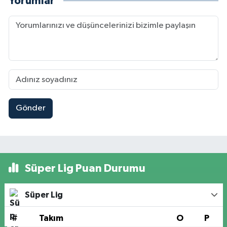
Yorumlar
Gönder
Süper Lig Puan Durumu
Süper Lig
#
Takım
O
P