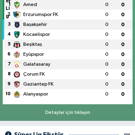
1
Amed
0
0
2
Erzurumspor FK
0
0
3
Başakşehir
0
0
4
Kocaelispor
0
0
5
Beşiktaş
0
0
6
Eyüpspor
0
0
7
Galatasaray
0
0
8
Çorum FK
0
0
9
Gaziantep FK
0
0
10
Alanyaspor
0
0
Detaylar için tıklayın
Süper Lig Fikstür