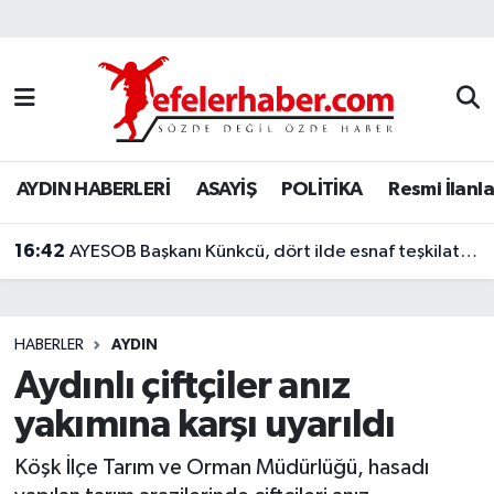
Nöbetçi Eczaneler
Hava Durumu
AYDIN HABERLERİ
ASAYİŞ
POLİTİKA
Resmi İlanla
Aydin Namaz Vakitleri
16:42
Trafik Durumu
AYESOB Başkanı Künkcü, dört ilde esnaf teşkilatlarıyla buluştu
Süper Lig Puan Durumu ve Fikstür
HABERLER
AYDIN
Tüm Manşetler
Aydınlı çiftçiler anız
yakımına karşı uyarıldı
Son Dakika Haberleri
Köşk İlçe Tarım ve Orman Müdürlüğü, hasadı
Haber Arşivi