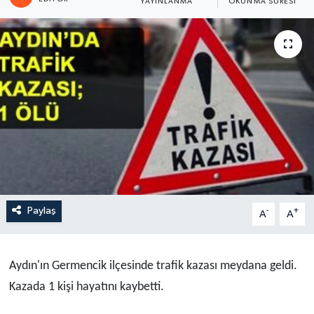
YAYINLANMA
OKUNMA SÜRESI
Paylaş
-
+
A
A
Aydın'ın Germencik ilçesinde trafik kazası meydana geldi.
Kazada 1 kişi hayatını kaybetti.