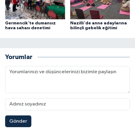
Germencik'te dumansız
Nazilli'de anne adaylarına
hava sahası denetimi
bilinçli gebelik eğitimi
Yorumlar
Gönder