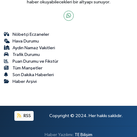
haber okuyabilecekleri bir altyapı sunuyor.
Nöbetçi Eczaneler
Hava Durumu
Aydin Namaz Vakitleri
Trafik Durumu
Puan Durumu ve Fikstür
Tüm Manşetler
Son Dakika Haberleri
Haber Arşivi
RSS
Copyright © 2024. Her hakkı saklıdır.
Haber Yazılımı:
TE Bilişim