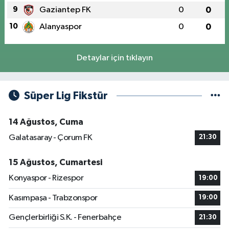
9
Gaziantep FK
0
0
10
Alanyaspor
0
0
Detaylar için tıklayın
Süper Lig Fikstür
14 Ağustos, Cuma
Galatasaray - Çorum FK
21:30
15 Ağustos, Cumartesi
Konyaspor - Rizespor
19:00
Kasımpaşa - Trabzonspor
19:00
Gençlerbirliği S.K. - Fenerbahçe
21:30