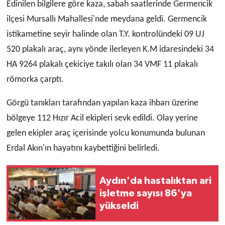
Edinilen bilgilere göre kaza, sabah saatlerinde Germencik
ilçesi Mursallı Mahallesi'nde meydana geldi. Germencik
istikametine seyir halinde olan T.Y. kontrolündeki 09 UJ
520 plakalı araç, aynı yönde ilerleyen K.M idaresindeki 34
HA 9264 plakalı çekiciye takılı olan 34 VMF 11 plakalı
römorka çarptı.
Görgü tanıkları tarafından yapılan kaza ihbarı üzerine
bölgeye 112 Hızır Acil ekipleri sevk edildi. Olay yerine
gelen ekipler araç içerisinde yolcu konumunda bulunan
Erdal Akın'ın hayatını kaybettiğini belirledi.
Aydın'da hastalıktan ari
işletme sayısı 86'ya
yükseldi