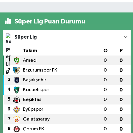
Süper Lig Puan Durumu
Süper Lig
#
Takım
O
P
1
Amed
0
0
2
Erzurumspor FK
0
0
3
Başakşehir
0
0
4
Kocaelispor
0
0
5
Beşiktaş
0
0
6
Eyüpspor
0
0
7
Galatasaray
0
0
8
Çorum FK
0
0