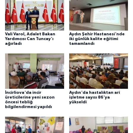
Vali Varol, Adalet Bakan
Aydın Şehir Hastanesi'nde
Yardımcısı Can Tuncay'ı
iki günlük kalite eğitimi
ağırladı
tamamlandı
İncirliova'da incir
Aydın'da hastalıktan ari
üreticilerine yeni sezon
işletme sayısı 86'ya
öncesi tebliğ
yükseldi
bilgilendirmesi yapıldı