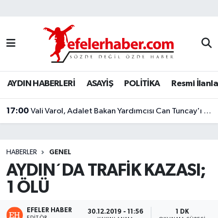
Nöbetçi Eczaneler
Hava Durumu
AYDIN HABERLERİ
ASAYİŞ
POLİTİKA
Resmi İlanla
Aydin Namaz Vakitleri
17:00
Trafik Durumu
Vali Varol, Adalet Bakan Yardımcısı Can Tuncay'ı ağırladı
Süper Lig Puan Durumu ve Fikstür
HABERLER
GENEL
Tüm Manşetler
AYDIN´DA TRAFİK KAZASI;
1 ÖLÜ
Son Dakika Haberleri
Haber Arşivi
EFELER HABER
30.12.2019 - 11:56
1 DK
EDITÖR