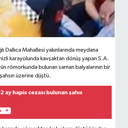
ağlı Dallıca Mahallesi yakınlarında meydana
enizli karayolunda kavşaktan dönüş yapan S.A.
rün römorkunda bulunan saman balyalarının bir
 şahsın üzerine düştü.
 2 ay hapis cezası bulunan şahıs
e