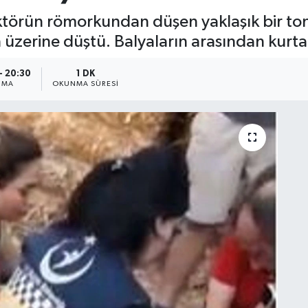
aktörün römorkundan düşen yaklaşık bir to
zerine düştü. Balyaların arasından kurtarı
- 20:30
1 DK
NMA
OKUNMA SÜRESI