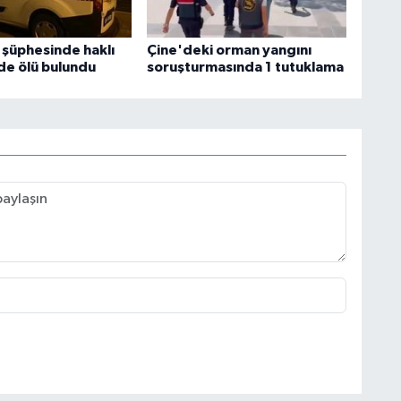
 şüphesinde haklı
Çine'deki orman yangını
nde ölü bulundu
soruşturmasında 1 tutuklama