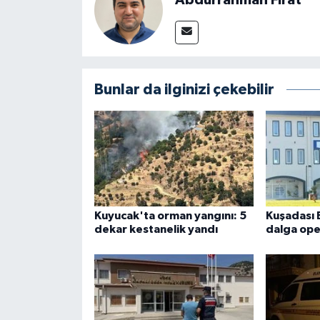
Bunlar da ilginizi çekebilir
Kuyucak'ta orman yangını: 5
Kuşadası 
dekar kestanelik yandı
dalga ope