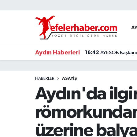
Nöbetçi Eczaneler
A
Hava Durumu
Aydın Haberleri
16:42
AYESOB Başkanı K
Aydin Namaz Vakitleri
Trafik Durumu
HABERLER
ASAYİŞ
Süper Lig Puan Durumu ve Fikstür
Aydın'da ilgi
Tüm Manşetler
römorkundan 
Son Dakika Haberleri
üzerine baly
Haber Arşivi