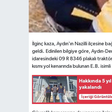
İlginç kaza, Aydın'ın Nazilli ilçesine b
geldi. Edinilen bilgiye göre, Aydın-D
idaresindeki 09 R 8346 plakalı traktö
kısmı yol kenarında bulunan E.B. isimli
Hakkında 5 yıl
yakalandı
İçeriği Görüntül