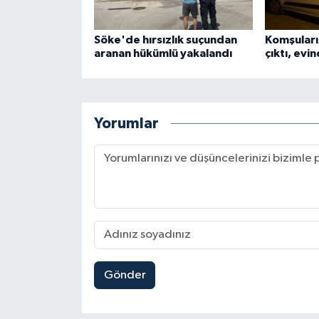
Söke'de hırsızlık suçundan
Komşuları
aranan hükümlü yakalandı
çıktı, evi
Yorumlar
Gönder