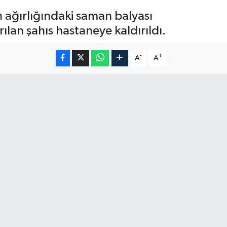
n ağırlığındaki saman balyası
lan şahıs hastaneye kaldırıldı.
-
+
A
A