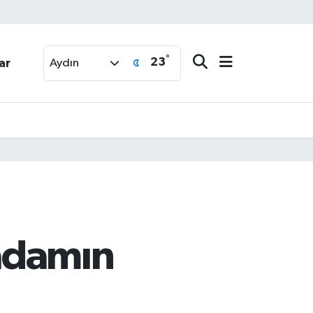
°
23
ar
Aydın
adamın