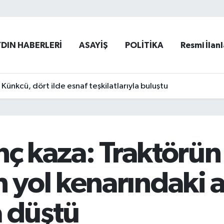
YDIN HABERLERİ
ASAYİŞ
POLİTİKA
Resmi İlanl
ünkcü, dört ilde esnaf teşkilatlarıyla buluştu
nç kaza: Traktörün
yol kenarındaki 
a düştü