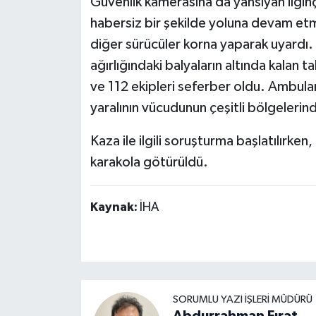
Güvenlik kamerasına da yansıyan ilgi
habersiz bir şekilde yoluna devam etm
diğer sürücüler korna yaparak uyardı.
ağırlığındaki balyaların altında kalan t
ve 112 ekipleri seferber oldu. Ambula
yaralının vücudunun çeşitli bölgelerinde
Kaza ile ilgili soruşturma başlatılırken,
karakola götürüldü.
Kaynak:
İHA
SORUMLU YAZI İŞLERI MÜDÜRÜ
Abdurrahman Fırat