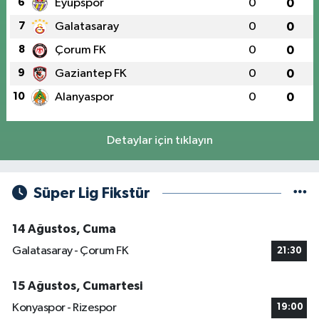
6
Eyüpspor
0
0
7
Galatasaray
0
0
8
Çorum FK
0
0
9
Gaziantep FK
0
0
10
Alanyaspor
0
0
Detaylar için tıklayın
Süper Lig Fikstür
14 Ağustos, Cuma
Galatasaray - Çorum FK
21:30
15 Ağustos, Cumartesi
Konyaspor - Rizespor
19:00