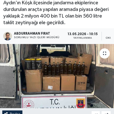
Aydın'ın Köşk ilçesinde jandarma ekiplerince
durdurulan araçta yapılan aramada piyasa değeri
yaklaşık 2 milyon 400 bin TL olan bin 560 litre
taklit zeytinyağı ele geçirildi.
ABDURRAHMAN FIRAT
13.05.2026 - 10:15
SORUMLU YAZI İŞLERI MÜDÜRÜ
YAYINLANMA
OKUN
-
+