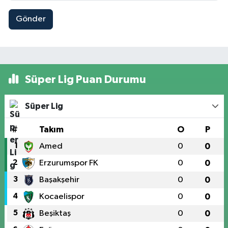
Gönder
Süper Lig Puan Durumu
Süper Lig
#
Takım
O
P
1
Amed
0
0
2
Erzurumspor FK
0
0
3
Başakşehir
0
0
4
Kocaelispor
0
0
5
Beşiktaş
0
0