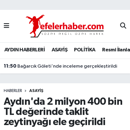
Nöbetçi Eczaneler
Hava Durumu
AYDIN HABERLERİ
ASAYİŞ
POLİTİKA
Resmi İlanla
Aydin Namaz Vakitleri
11:50
Trafik Durumu
Bağarcık Göleti'nde inceleme gerçekleştirildi
Süper Lig Puan Durumu ve Fikstür
HABERLER
ASAYİŞ
Tüm Manşetler
Aydın'da 2 milyon 400 bin
TL değerinde taklit
Son Dakika Haberleri
zeytinyağı ele geçirildi
Haber Arşivi