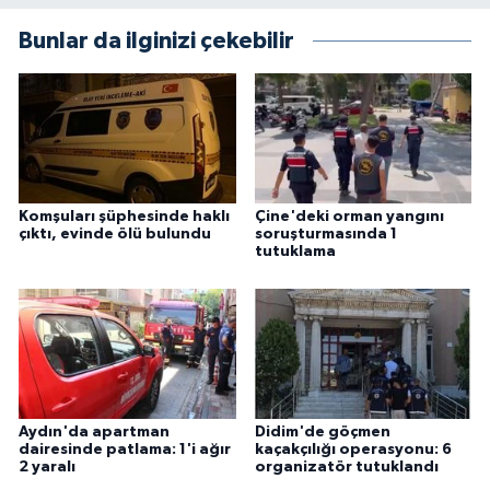
Bunlar da ilginizi çekebilir
Komşuları şüphesinde haklı
Çine'deki orman yangını
çıktı, evinde ölü bulundu
soruşturmasında 1
tutuklama
Aydın'da apartman
Didim'de göçmen
dairesinde patlama: 1'i ağır
kaçakçılığı operasyonu: 6
2 yaralı
organizatör tutuklandı