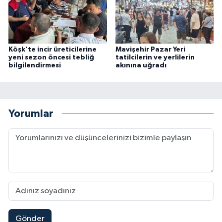
Köşk'te incir üreticilerine
Mavişehir Pazar Yeri
yeni sezon öncesi tebliğ
tatilcilerin ve yerlilerin
bilgilendirmesi
akınına uğradı
Yorumlar
Gönder