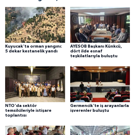
Kuyucak'ta orman yangını:
AYESOB Başkanı Künkcü,
5 dekar kestanelik yandı
dört ilde esnaf
teşkilatlarıyla buluştu
NTO'da sektör
Germencik'te iş arayanlarla
temsilcileriyle istişare
işverenler buluştu
toplantısı