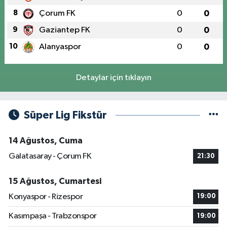
8
Çorum FK
0
0
9
Gaziantep FK
0
0
10
Alanyaspor
0
0
Detaylar için tıklayın
Süper Lig Fikstür
14 Ağustos, Cuma
Galatasaray - Çorum FK
21:30
15 Ağustos, Cumartesi
Konyaspor - Rizespor
19:00
Kasımpaşa - Trabzonspor
19:00