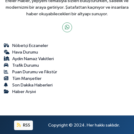
Efeler Haber, yepyeni temasıyla sizleri buluştururken, sadelik ve
modernizmi bir araya getiriyor. Şatafattan kaçınıyor ve insanlara
haber okuyabilecekleri bir altyapı sunuyor.
Nöbetçi Eczaneler
Hava Durumu
Aydin Namaz Vakitleri
Trafik Durumu
Puan Durumu ve Fikstür
Tüm Manşetler
Son Dakika Haberleri
Haber Arşivi
RSS
Copyright © 2024. Her hakkı saklıdır.