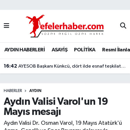
Nöbetçi Eczaneler
Hava Durumu
AYDIN HABERLERİ
ASAYİŞ
POLİTİKA
Resmi İlanla
Aydin Namaz Vakitleri
16:42
Trafik Durumu
AYESOB Başkanı Künkcü, dört ilde esnaf teşkilatlarıyla buluştu
Süper Lig Puan Durumu ve Fikstür
HABERLER
AYDIN
Tüm Manşetler
Aydın Valisi Varol'un 19
Mayıs mesajı
Son Dakika Haberleri
Aydın Valisi Dr. Osman Varol, 19 Mayıs Atatürk'ü
Haber Arşivi