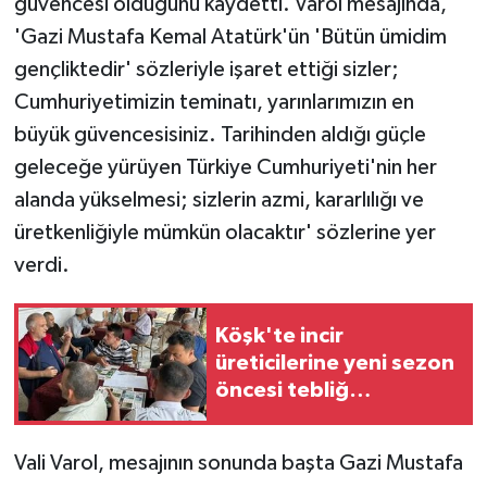
güvencesi olduğunu kaydetti. Varol mesajında,
'Gazi Mustafa Kemal Atatürk'ün 'Bütün ümidim
gençliktedir' sözleriyle işaret ettiği sizler;
Cumhuriyetimizin teminatı, yarınlarımızın en
büyük güvencesisiniz. Tarihinden aldığı güçle
geleceğe yürüyen Türkiye Cumhuriyeti'nin her
alanda yükselmesi; sizlerin azmi, kararlılığı ve
üretkenliğiyle mümkün olacaktır' sözlerine yer
verdi.
Köşk'te incir
üreticilerine yeni sezon
öncesi tebliğ
bilgilendirmesi
Vali Varol, mesajının sonunda başta Gazi Mustafa