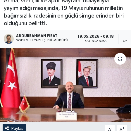
Anma, Gençlik ve Spor Bayramı dolayısıyla
yayımladığı mesajında, 19 Mayıs ruhunun milletin
bağımsızlık iradesinin en güçlü simgelerinden biri
olduğunu belirtti.
ABDURRAHMAN FIRAT
19.05.2026 - 09:18
SORUMLU YAZI İŞLERI MÜDÜRÜ
YAYINLANMA
OKU
Paylaş
-
+
A
A