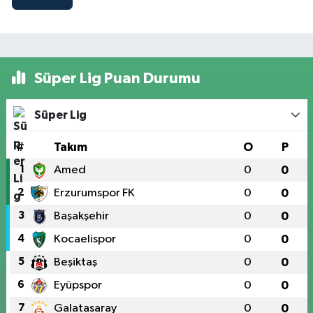
Süper Lig Puan Durumu
Süper Lig
#
Takım
O
P
1
Amed
0
0
2
Erzurumspor FK
0
0
3
Başakşehir
0
0
4
Kocaelispor
0
0
5
Beşiktaş
0
0
6
Eyüpspor
0
0
7
Galatasaray
0
0