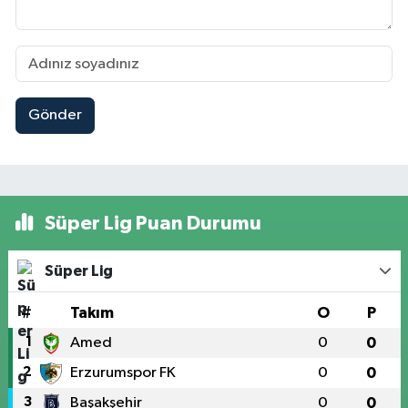
Gönder
Süper Lig Puan Durumu
Süper Lig
#
Takım
O
P
1
Amed
0
0
2
Erzurumspor FK
0
0
3
Başakşehir
0
0