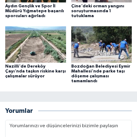
Aydın Gençlik ve Spor İl
Çine'deki orman yangını
Müdürü Yığmatepe başarılı
soruşturmasında 1
sporcuları ağırladı
tutuklama
Nazilli'de Dereköy
Bozdoğan Belediyesi Eymir
Çayı'nda taşkın riskine karşı
Mahallesi'nde parke taşı
çalışmalar sürüyor
döşeme çalışması
tamamlandı
Yorumlar