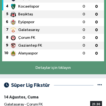
4
Kocaelispor
0
0
5
Beşiktaş
0
0
6
Eyüpspor
0
0
7
Galatasaray
0
0
8
Çorum FK
0
0
9
Gaziantep FK
0
0
10
Alanyaspor
0
0
Detaylar için tıklayın
Süper Lig Fikstür
14 Ağustos, Cuma
Galatasaray - Çorum FK
21:30