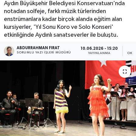
Aydın Büyükşehir Belediyesi Konservatuarı'nda
notadan solfeje, farklı müzik türlerinden
enstrümanlara kadar birçok alanda eğitim alan
kursiyerler, 'Yıl Sonu Koro ve Solo Konseri'
etkinliğinde Aydınlı sanatseverler ile buluştu.
ABDURRAHMAN FIRAT
10.06.2026 - 15:20
SORUMLU YAZI İŞLERI MÜDÜRÜ
YAYINLANMA
OKU