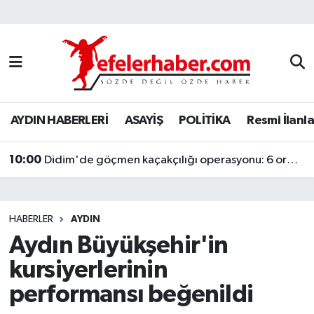
Nöbetçi Eczaneler
Hava Durumu
AYDIN HABERLERİ
ASAYİŞ
POLİTİKA
Resmi İlanla
Aydin Namaz Vakitleri
10:00
Trafik Durumu
Didim'de göçmen kaçakçılığı operasyonu: 6 organizatör tutuklandı
Süper Lig Puan Durumu ve Fikstür
HABERLER
AYDIN
Tüm Manşetler
Aydın Büyükşehir'in
kursiyerlerinin
Son Dakika Haberleri
performansı beğenildi
Haber Arşivi