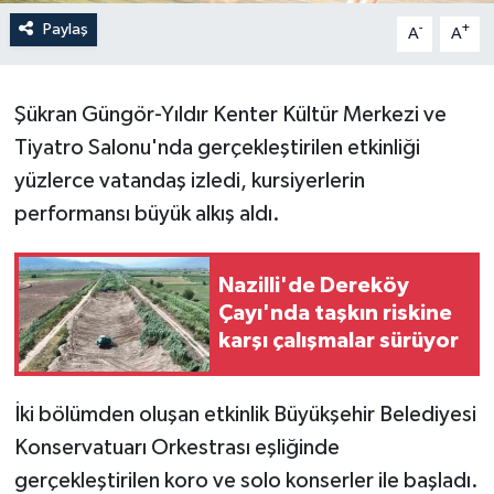
Paylaş
-
+
A
A
Şükran Güngör-Yıldır Kenter Kültür Merkezi ve
Tiyatro Salonu'nda gerçekleştirilen etkinliği
yüzlerce vatandaş izledi, kursiyerlerin
performansı büyük alkış aldı.
Nazilli'de Dereköy
Çayı'nda taşkın riskine
karşı çalışmalar sürüyor
İki bölümden oluşan etkinlik Büyükşehir Belediyesi
Konservatuarı Orkestrası eşliğinde
gerçekleştirilen koro ve solo konserler ile başladı.