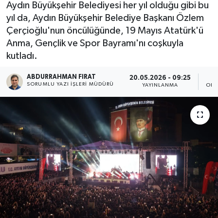
Aydın Büyükşehir Belediyesi her yıl olduğu gibi bu
yıl da, Aydın Büyükşehir Belediye Başkanı Özlem
Çerçioğlu'nun öncülüğünde, 19 Mayıs Atatürk'ü
Anma, Gençlik ve Spor Bayramı'nı coşkuyla
kutladı.
ABDURRAHMAN FIRAT
20.05.2026 - 09:25
SORUMLU YAZI İŞLERI MÜDÜRÜ
YAYINLANMA
OKU