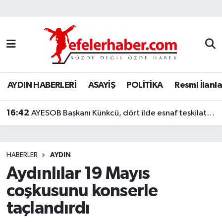
Nöbetçi Eczaneler
Hava Durumu
AYDIN HABERLERİ
ASAYİŞ
POLİTİKA
Resmi İlanla
Aydin Namaz Vakitleri
16:42
Trafik Durumu
AYESOB Başkanı Künkcü, dört ilde esnaf teşkilatlarıyla buluştu
Süper Lig Puan Durumu ve Fikstür
HABERLER
AYDIN
Tüm Manşetler
Aydınlılar 19 Mayıs
coşkusunu konserle
Son Dakika Haberleri
taçlandırdı
Haber Arşivi