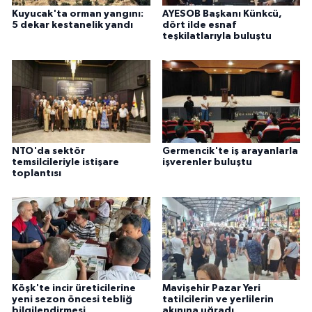
Kuyucak'ta orman yangını:
AYESOB Başkanı Künkcü,
5 dekar kestanelik yandı
dört ilde esnaf
teşkilatlarıyla buluştu
NTO'da sektör
Germencik'te iş arayanlarla
temsilcileriyle istişare
işverenler buluştu
toplantısı
Köşk'te incir üreticilerine
Mavişehir Pazar Yeri
yeni sezon öncesi tebliğ
tatilcilerin ve yerlilerin
bilgilendirmesi
akınına uğradı