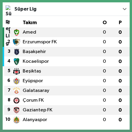
Süper Lig
#
Takım
O
P
1
Amed
0
0
2
Erzurumspor FK
0
0
3
Başakşehir
0
0
4
Kocaelispor
0
0
5
Beşiktaş
0
0
6
Eyüpspor
0
0
7
Galatasaray
0
0
8
Çorum FK
0
0
9
Gaziantep FK
0
0
10
Alanyaspor
0
0