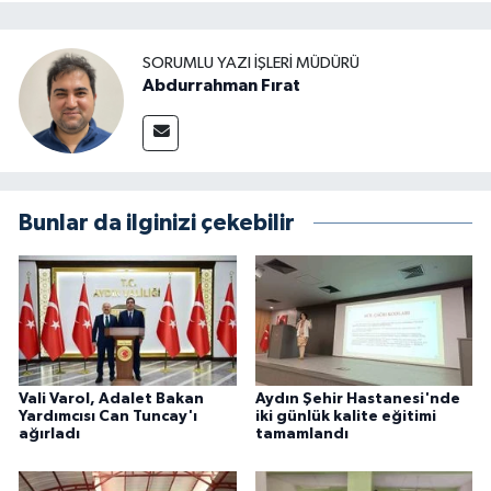
SORUMLU YAZI İŞLERI MÜDÜRÜ
Abdurrahman Fırat
Bunlar da ilginizi çekebilir
Vali Varol, Adalet Bakan
Aydın Şehir Hastanesi'nde
Yardımcısı Can Tuncay'ı
iki günlük kalite eğitimi
ağırladı
tamamlandı