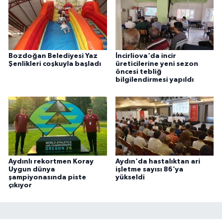
Bozdoğan Belediyesi Yaz
İncirliova'da incir
Şenlikleri coşkuyla başladı
üreticilerine yeni sezon
öncesi tebliğ
bilgilendirmesi yapıldı
Aydınlı rekortmen Koray
Aydın'da hastalıktan ari
Uygun dünya
işletme sayısı 86'ya
şampiyonasında piste
yükseldi
çıkıyor