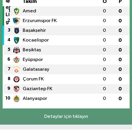
#
Takım
O
P
1
Amed
0
0
2
Erzurumspor FK
0
0
3
Başakşehir
0
0
4
Kocaelispor
0
0
5
Beşiktaş
0
0
6
Eyüpspor
0
0
7
Galatasaray
0
0
8
Çorum FK
0
0
9
Gaziantep FK
0
0
10
Alanyaspor
0
0
Detaylar için tıklayın