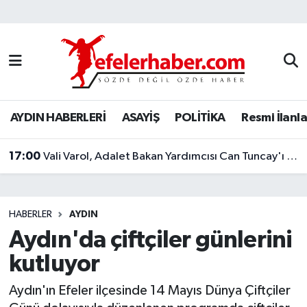
Nöbetçi Eczaneler
Hava Durumu
AYDIN HABERLERİ
ASAYİŞ
POLİTİKA
Resmi İlanla
Aydin Namaz Vakitleri
17:00
Trafik Durumu
Vali Varol, Adalet Bakan Yardımcısı Can Tuncay'ı ağırladı
Süper Lig Puan Durumu ve Fikstür
HABERLER
AYDIN
Tüm Manşetler
Aydın'da çiftçiler günlerini
kutluyor
Son Dakika Haberleri
Aydın'ın Efeler ilçesinde 14 Mayıs Dünya Çiftçiler
Haber Arşivi