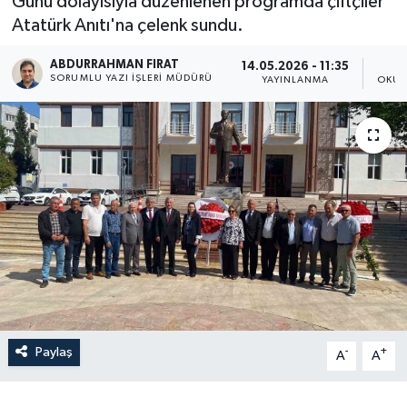
Günü dolayısıyla düzenlenen programda çiftçiler
Atatürk Anıtı'na çelenk sundu.
ABDURRAHMAN FIRAT
14.05.2026 - 11:35
SORUMLU YAZI İŞLERI MÜDÜRÜ
YAYINLANMA
OKUN
Paylaş
-
+
A
A